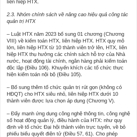
liên hiệp HTX.
2.3. Nhóm chính sách về nâng cao hiệu quả công tác
quản trị HTX
– Luật HTX năm 2023 bổ sung 01 chương (Chương
VIII) về kiểm toán HTX, liên hiệp HTX. HTX quy mô
lớn, liên hiệp HTX từ 10 thành viên trở lên, HTX, liên
hiệp HTX thụ hưởng các chính sách hỗ trợ của Nhà
nước, hoạt động tài chính, ngân hàng phải kiểm toán
độc lập (Điều 106). Khuyến khích các tổ chức thực
hiện kiểm toán nội bộ (Điều 105).
– Bổ sung thêm tổ chức quản trị rút gọn (không có
HĐQT) cho HTX siêu nhỏ, liên hiệp HTX dưới 10
thành viên được lựa chọn áp dụng (Chương V).
– Đẩy mạnh ứng dụng công nghệ thông tin, công nghệ
số hoạt động quản lý, điều hành của HTX: như quy
định về tổ chức Đại hội thành viên trực tuyến, về bỏ
phiếu biểu quyết điện tử (Điều 57, 61). Cho phép