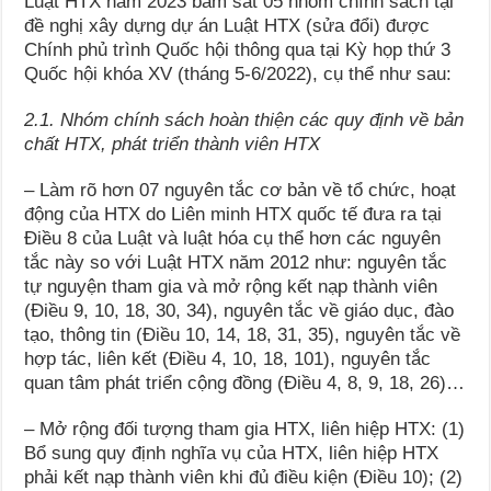
Luật HTX năm 2023 bám sát 05 nhóm chính sách tại
đề nghị xây dựng dự án Luật HTX (sửa đổi) được
Chính phủ trình Quốc hội thông qua tại Kỳ họp thứ 3
Quốc hội khóa XV (tháng 5-6/2022), cụ thể như sau:
2.1. Nhóm chính sách hoàn thiện các quy định về bản
chất HTX, phát triển thành viên HTX
– Làm rõ hơn 07 nguyên tắc cơ bản về tổ chức, hoạt
động của HTX do Liên minh HTX quốc tế đưa ra tại
Điều 8 của Luật và luật hóa cụ thể hơn các nguyên
tắc này so với Luật HTX năm 2012 như: nguyên tắc
tự nguyện tham gia và mở rộng kết nạp thành viên
(Điều 9, 10, 18, 30, 34), nguyên tắc về giáo dục, đào
tạo, thông tin (Điều 10, 14, 18, 31, 35), nguyên tắc về
hợp tác, liên kết (Điều 4, 10, 18, 101), nguyên tắc
quan tâm phát triển cộng đồng (Điều 4, 8, 9, 18, 26)…
– Mở rộng đối tượng tham gia HTX, liên hiệp HTX: (1)
Bổ sung quy định nghĩa vụ của HTX, liên hiệp HTX
phải kết nạp thành viên khi đủ điều kiện (Điều 10); (2)