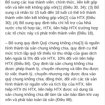
Bổ sung các loại thành viên: chính thức, liên kết góp
vốn và liên kết không góp vốn
[1]
(Điều 30, 34); (3) Bổ
sung cá nhân từ 15 tuổi đến 18 tuổi có thể trở thành
thành viên liên kết không góp vốn
[2]
của HTX (Điều
30); (4) Bổ sung quy định tiêu chí hỗ trợ của Nhà
nước cho tổ hợp tác, HTX, liên hiệp HTX trường hợp
các tổ chức này có phát triển thành viên (Điều 18).
– Bổ sung quy định Quỹ chung không chia
[3]
là nguồn
hình thành tài sản chung không chia, quy định cụ thể
mức trích lập quỹ tối thiểu từ thu nhập của giao dịch
bên ngoài là 5% đối với HTX, 10% đối với liên hiệp
HTX (Điều 84). Quy định tài sản chung không chia
được phép thanh lý, chuyển nhượng và tiền thu được
từ việc thanh lý, chuyển nhượng này được đưa vào
quỹ chung không chia; đồng thời, đối với các tài sản
hình thành từ nguồn vốn và tích lũy của HTX, liên
hiệp HTX thì HTX, liên hiệp HTX được sử dụng tài
sản chung không chia để làm tài sản bảo đảm khi vay
vốn và phải bảo toàn tài sản (Điều 88).