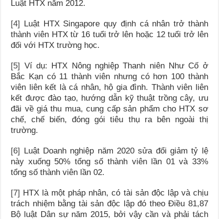
Luật HTX năm 2012.
[4]
Luật HTX Singapore quy định cá nhân trở thành
thành viên HTX từ 16 tuổi trở lên hoặc 12 tuổi trở lên
đối với HTX trường học.
[5]
Ví dụ: HTX Nông nghiệp Thanh niên Như Cố ở
Bắc Kạn có 11 thành viên nhưng có hơn 100 thành
viên liên kết là cá nhân, hộ gia đình. Thành viên liên
kết được đào tạo, hướng dẫn kỹ thuật trồng cây, ưu
đãi về giá thu mua, cung cấp sản phẩm cho HTX sơ
chế, chế biến, đóng gói tiêu thụ ra bên ngoài thị
trường.
[6]
Luật Doanh nghiệp năm 2020 sửa đổi giảm tỷ lệ
này xuống 50% tổng số thành viên lần 01 và 33%
tổng số thành viên lần 02.
[7]
HTX là một pháp nhân, có tài sản độc lập và chịu
trách nhiệm bằng tài sản độc lập đó theo Điều 81,87
Bộ luật Dân sự năm 2015, bởi vậy cần và phải tách