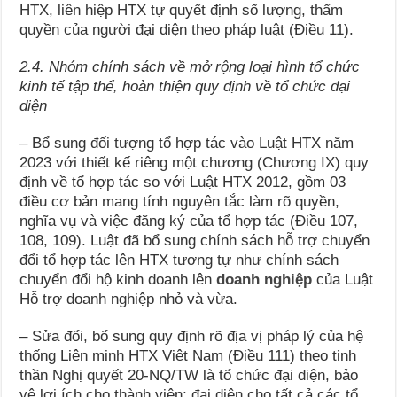
HTX, liên hiệp HTX tự quyết định số lượng, thẩm
quyền của người đại diện theo pháp luật (Điều 11).
2.4. Nhóm chính sách về mở rộng loại hình tổ chức
kinh tế tập thể, hoàn thiện quy định về tổ chức đại
diện
– Bổ sung đối tượng tổ hợp tác vào Luật HTX năm
2023 với thiết kế riêng một chương (Chương IX) quy
định về tổ hợp tác so với Luật HTX 2012, gồm 03
điều cơ bản mang tính nguyên tắc làm rõ quyền,
nghĩa vụ và việc đăng ký của tổ hợp tác (Điều 107,
108, 109). Luật đã bổ sung chính sách hỗ trợ chuyển
đổi tổ hợp tác lên HTX tương tự như chính sách
chuyển đổi hộ kinh doanh lên
doanh nghiệp
của Luật
Hỗ trợ doanh nghiệp nhỏ và vừa.
– Sửa đổi, bổ sung quy định rõ địa vị pháp lý của hệ
thống Liên minh HTX Việt Nam (Điều 111) theo tinh
thần Nghị quyết 20-NQ/TW là tổ chức đại diện, bảo
vệ lợi ích cho thành viên; đại diện cho tất cả các tổ