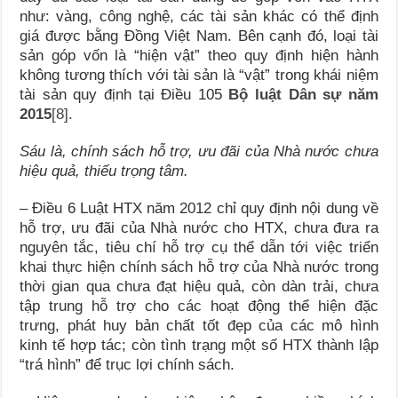
như: vàng, công nghệ, các tài sản khác có thể định
giá được bằng Đồng Việt Nam. Bên cạnh đó, loại tài
sản góp vốn là “hiện vật” theo quy định hiện hành
không tương thích với tài sản là “vật” trong khái niệm
tài sản quy định tại Điều 105
Bộ luật Dân sự năm
2015
[8]
.
Sáu là, chính sách hỗ trợ, ưu đãi của Nhà nước chưa
hiệu quả, thiếu trọng tâm.
– Điều 6 Luật HTX năm 2012 chỉ quy định nội dung về
hỗ trợ, ưu đãi của Nhà nước cho HTX, chưa đưa ra
nguyên tắc, tiêu chí hỗ trợ cụ thể dẫn tới việc triển
khai thực hiện chính sách hỗ trợ của Nhà nước trong
thời gian qua chưa đạt hiệu quả, còn dàn trải, chưa
tập trung hỗ trợ cho các hoạt động thể hiện đặc
trưng, phát huy bản chất tốt đẹp của các mô hình
kinh tế hợp tác; còn tình trạng một số HTX thành lập
“trá hình” để trục lợi chính sách.