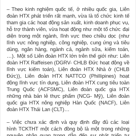
– Theo kinh nghiệm quốc tế, ở nhiều quốc gia, Liên
đoàn HTX phát triển rất mạnh, vừa là tổ chức kinh tế
tham gia các hoạt động sản xuất, kinh doanh phục vụ,
hỗ trợ thành viên, vừa hoạt động như một tổ chức đại
diện trong một ngành, lĩnh vực theo chiều dọc (như
lĩnh vực nông nghiệp, công nghiệp, cung ứng và tiêu
dùng, ngân hàng, ngành cá, ngành sữa, kiểm toán,
…). Một số Liên đoàn HTX lớn trên thế giới như: Liên
đoàn HTX Raffeisen (DGRV- CHLB Đức hoạt động về
lĩnh vực kiểm toán), Liên đoàn HTX Nhà ở (CHLB
Đức)), Liên đoàn HTX NATTCO (Phillipines) hoạt
động lĩnh vực tín dụng, Liên đoàn HTX cung tiêu toàn
Trung Quốc (ACFSMC), Liên đoàn quốc gia HTX
những nhà bán lẻ thực phẩm (NCG- Mỹ), Liên đoàn
quốc gia HTX nông nghiệp Hàn Quốc (NACF), Liên
đoàn HTX Thái Lan (CLT)…
– Việc chưa xác định và quy định đầy đủ các loại
hình TCKTHT một cách đồng bộ là một trong những
nguyên nhân quan trọng dẫn đến sự phát triển tự