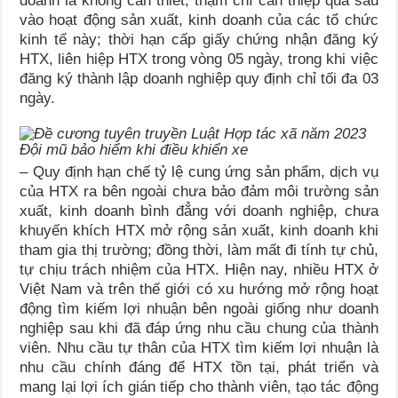
doanh là không cần thiết, thậm chí can thiệp quá sâu
vào hoạt động sản xuất, kinh doanh của các tổ chức
kinh tế này; thời hạn cấp giấy chứng nhận đăng ký
HTX, liên hiệp HTX trong vòng 05 ngày, trong khi việc
đăng ký thành lập doanh nghiệp quy định chỉ tối đa 03
ngày.
Đội mũ bảo hiểm khi điều khiển xe
– Quy định hạn chế tỷ lệ cung ứng sản phẩm, dịch vụ
của HTX ra bên ngoài chưa bảo đảm môi trường sản
xuất, kinh doanh bình đẳng với doanh nghiệp, chưa
khuyến khích HTX mở rộng sản xuất, kinh doanh khi
tham gia thị trường; đồng thời, làm mất đi tính tự chủ,
tự chịu trách nhiệm của HTX. Hiện nay, nhiều HTX ở
Việt Nam và trên thế giới có xu hướng mở rộng hoạt
động tìm kiếm lợi nhuận bên ngoài giống như doanh
nghiệp sau khi đã đáp ứng nhu cầu chung của thành
viên. Nhu cầu tự thân của HTX tìm kiếm lợi nhuận là
nhu cầu chính đáng để HTX tồn tại, phát triển và
mang lại lợi ích gián tiếp cho thành viên, tạo tác động