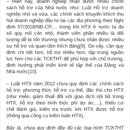
– Hiện nay, doanh nghiệp nhận được nhiều chính
sách hỗ trợ của Nhà nước như:
Luật Hỗ trợ doanh
nghiệp nhỏ
và vừa, các chính sách khuyến khích thu
hút doanh nghiệp đầu tư tại các địa phương theo Nghị
định 57/2018/NĐ-CP,… trong khi HTX ở nước ta đa
số quy mô còn nhỏ, thành viên phần nhiều là đối
tượng dễ bị tổn thương nhưng chưa nhận được nhiều
sự hỗ trợ và quan tâm thích đáng
[9]
. Do vậy, cần quy
định chi tiết hơn, hỗ trợ nhiều hơn, tập trung nguồn
lực hơn cho các TCKTHT để phù hợp với chủ trương,
định hướng phát triển kinh tế tập thể của Đảng và
Nhà nước
[10]
.
– Luật HTX năm 2012 chưa quy định các chính sách
hỗ trợ, phương thức hỗ trợ cụ thể, đặc thù cho HTX
(như miễn, giảm thuế đối với giao dịch nội bộ trong
HTX, hỗ trợ theo hình thức phi dự án,…), thiếu cơ
chế đánh giá, kiểm tra trước khi HTX được hỗ trợ
(thông qua công cụ kiểm toán HTX).
Bảy là, chưa quy định đầy đủ các loại hình TCKTHT