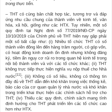
trong thực tiễn.
– THT có cùng bản chất hợp tác, tương trợ và đáp
ứng nhu cầu chung của thành viên về kinh tế, văn
hóa, xã hội, giống như các HTX. Tuy nhiên, một số
quy định tại Nghị định số 77/2019/NĐ-CP ngày
10/10/2019 của Chính phủ về THT hiện nay gặp phải
một số bất cập như: (i) Nhiều tổ chức THT có số
thành viên đông lên đến hàng trăm người, có góp vốn,
có hoạt động kinh doanh ổn định nhưng không đăng
ký, tiềm ẩn nguy cơ rủi ro trong quan hệ kinh tế trong
nội bộ thành viên và với các tổ chức khác; (ii) THT
không trực tiếp thực hiện nghĩa vụ nộp thuế cho Nhà
[11]
nước
; (iii) Không có số liệu, không có thông tin
đầy đủ về THT dẫn đến khó khăn trong việc thống kê,
báo cáo của cơ quan quản lý nhà nước và khó khăn
trong triển khai thực hiện các chính sách hỗ trợ cho
THT; (iv) Thiếu các quy định, chính sách mang tính
định hướng cho THT phát triển lên các tổ chức cao
hơn như HTX.