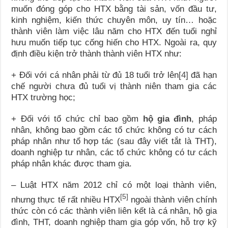
muốn đóng góp cho HTX bằng tài sản, vốn đầu tư,
kinh nghiệm, kiến thức chuyên môn, uy tín… hoặc
thành viên làm việc lâu năm cho HTX đến tuổi nghỉ
hưu muốn tiếp tục cống hiến cho HTX. Ngoài ra, quy
định điều kiện trở thành thành viên HTX như:
+ Đối với cá nhân phải từ đủ 18 tuổi trở lên
[4]
đã hạn
chế người chưa đủ tuổi vị thành niên tham gia các
HTX trường học;
+ Đối với tổ chức chỉ bao gồm
hộ gia đình
, pháp
nhân, không bao gồm các tổ chức không có tư cách
pháp nhân như tổ hợp tác (sau đây viết tắt là THT),
doanh nghiệp tư nhân, các tổ chức không có tư cách
pháp nhân khác được tham gia.
– Luật HTX năm 2012 chỉ có một loại thành viên,
[5]
nhưng thực tế rất nhiều HTX
ngoài thành viên chính
thức còn có các thành viên liên kết là cá nhân, hộ gia
đình, THT, doanh nghiệp tham gia góp vốn, hỗ trợ kỹ