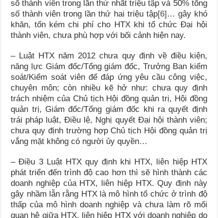
số thành viên trong lần thứ nhất triệu tập và 50% tổng
số thành viên trong lần thứ hai triệu tập
[6]
… gây khó
khăn, tốn kém chi phí cho HTX khi tổ chức Đại hội
thành viên, chưa phù hợp với bối cảnh hiện nay.
– Luật HTX năm 2012 chưa quy định về điều kiện,
năng lực Giám đốc/Tổng giám đốc, Trưởng Ban kiểm
soát/Kiểm soát viên để đáp ứng yêu cầu công việc,
chuyên môn; còn nhiều kẽ hở như: chưa quy định
trách nhiệm của Chủ tịch Hội đồng quản trị, Hội đồng
quản trị, Giám đốc/Tổng giám đốc khi ra quyết định
trái pháp luật, Điều lệ, Nghị quyết Đại hội thành viên;
chưa quy định trường hợp Chủ tịch Hội đồng quản trị
vắng mặt không có người ủy quyền…
– Điều 3 Luật HTX quy định khi HTX, liên hiệp HTX
phát triển đến trình độ cao hơn thì sẽ hình thành các
doanh nghiệp của HTX, liên hiệp HTX. Quy định này
gây nhầm lẫn rằng HTX là mô hình tổ chức ở trình độ
thấp của mô hình doanh nghiệp và chưa làm rõ mối
quan hệ giữa HTX, liên hiệp HTX với doanh nghiệp do