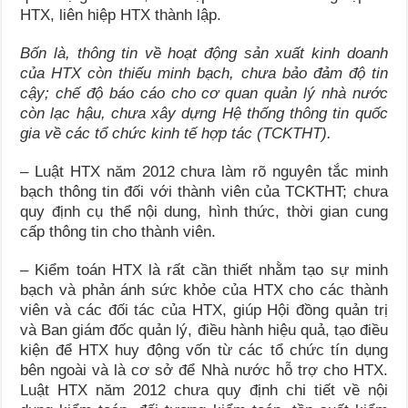
HTX, liên hiệp HTX thành lập.
Bốn là, thông tin về hoạt động sản xuất kinh doanh
của HTX còn thiếu minh bạch, chưa bảo đảm độ tin
cậy; chế độ báo cáo cho cơ quan quản lý nhà nước
còn lạc hậu, chưa xây dựng Hệ thống thông tin quốc
gia về các tổ chức kinh tế hợp tác (TCKTHT).
– Luật HTX năm 2012 chưa làm rõ nguyên tắc minh
bạch thông tin đối với thành viên của TCKTHT; chưa
quy định cụ thể nội dung, hình thức, thời gian cung
cấp thông tin cho thành viên.
– Kiểm toán HTX là rất cần thiết nhằm tạo sự minh
bạch và phản ánh sức khỏe của HTX cho các thành
viên và các đối tác của HTX, giúp Hội đồng quản trị
và Ban giám đốc quản lý, điều hành hiệu quả, tạo điều
kiện để HTX huy động vốn từ các tổ chức tín dụng
bên ngoài và là cơ sở để Nhà nước hỗ trợ cho HTX.
Luật HTX năm 2012 chưa quy định chi tiết về nội