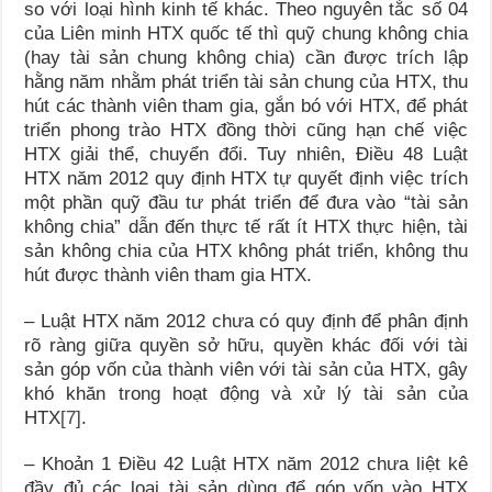
so với loại hình kinh tế khác. Theo nguyên tắc số 04
của Liên minh HTX quốc tế thì quỹ chung không chia
(hay tài sản chung không chia) cần được trích lập
hằng năm nhằm phát triển tài sản chung của HTX, thu
hút các thành viên tham gia, gắn bó với HTX, để phát
triển phong trào HTX đồng thời cũng hạn chế việc
HTX giải thể, chuyển đổi. Tuy nhiên, Điều 48 Luật
HTX năm 2012 quy định HTX tự quyết định việc trích
một phần quỹ đầu tư phát triển để đưa vào “tài sản
không chia” dẫn đến thực tế rất ít HTX thực hiện, tài
sản không chia của HTX không phát triển, không thu
hút được thành viên tham gia HTX.
– Luật HTX năm 2012 chưa có quy định để phân định
rõ ràng giữa quyền sở hữu, quyền khác đối với tài
sản góp vốn của thành viên với tài sản của HTX, gây
khó khăn trong hoạt động và xử lý tài sản của
HTX
[7]
.
– Khoản 1 Điều 42 Luật HTX năm 2012 chưa liệt kê
đầy đủ các loại tài sản dùng để góp vốn vào HTX