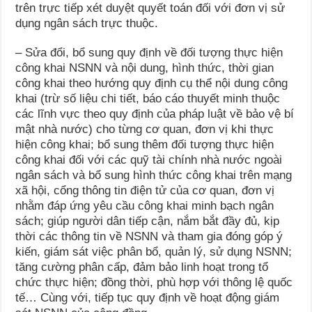
trên trực tiếp xét duyệt quyết toán đối với đơn vị sử
dụng ngân sách trực thuộc.
– Sửa đổi, bổ sung quy định về đối tượng thực hiện
công khai NSNN và nội dung, hình thức, thời gian
công khai theo hướng quy định cụ thể nội dung công
khai (trừ số liệu chi tiết, báo cáo thuyết minh thuộc
các lĩnh vực theo quy định của pháp luật về bảo vệ bí
mật nhà nước) cho từng cơ quan, đơn vị khi thực
hiện công khai; bổ sung thêm đối tượng thực hiện
công khai đối với các quỹ tài chính nhà nước ngoài
ngân sách và bổ sung hình thức công khai trên mạng
xã hội, cổng thông tin điện tử của cơ quan, đơn vị
nhằm đáp ứng yêu cầu công khai minh bạch ngân
sách; giúp người dân tiếp cận, nắm bắt đầy đủ, kịp
thời các thông tin về NSNN và tham gia đóng góp ý
kiến, giám sát việc phân bổ, quản lý, sử dụng NSNN;
tăng cường phân cấp, đảm bảo linh hoạt trong tổ
chức thực hiện; đồng thời, phù hợp với thông lệ quốc
tế… Cùng với, tiếp tục quy định về hoạt động giám