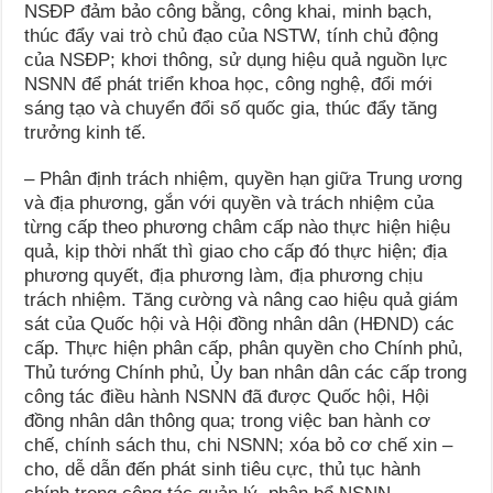
NSĐP đảm bảo công bằng, công khai, minh bạch,
thúc đẩy vai trò chủ đạo của NSTW, tính chủ động
của NSĐP; khơi thông, sử dụng hiệu quả nguồn lực
NSNN để phát triển khoa học, công nghệ, đổi mới
sáng tạo và chuyển đổi số quốc gia, thúc đẩy tăng
trưởng kinh tế.
– Phân định trách nhiệm, quyền hạn giữa Trung ương
và địa phương, gắn với quyền và trách nhiệm của
từng cấp theo phương châm cấp nào thực hiện hiệu
quả, kịp thời nhất thì giao cho cấp đó thực hiện; địa
phương quyết, địa phương làm, địa phương chịu
trách nhiệm. Tăng cường và nâng cao hiệu quả giám
sát của Quốc hội và Hội đồng nhân dân (HĐND) các
cấp. Thực hiện phân cấp, phân quyền cho Chính phủ,
Thủ tướng Chính phủ, Ủy ban nhân dân các cấp trong
công tác điều hành NSNN đã được Quốc hội, Hội
đồng nhân dân thông qua; trong việc ban hành cơ
chế, chính sách thu, chi NSNN; xóa bỏ cơ chế xin –
cho, dễ dẫn đến phát sinh tiêu cực, thủ tục hành