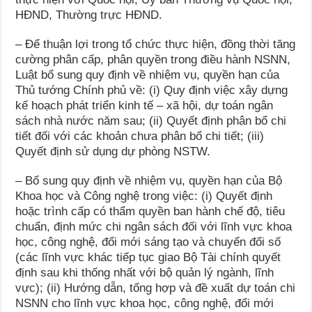
HĐND, Thường trực HĐND.
– Để thuận lợi trong tổ chức thực hiện, đồng thời tăng
cường phân cấp, phân quyền trong điều hành NSNN,
Luật bổ sung quy định về nhiệm vụ, quyền hạn của
Thủ tướng Chính phủ về: (i) Quy định việc xây dựng
kế hoạch phát triển kinh tế – xã hội, dự toán ngân
sách nhà nước năm sau; (ii) Quyết định phân bổ chi
tiết đối với các khoản chưa phân bổ chi tiết; (iii)
Quyết định sử dụng dự phòng NSTW.
– Bổ sung quy định về nhiệm vụ, quyền hạn của Bộ
Khoa học và Công nghệ trong việc: (i) Quyết định
hoặc trình cấp có thẩm quyền ban hành chế độ, tiêu
chuẩn, định mức chi ngân sách đối với lĩnh vực khoa
học, công nghệ, đổi mới sáng tạo và chuyển đổi số
(các lĩnh vực khác tiếp tục giao Bộ Tài chính quyết
định sau khi thống nhất với bộ quản lý ngành, lĩnh
vực); (ii) Hướng dẫn, tổng hợp và đề xuất dự toán chi
NSNN cho lĩnh vực khoa học, công nghệ, đổi mới