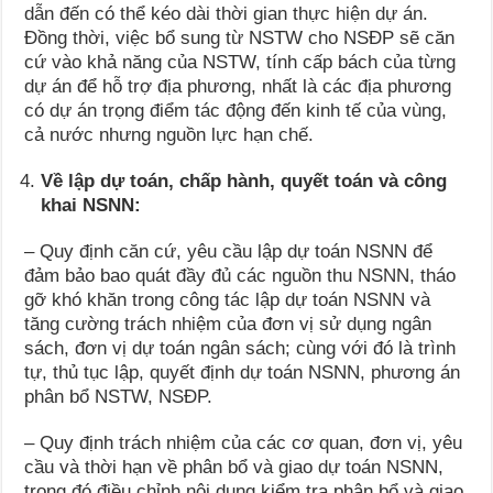
dẫn đến có thể kéo dài thời gian thực hiện dự án.
Đồng thời, việc bổ sung từ NSTW cho NSĐP sẽ căn
cứ vào khả năng của NSTW, tính cấp bách của từng
dự án để hỗ trợ địa phương, nhất là các địa phương
có dự án trọng điểm tác động đến kinh tế của vùng,
cả nước nhưng nguồn lực hạn chế.
Về lập dự toán, chấp hành, quyết toán và công
khai NSNN:
– Quy định căn cứ, yêu cầu lập dự toán NSNN để
đảm bảo bao quát đầy đủ các nguồn thu NSNN, tháo
gỡ khó khăn trong công tác lập dự toán NSNN và
tăng cường trách nhiệm của đơn vị sử dụng ngân
sách, đơn vị dự toán ngân sách; cùng với đó là trình
tự, thủ tục lập, quyết định dự toán NSNN, phương án
phân bổ NSTW, NSĐP.
– Quy định trách nhiệm của các cơ quan, đơn vị, yêu
cầu và thời hạn về phân bổ và giao dự toán NSNN,
trong đó điều chỉnh nội dung kiểm tra phân bổ và giao