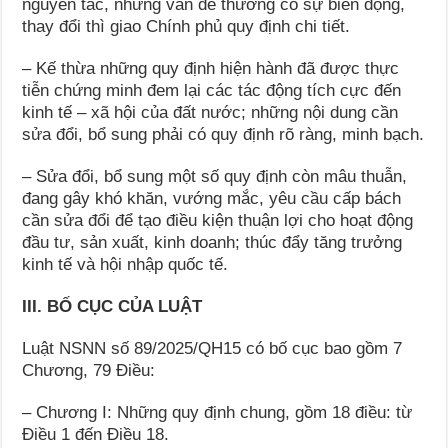
nguyên tắc, những vấn đề thường có sự biến động,
thay đổi thì giao Chính phủ quy định chi tiết.
– Kế thừa những quy định hiện hành đã được thực
tiễn chứng minh đem lại các tác động tích cực đến
kinh tế – xã hội của đất nước; những nội dung cần
sửa đổi, bổ sung phải có quy định rõ ràng, minh bạch.
– Sửa đổi, bổ sung một số quy định còn mâu thuẫn,
đang gây khó khăn, vướng mắc, yêu cầu cấp bách
cần sửa đổi để tạo điều kiện thuận lợi cho hoạt động
đầu tư, sản xuất, kinh doanh; thúc đẩy tăng trưởng
kinh tế và hội nhập quốc tế.
III. BỐ CỤC CỦA LUẬT
Luật NSNN số 89/2025/QH15 có bố cục bao gồm 7
Chương, 79 Điều:
– Chương I: Những quy định chung, gồm 18 điều: từ
Điều 1 đến Điều 18.