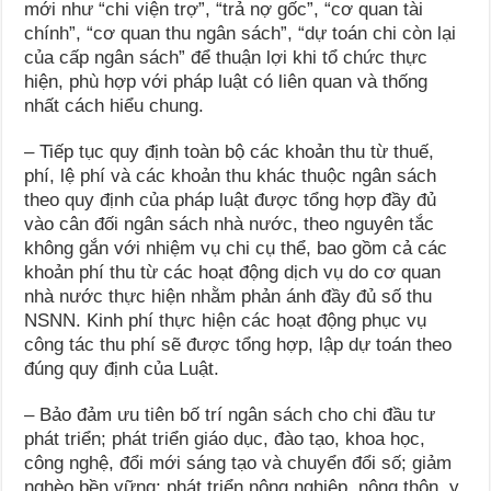
mới như “chi viện trợ”, “trả nợ gốc”, “cơ quan tài
chính”, “cơ quan thu ngân sách”, “dự toán chi còn lại
của cấp ngân sách” để thuận lợi khi tổ chức thực
hiện, phù hợp với pháp luật có liên quan và thống
nhất cách hiểu chung.
– Tiếp tục quy định toàn bộ các khoản thu từ thuế,
phí, lệ phí và các khoản thu khác thuộc ngân sách
theo quy định của pháp luật được tổng hợp đầy đủ
vào cân đối ngân sách nhà nước, theo nguyên tắc
không gắn với nhiệm vụ chi cụ thể, bao gồm cả các
khoản phí thu từ các hoạt động dịch vụ do cơ quan
nhà nước thực hiện nhằm phản ánh đầy đủ số thu
NSNN. Kinh phí thực hiện các hoạt động phục vụ
công tác thu phí sẽ được tổng hợp, lập dự toán theo
đúng quy định của Luật.
– Bảo đảm ưu tiên bố trí ngân sách cho chi đầu tư
phát triển; phát triển giáo dục, đào tạo, khoa học,
công nghệ, đổi mới sáng tạo và chuyển đổi số; giảm
nghèo bền vững; phát triển nông nghiệp, nông thôn, y