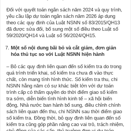
Đối với quyết toán ngân sách năm 2024 và quy trình,
yêu cầu lập dự toán ngân sách năm 2026 áp dụng
theo các quy định của Luật NSNN số 83/2015/QH13
đã được sửa đổi, bổ sung một số điều theo Luật số
59/2020/QH14 và Luật số 56/2024/QH15.
Một số nội dung bãi bỏ và cắt giảm, đơn giản
hóa thủ tục so với Luật NSNN hiện hành
– Bỏ các quy định liên quan đến số kiểm tra do trong
quá trình triển khai, số kiểm tra chưa đi vào thực
chất, còn mang tính hình thức. Số kiểm tra thu, chi
NSNN hằng năm có sự khác biệt lớn với dự toán
trình cấp có thẩm quyền do thời điểm giao số kiểm
tra sớm, diễn biến tình hình kinh tế – xã hội biến
động, Nhà nước ban hành bổ sung, điều chỉnh chính
sách liên quan đến thu, chi NSNN sau thời điểm giao
số kiểm tra. Đồng thời, bỏ quy định liên quan đến số
kiểm tra cũng góp phần nâng cao vai trò, trách nhiệm,
chủ động của các cấp, thủ trưởng đơn vị dự toán