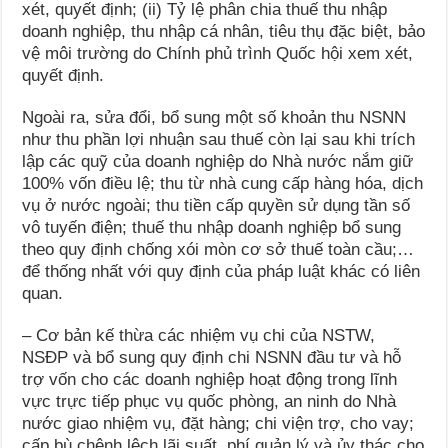
xét, quyết định; (ii) Tỷ lệ phân chia thuế thu nhập
doanh nghiệp, thu nhập cá nhân, tiêu thụ đặc biệt, bảo
vệ môi trường do Chính phủ trình Quốc hội xem xét,
quyết định.
Ngoài ra, sửa đổi, bổ sung một số khoản thu NSNN
như thu phần lợi nhuận sau thuế còn lại sau khi trích
lập các quỹ của doanh nghiệp do Nhà nước nắm giữ
100% vốn điều lệ; thu từ nhà cung cấp hàng hóa, dịch
vụ ở nước ngoài; thu tiền cấp quyền sử dụng tần số
vô tuyến điện; thuế thu nhập doanh nghiệp bổ sung
theo quy định chống xói mòn cơ sở thuế toàn cầu;…
để thống nhất với quy định của pháp luật khác có liên
quan.
– Cơ bản kế thừa các nhiệm vụ chi của NSTW,
NSĐP và bổ sung quy định chi NSNN đầu tư và hỗ
trợ vốn cho các doanh nghiệp hoạt động trong lĩnh
vực trực tiếp phục vụ quốc phòng, an ninh do Nhà
nước giao nhiệm vụ, đặt hàng; chi viện trợ, cho vay;
cấp bù chênh lệch lãi suất, phí quản lý và ủy thác cho