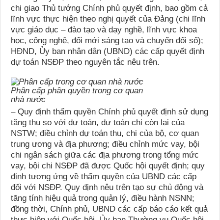
chi giao Thủ tướng Chính phủ quyết định, bao gồm cả
lĩnh vực thực hiện theo nghị quyết của Đảng (chi lĩnh
vực giáo dục – đào tạo và dạy nghề, lĩnh vực khoa
học, công nghệ, đổi mới sáng tạo và chuyển đổi số);
HĐND, Ủy ban nhân dân (UBND) các cấp quyết định
dự toán NSĐP theo nguyên tắc nêu trên.
Phân cấp phân quyền trong cơ quan
nhà nước
– Quy định thẩm quyền Chính phủ quyết định sử dụng
tăng thu so với dự toán, dự toán chi còn lại của
NSTW; điều chỉnh dự toán thu, chi của bộ, cơ quan
trung ương và địa phương; điều chỉnh mức vay, bội
chi ngân sách giữa các địa phương trong tổng mức
vay, bội chi NSĐP đã được Quốc hội quyết định; quy
định tương ứng về thẩm quyền của UBND các cấp
đối với NSĐP. Quy định nêu trên tạo sự chủ động và
tăng tính hiệu quả trong quản lý, điều hành NSNN;
đồng thời, Chính phủ, UBND các cấp báo cáo kết quả
thực hiện với Quốc hội, Ủy ban Thường vụ Quốc hội,