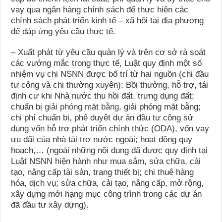
vay qua ngân hàng chính sách để thực hiện các
chính sách phát triển kinh tế – xã hội tại địa phương
để đáp ứng yêu cầu thực tế.
– Xuất phát từ yêu cầu quản lý và trên cơ sở rà soát
các vướng mắc trong thực tế, Luật quy định một số
nhiệm vụ chi NSNN được bố trí từ hai nguồn (chi đầu
tư công và chi thường xuyên): Bồi thường, hỗ trợ, tái
định cư khi Nhà nước thu hồi đất, trưng dụng đất;
chuẩn bị
giải phóng mặt bằng
, giải phóng mặt bằng;
chi phí chuẩn bị, phê duyệt dự án đầu tư công sử
dụng vốn hỗ trợ phát triển chính thức (ODA), vốn vay
ưu đãi của nhà tài trợ nước ngoài; hoạt động quy
hoạch,… (ngoài những nội dung đã được quy định tại
Luật NSNN hiện hành như mua sắm, sửa chữa, cải
tạo, nâng cấp tài sản, trang thiết bị; chi thuê hàng
hóa, dịch vụ; sửa chữa, cải tạo, nâng cấp, mở rộng,
xây dựng mới hạng mục công trình trong các dự án
đã đầu tư xây dựng).