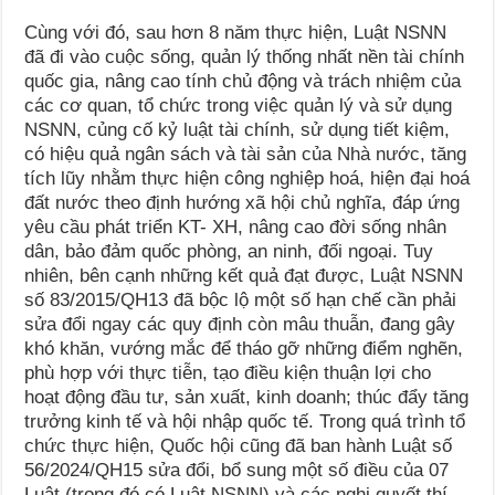
Cùng với đó, sau hơn 8 năm thực hiện, Luật NSNN
đã đi vào cuộc sống, quản lý thống nhất nền tài chính
quốc gia, nâng cao tính chủ động và trách nhiệm của
các cơ quan, tổ chức trong việc quản lý và sử dụng
NSNN, củng cố kỷ luật tài chính, sử dụng tiết kiệm,
có hiệu quả ngân sách và tài sản của Nhà nước, tăng
tích lũy nhằm thực hiện công nghiệp hoá, hiện đại hoá
đất nước theo định hướng xã hội chủ nghĩa, đáp ứng
yêu cầu phát triển KT- XH, nâng cao đời sống nhân
dân, bảo đảm quốc phòng, an ninh, đối ngoại. Tuy
nhiên, bên cạnh những kết quả đạt được, Luật NSNN
số 83/2015/QH13 đã bộc lộ một số hạn chế cần phải
sửa đổi ngay các quy định còn mâu thuẫn, đang gây
khó khăn, vướng mắc để tháo gỡ những điểm nghẽn,
phù hợp với thực tiễn, tạo điều kiện thuận lợi cho
hoạt động đầu tư, sản xuất, kinh doanh; thúc đẩy tăng
trưởng kinh tế và hội nhập quốc tế. Trong quá trình tổ
chức thực hiện, Quốc hội cũng đã ban hành Luật số
56/2024/QH15 sửa đổi, bổ sung một số điều của 07
Luật (trong đó có Luật NSNN) và các nghị quyết thí