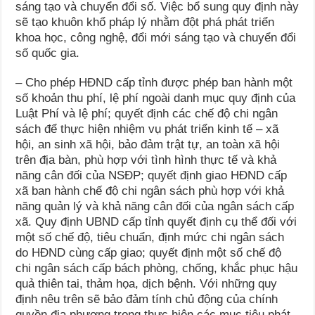
sáng tạo và chuyển đổi số. Việc bổ sung quy định này
sẽ tạo khuôn khổ pháp lý nhằm đột phá phát triển
khoa học, công nghệ, đổi mới sáng tạo và chuyển đổi
số quốc gia.
– Cho phép HĐND cấp tỉnh được phép ban hành một
số khoản thu phí, lệ phí ngoài danh mục quy định của
Luật Phí và lệ phí; quyết định các chế độ chi ngân
sách để thực hiện nhiệm vụ phát triển kinh tế – xã
hội, an sinh xã hội, bảo đảm trật tự, an toàn xã hội
trên địa bàn, phù hợp với tình hình thực tế và khả
năng cân đối của NSĐP; quyết định giao HĐND cấp
xã ban hành chế độ chi ngân sách phù hợp với khả
năng quản lý và khả năng cân đối của ngân sách cấp
xã. Quy định UBND cấp tỉnh quyết định cụ thể đối với
một số chế độ, tiêu chuẩn, định mức chi ngân sách
do HĐND cùng cấp giao; quyết định một số chế độ
chi ngân sách cấp bách phòng, chống, khắc phục hậu
quả thiên tai, thảm họa, dịch bệnh. Với những quy
định nêu trên sẽ bảo đảm tính chủ động của chính
quyền địa phương trong thực hiện các mục tiêu phát