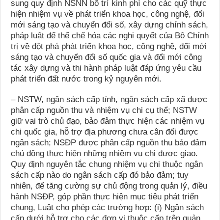
sung quy định NSNN bố trí kinh phí cho các quỹ thực
hiện nhiệm vụ về phát triển khoa học, công nghệ, đổi
mới sáng tạo và chuyển đổi số, xây dựng chính sách,
pháp luật để thể chế hóa các nghị quyết của Bộ Chính
trị về đột phá phát triển khoa học, công nghệ, đổi mới
sáng tạo và chuyển đổi số quốc gia và đổi mới công
tác xây dựng và thi hành pháp luật đáp ứng yêu cầu
phát triển đất nước trong kỷ nguyên mới.
– NSTW, ngân sách cấp tỉnh, ngân sách cấp xã được
phân cấp nguồn thu và nhiệm vụ chi cụ thể; NSTW
giữ vai trò chủ đạo, bảo đảm thực hiện các nhiệm vụ
chi quốc gia, hỗ trợ địa phương chưa cân đối được
ngân sách; NSĐP được phân cấp nguồn thu bảo đảm
chủ động thực hiện những nhiệm vụ chi được giao.
Quy định nguyên tắc chung nhiệm vụ chi thuộc ngân
sách cấp nào do ngân sách cấp đó bảo đảm; tuy
nhiên, để tăng cường sự chủ động trong quản lý, điều
hành NSĐP, góp phần thực hiện mục tiêu phát triển
chung, Luật cho phép các trường hợp: (i) Ngân sách
cấp dưới hỗ trợ cho các đơn vị thuộc cấp trên quản