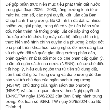
Để góp phần thực hiện mục tiêu phát triển đất nước
trong giai đoạn 2026 – 2030, tăng trưởng kinh tế ở
mức hai con số, các nghị quyết, kết luận của Ban
Chấp hành Trung ương, Bộ Chính trị đã đặt ra nhiều
nhiệm vụ, giải pháp, trong đó có việc tiến hành sửa
đổi, hoàn thiện hệ thống pháp luật để đáp ứng công
tác sắp xếp tổ chức bộ máy của hệ thống chính trị,
thực hiện mô hình
chính quyền địa phương 2 cấp
; đột
phá phát triển khoa học, công nghệ, đổi mới sáng tạo
và chuyển đổi số quốc gia; tăng cường phân cấp,
phân quyền; nhất là đổi mới cơ chế phân cấp quản lý,
phân bổ ngân sách nhà nước (NSNN), có cơ chế điều
tiết hợp lý, hiệu quả nguồn thu từ tiền sử dụng đất,
tiền thuê đất giữa Trung ương và địa phương để đảm
bảo vai trò chủ đạo của ngân sách trung ương
(NSTW), chủ động của ngân sách địa phương
(NSĐP) và các cơ quan, đơn vị theo Nghị quyết số
18-NQ/TW ngày 16/6/2022 của Ban Chấp hành trung
ương, Kết luận số 93/KL-TW ngày 26/8/2024 của Bộ
Chính trị.