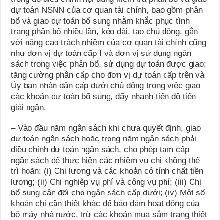
dự toán NSNN của cơ quan tài chính, bao gồm phân
bổ và giao dự toán bổ sung nhằm khắc phục tình
trạng phân bổ nhiều lần, kéo dài, tạo chủ động, gắn
với nâng cao trách nhiệm của cơ quan tài chính cũng
như đơn vị dự toán cấp I và đơn vị sử dụng ngân
sách trong việc phân bổ, sử dụng dự toán được giao;
tăng cường phân cấp cho đơn vị dự toán cấp trên và
Ủy ban nhân dân cấp dưới chủ động trong việc giao
các khoản dự toán bổ sung, đẩy nhanh tiến độ tiến
giải ngân.
– Vào đầu năm ngân sách khi chưa quyết định, giao
dự toán ngân sách hoặc trong năm ngân sách phải
điều chỉnh dự toán ngân sách, cho phép tạm cấp
ngân sách để thực hiện các nhiệm vụ chi không thể
trì hoãn: (i) Chi lương và các khoản có tính chất tiền
lương; (ii) Chi nghiệp vụ phí và công vụ phí; (iii) Chi
bổ sung cân đối cho ngân sách cấp dưới; (iv) Một số
khoản chi cần thiết khác để bảo đảm hoạt động của
bộ máy nhà nước, trừ các khoản mua sắm trang thiết