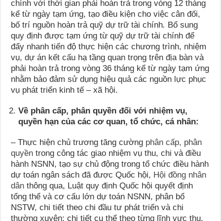
chính với thời gian phải hoàn trả trong vòng 12 tháng
kể từ ngày tạm ứng, tạo điều kiện cho việc cân đối,
bố trí nguồn hoàn trả quỹ dự trữ tài chính
.
Bổ sung
quy định được tạm ứng từ quỹ dự trữ tài chính để
đẩy nhanh tiến độ thực hiện các chương trình, nhiệm
vụ, dự án kết cấu hạ tầng quan trọng trên địa bàn và
phải hoàn trả trong vòng 36 tháng kể từ ngày tạm ứng
nhằm bảo đảm sử dụng hiệu quả các nguồn lực phục
vụ phát triển kinh tế – xã hội.
Về phân cấp, phân quyền đối với nhiệm vụ,
quyền hạn của các cơ quan, tổ chức, cá nhân:
– Thực hiện chủ trương tăng cường
phân cấp, phân
quyền
trong công tác giao nhiệm vụ thu, chi và điều
hành NSNN, tạo sự chủ động trong tổ chức điều hành
dự toán ngân sách đã được Quốc hội,
Hội đồng nhân
dân
thông qua, Luật quy định Quốc hội quyết định
tổng thể và cơ cấu lớn dự toán NSNN, phân bổ
NSTW, chi tiết theo chi đầu tư phát triển và chi
thường xuyên; chi tiết cụ thể theo từng lĩnh vực thu,