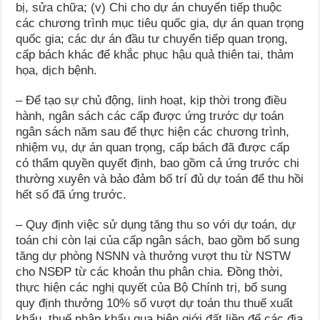
bị, sửa chữa; (v) Chi cho dự án chuyển tiếp thuộc
các chương trình mục tiêu quốc gia, dự án quan trọng
quốc gia; các dự án đầu tư chuyển tiếp quan trọng,
cấp bách khác để khắc phục hậu quả thiên tai, thảm
họa, dịch bệnh.
– Để tạo sự chủ động, linh hoạt, kịp thời trong điều
hành, ngân sách các cấp được ứng trước dự toán
ngân sách năm sau để thực hiện các chương trình,
nhiệm vụ, dự án quan trọng, cấp bách đã được cấp
có thẩm quyền quyết định, bao gồm cả ứng trước chi
thường xuyên và bảo đảm bố trí đủ dự toán để thu hồi
hết số đã ứng trước.
– Quy định việc sử dụng tăng thu so với dự toán, dự
toán chi còn lại của cấp ngân sách, bao gồm bổ sung
tăng dự phòng NSNN và thưởng vượt thu từ NSTW
cho NSĐP từ các khoản thu phân chia. Đồng thời,
thực hiện các nghị quyết của Bộ Chính trị, bổ sung
quy định thưởng 10% số vượt dự toán thu thuế xuất
khẩu, thuế nhập khẩu qua biên giới đất liền để các địa