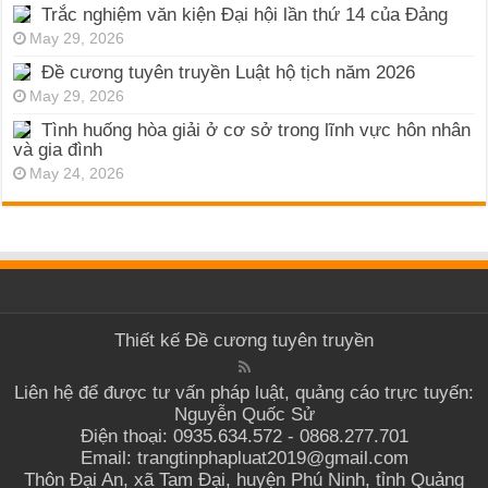
Trắc nghiệm văn kiện Đại hội lần thứ 14 của Đảng
May 29, 2026
Đề cương tuyên truyền Luật hộ tịch năm 2026
May 29, 2026
Tình huống hòa giải ở cơ sở trong lĩnh vực hôn nhân
và gia đình
May 24, 2026
Thiết kế
Đề cương tuyên truyền
Liên hệ để được tư vấn pháp luật, quảng cáo trực tuyến:
Nguyễn Quốc Sử
Điện thoại: 0935.634.572 - 0868.277.701
Email: trangtinphapluat2019@gmail.com
Thôn Đại An, xã Tam Đại, huyện Phú Ninh, tỉnh Quảng