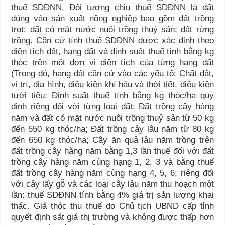
thuế SDĐNN. Đối tượng chịu thuế SDĐNN là đất
dùng vào sản xuất nông nghiệp bao gồm đất trồng
trọt; đất có mặt nước nuôi trồng thuỷ sản; đất rừng
trồng. Căn cứ tính thuế SDĐNN được xác định theo
diện tích đất, hạng đất và định suất thuế tính bằng kg
thóc trên một đơn vị diện tích của từng hạng đất
(Trong đó, hạng đất căn cứ vào các yếu tố: Chất đất,
vị trí, địa hình, điều kiện khí hậu và thời tiết, điều kiện
tưới tiêu; Định suất thuế tính bằng kg thóc/ha quy
định riêng đối với từng loại đất: Đất trồng cây hàng
năm và đất có mặt nước nuôi trồng thuỷ sản từ 50 kg
đến 550 kg thóc/ha; Đất trồng cây lâu năm từ 80 kg
đến 650 kg thóc/ha; Cây ăn quả lâu năm trồng trên
đất trồng cây hàng năm bằng 1,3 lần thuế đối với đất
trồng cây hàng năm cùng hạng 1, 2, 3 và bằng thuế
đất trồng cây hàng năm cùng hạng 4, 5, 6; riêng đối
với cây lấy gỗ và các loại cây lâu năm thu hoạch một
lần: thuế SDĐNN tính bằng 4% giá trị sản lượng khai
thác. Giá thóc thu thuế do Chủ tịch UBND cấp tỉnh
quyết định sát giá thị trường và không được thấp hơn