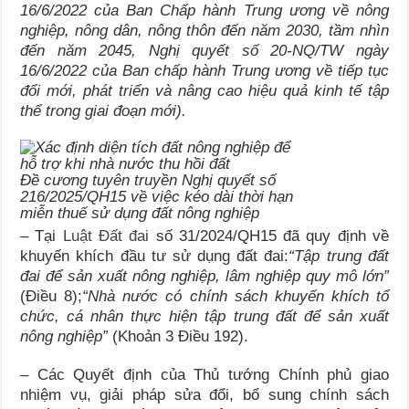
16/6/2022 của Ban Chấp hành Trung ương về nông
nghiệp, nông dân, nông thôn đến năm 2030, tầm nhìn
đến năm
2045
,
Nghị quyết số 20-NQ/TW ngày
16/6/2022 của Ban chấp hành Trung ương về tiếp tục
đổi mới, phát triển và nâng cao hiệu quả kinh tế tập
thể trong giai đoạn mới
).
Đề cương tuyên truyền Nghị quyết số
216/2025/QH15 về việc kéo dài thời hạn
miễn thuế sử dụng đất nông nghiệp
– Tại
Luật Đất đai
số 31/2024/QH15 đã quy định về
khuyến khích đầu tư sử dụng đất đai:
“Tập trung đất
đai để sản xuất nông nghiệp, lâm nghiệp quy mô lớn
”
(Điều 8);
“Nhà nước có chính sách khuyến khích tổ
chức, cá nhân thực hiện tập trung đất để sản xuất
nông nghiệp”
(Khoản 3 Điều 192).
– Các Quyết định của Thủ tướng Chính phủ giao
nhiệm vụ, giải pháp sửa đổi, bổ sung chính sách