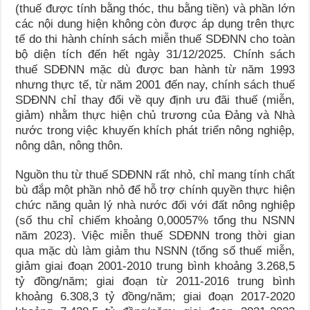
(thuế được tính bằng thóc, thu bằng tiền) và phần lớn
các nội dung hiện không còn được áp dụng trên thực
tế do thi hành chính sách miễn thuế SDĐNN cho toàn
bộ diện tích đến hết ngày 31/12/2025. Chính sách
thuế SDĐNN mặc dù được ban hành từ năm 1993
nhưng thực tế, từ năm 2001 đến nay, chính sách thuế
SDĐNN chỉ thay đổi về quy định ưu đãi thuế (miễn,
giảm) nhằm thực hiện chủ trương của Đảng và Nhà
nước trong việc khuyến khích phát triển nông nghiệp,
nông dân, nông thôn.
Nguồn thu từ thuế SDĐNN rất nhỏ, chỉ mang tính chất
bù đắp một phần nhỏ để hỗ trợ chính quyền thực hiện
chức năng quản lý nhà nước đối với đất nông nghiệp
(số thu chỉ chiếm khoảng 0,00057% tổng thu NSNN
năm 2023). Việc miễn thuế SDĐNN trong thời gian
qua mặc dù làm giảm thu NSNN (tổng số thuế miễn,
giảm giai đoạn 2001-2010 trung bình khoảng 3.268,5
tỷ đồng/năm; giai đoạn từ 2011-2016 trung bình
khoảng 6.308,3 tỷ đồng/năm; giai đoạn 2017-2020