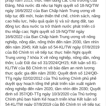
pháp năm 2013
; thực hiện đúng các chủ trương của
Đảng, Nhà nước đã nêu tại Nghị quyết số 18-NQ/TW
ngày 16/6/2022 của Ban Chấp hành Trung ương về
tiếp tục đổi mới, hoàn thiện thể chế, chính sách, nâng
cao hiệu lực, hiệu quả quản lý và sử dụng đất, tạo
động lực đưa nước ta trở thành nước phát triển có
thu nhập cao; Nghị quyết số 19-NQ/TW ngày
16/6/2022 của Ban Chấp hành Trung ương về nông
nghiệp, nông dân, nông thôn đến năm 2030, tầm nhìn
đến năm 2045; Kết luận số 54-KL/TW ngày 07/8/2019
của Bộ Chính trị về tiếp tục thực hiện Nghị quyết
Trung ương 7 khóa X về nông nghiệp, nông dân, nông
thôn;
Luật Đất đai
số 31/2024/QH15; Kết luận số 81-
KL/TW của Bộ Chính trị về bảo đảm an ninh lương
thực quốc gia đến năm 2030; Quyết định số 124/QĐ-
TTg ngày 02/02/2012 của Thủ tướng Chính phủ phê
duyệt quy hoạch tổng thể phát triển sản xuất ngành
nông nghiệp đến năm 2020, tầm nhìn đến 2030; Quyết
định số 357/QĐ-TTg ngày 10/3/2020 của Thủ tướng
Chính phủ ban hành Kế hoạch triển khai Kết luận số
54-KL/TW ngày 07/8/2019 của Bộ Chính trị về tiếp tục