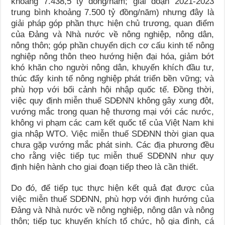
khoảng 7.438,5 tỷ đồng/năm; giai đoạn 2021-2023
trung bình khoảng 7.500 tỷ đồng/năm) nhưng đây là
giải pháp góp phần thực hiện chủ trương, quan điểm
của Đảng và Nhà nước về nông nghiệp, nông dân,
nông thôn; góp phần chuyển dịch cơ cấu kinh tế nông
nghiệp nông thôn theo hướng hiện đại hóa, giảm bớt
khó khăn cho người nông dân, khuyến khích đầu tư,
thúc đẩy kinh tế nông nghiệp phát triển bền vững; và
phù hợp với bối cảnh hội nhập quốc tế. Đồng thời,
việc quy định miễn thuế SDĐNN không gây xung đột,
vướng mắc trong quan hệ thương mại với các nước,
không vi phạm các cam kết quốc tế của Việt Nam khi
gia nhập WTO. Việc miễn thuế SDĐNN thời gian qua
chưa gặp vướng mắc phát sinh. Các địa phương đều
cho rằng việc tiếp tục miễn thuế SDĐNN như quy
định hiện hành cho giai đoạn tiếp theo là cần thiết.
Do đó, để tiếp tục thực hiện kết quả đạt được của
việc miễn thuế SDĐNN, phù hợp với định hướng của
Đảng và Nhà nước về nông nghiệp, nông dân và nông
thôn; tiếp tục khuyến khích tổ chức, hộ gia đình, cá