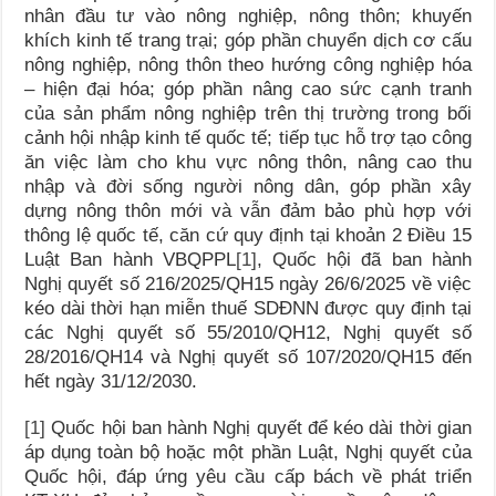
nhân đầu tư vào nông nghiệp, nông thôn; khuyến
khích kinh tế trang trại; góp phần chuyển dịch cơ cấu
nông nghiệp, nông thôn theo hướng công nghiệp hóa
– hiện đại hóa; góp phần nâng cao sức cạnh tranh
của sản phẩm nông nghiệp trên thị trường trong bối
cảnh hội nhập kinh tế quốc tế; tiếp tục hỗ trợ tạo công
ăn việc làm cho khu vực nông thôn, nâng cao thu
nhập và đời sống người nông dân, góp phần xây
dựng nông thôn mới và vẫn đảm bảo phù hợp với
thông lệ quốc tế, căn cứ quy định tại khoản 2 Điều 15
Luật Ban hành VBQPPL
[1]
, Quốc hội đã ban hành
Nghị quyết số 216/2025/QH15 ngày 26/6/2025 về việc
kéo dài thời hạn miễn thuế SDĐNN được quy định tại
các Nghị quyết số 55/2010/QH12, Nghị quyết số
28/2016/QH14 và Nghị quyết số 107/2020/QH15 đến
hết ngày 31/12/2030.
[1]
Quốc hội ban hành Nghị quyết để kéo dài thời gian
áp dụng toàn bộ hoặc một phần Luật, Nghị quyết của
Quốc hội, đáp ứng yêu cầu cấp bách về phát triển