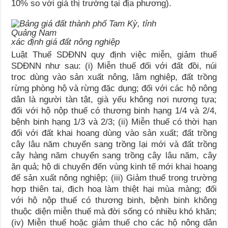
10% so với giá thị trường tại địa phương).
xác định giá đất nông nghiệp
Luật Thuế SDĐNN quy định việc miễn, giảm thuế
SDĐNN như sau: (i) Miễn thuế đối với đất đồi, núi
trọc dùng vào sản xuất nông, lâm nghiệp, đất trồng
rừng phòng hộ và rừng đặc dụng; đối với các hộ nông
dân là người tàn tật, già yếu không nơi nương tựa;
đối với hộ nộp thuế có thương binh hạng 1/4 và 2/4,
bệnh binh hạng 1/3 và 2/3; (ii) Miễn thuế có thời hạn
đối với đất khai hoang dùng vào sản xuất; đất trồng
cây lâu năm chuyển sang trồng lại mới và đất trồng
cây hàng năm chuyển sang trồng cây lâu năm, cây
ăn quả; hộ di chuyển đến vùng kinh tế mới khai hoang
để sản xuất nông nghiệp; (iii) Giảm thuế trong trường
hợp thiên tai, địch hoạ làm thiệt hại mùa màng; đối
với hộ nộp thuế có thương binh, bệnh binh không
thuộc diện miễn thuế mà đời sống có nhiều khó khăn;
(iv) Miễn thuế hoặc giảm thuế cho các hộ nông dân