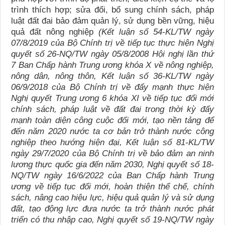
trình thích hợp; sửa đổi, bổ sung chính sách, pháp
luật đất đai bảo đảm quản lý, sử dụng bền vững, hiệu
quả đất nông nghiệp
(
Kết luận số 54-KL/TW ngày
07/8/2019 của Bộ Chính trị về tiếp tục thực hiện
Nghị
quyết số 26-NQ/TW ngày 05/8/2008 Hội nghị lần thứ
7 Ban Chấp hành Trung ương khóa X về nông nghiệp,
nông dân, nông thôn,
Kết luận số 36-KL/TW ngày
0
6/9/2018 của Bộ Chính trị
về đẩy mạnh thực hiện
Nghị quyết Trung ương 6 khóa XI về tiếp tục đổi mới
chính sách, pháp luật về đất đai trong thời kỳ đẩy
mạnh toàn diện công cuộc đổi mới, tạo nền tảng để
đến năm 2020 nước ta cơ bản trở thành nước công
nghiệp theo hướng hiện đại,
Kết luận số 81-KL/TW
ngày 29/7/2020
của Bộ Chính trị về bảo đảm an ninh
lương thực quốc gia đến năm 2030, Nghị quyết số 18-
NQ/TW ngày 16/6/2022 của Ban Chấp hành Trung
ương về tiếp tục đổi mới, hoàn thiện thể chế, chính
sách, nâng cao hiệu lực, hiệu quả quản lý và sử dụng
đất, tạo động lực đưa nước ta trở thành nước phát
triển có thu nhập cao, Nghị quyết số 19-NQ/TW ngày