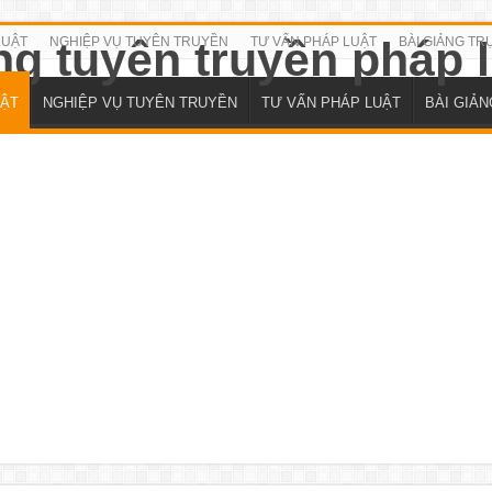
LUẬT
NGHIỆP VỤ TUYÊN TRUYỀN
TƯ VẤN PHÁP LUẬT
BÀI GIẢNG TR
ẬT
NGHIỆP VỤ TUYÊN TRUYỀN
TƯ VẤN PHÁP LUẬT
BÀI GIẢ