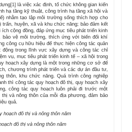
 dựng
[1]
là việc xác định, tổ chức không gian kiến
nh hạ tầng kỹ thuật, công trình hạ tầng xã hội và
hể) nhằm tạo lập môi trường sống thích hợp cho
thị trấn, huyện, xã và khu chức năng; bảo đảm kết
ợi ích cộng đồng, đáp ứng mục tiêu phát triển kinh
, bảo vệ môi trường, thích ứng với biến đổi khí
ng công cụ hữu hiệu để thực hiện công tác quản
t động trong lĩnh vực xây dựng và công tác chỉ
ệm vụ, mục tiêu phát triển kinh tế – xã hội trong
quy hoạch xây dựng là một trong những cơ sở để
h, chương trình phát triển và các dự án đầu tư,
ông thôn, khu chức năng. Quá trình công nghiệp
anh thì công tác quy hoạch đô thị, quy hoạch xây
ng, công tác quy hoạch luôn phải đi trước một
ô thị và nông thôn của mỗi địa phương, đảm bảo
hiệu quả.
hoạch đô thị và nông thôn năm