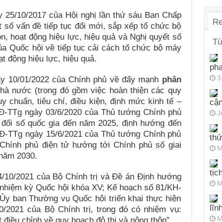
 25/10/2017 của Hội nghị lần thứ sáu Ban Chấp
Re
số vấn đề tiếp tục đổi mới, sắp xếp tổ chức bộ
ọn, hoạt động hiệu lực, hiệu quả và Nghị quyết số
Từ
uốc hội về tiếp tục cải cách tổ chức bộ máy
t động hiệu lực, hiệu quả.
ph
3
ày 10/01/2022 của Chính phủ về đẩy mạnh
phân
nhà nước (trong đó gồm việc hoàn thiện các quy
y chuẩn, tiêu chí, điều kiện, định mức kinh tế –
cận
QĐ-TTg ngày 03/6/2020 của Thủ tướng Chính phủ
J
 đổi số quốc gia đến năm 2025, định hướng đến
Đ-TTg ngày 15/6/2021 của Thủ tướng Chính phủ
thứ
 Chính phủ điện tử hướng tới Chính phủ số giai
M
 năm 2030.
tịc
4/10/2021 của Bộ Chính trị và Đề án Định hướng
M
 nhiệm kỳ Quốc hội khóa XV; Kế hoạch số 81/KH-
y ban Thường vụ Quốc hội triển khai thực hiện
lĩn
/2021 của Bộ Chính trị, trong đó có nhiệm vụ:
M
điều chỉnh về quy hoạch đô thị và nông thôn”.