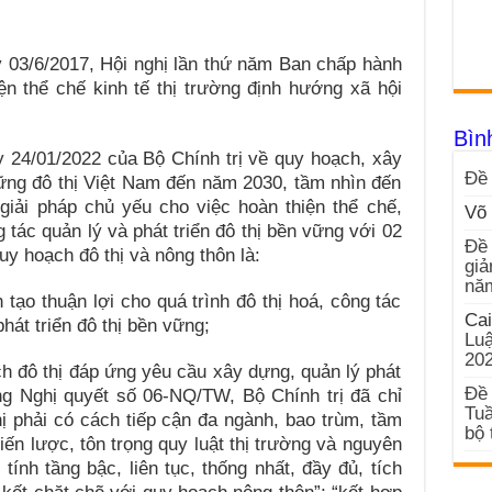
 03/6/2017, Hội nghị lần thứ năm Ban chấp hành
n thể chế kinh tế thị trường định hướng xã hội
Bìn
 24/01/2022 của Bộ Chính trị về quy hoạch, xây
Đề 
vững đô thị Việt Nam đến năm 2030, tầm nhìn đến
giải pháp chủ yếu cho việc hoàn thiện thể chế,
Võ 
 tác quản lý và phát triển đô thị bền vững với 02
Đề 
quy hoạch đô thị và nông thôn là:
giả
nă
 tạo thuận lợi cho quá trình đô thị hoá, công tác
Cai
hát triển đô thị bền vững;
Luậ
20
ch đô thị đáp ứng yêu cầu xây dựng, quản lý phát
Đề 
ung Nghị quyết số 06-NQ/TW, Bộ Chính trị đã chỉ
Tuầ
ị phải có cách tiếp cận đa ngành, bao trùm, tầm
bộ 
hiến lược, tôn trọng quy luật thị trường và nguyên
tính tầng bậc, liên tục, thống nhất, đầy đủ, tích