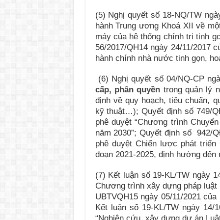
(5) Nghị quyết số 18-NQ/TW ngày
hành Trung ương Khoá XII về một 
máy của hệ thống chính trị tinh g
56/2017/QH14 ngày 24/11/2017 của Q
hành chính nhà nước tinh gọn, hoạ
(6) Nghị quyết số 04/NQ-CP ng
cấp, phân quyền
trong quản lý 
định về quy hoạch, tiêu chuẩn, qu
kỹ thuật…); Quyết định số 749/
phê duyệt “Chương trình Chuyển
năm 2030”; Quyết định số 942/Q
phê duyệt Chiến lược phát triển
đoạn 2021-2025, định hướng đến
(7) Kết luận số 19-KL/TW ngày 1
Chương trình xây dựng pháp luật
UBTVQH15 ngày 05/11/2021 của Ủ
Kết luận số 19-KL/TW ngày 14/10
“Nghiên cứu, xây dựng dự án Luật 