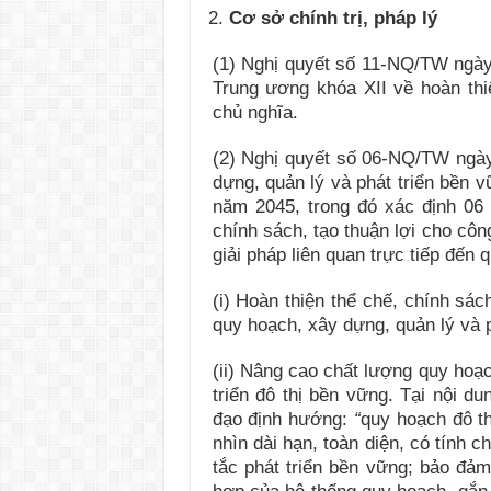
Cơ sở chính trị, pháp lý
(1) Nghị quyết số 11-NQ/TW ngày
Trung ương khóa XII về hoàn thiệ
chủ nghĩa.
(2) Nghị quyết số 06-NQ/TW ngày
dựng, quản lý và phát triển bền 
năm 2045, trong đó xác định 06 
chính sách, tạo thuận lợi cho công
giải pháp liên quan trực tiếp đến 
(i) Hoàn thiện thể chế, chính sách
quy hoạch, xây dựng, quản lý và p
(ii) Nâng cao chất lượng quy hoạ
triển đô thị bền vững. Tại nội d
đạo định hướng:
“
quy hoạch đô th
nhìn dài hạn, toàn diện, có tính c
tắc phát triển bền vững; bảo đảm 