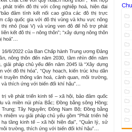
kết chặt chẽ với quy hoạch nông thôn”; “kết hợp
Chu
, phát triển đô thị với công nghiệp hoá, hiện đại
bảo đảm tính kết nối cao giữa các đô thị trực
âm cấp quốc gia với đô thị vùng và khu vực nông
ô thị nhỏ (loại V) và vùng ven đô để hỗ trợ phát
liên kết đô thị – nông thôn”; “xây dựng nông thôn
hị hoá”…
y 16/6/2022 của Ban Chấp hành Trung ương Đảng
dân, nông thôn đến năm 2030, tầm nhìn đến năm
ụ, giải pháp chủ yếu đến năm 2045 là “Xây dựng
n với đô thị hóa”, “Quy hoạch, kiến trúc khu dân
i truyền thống văn hoá, cảnh quan, môi trường,
 và thích ứng với biến đổi khí hậu”…
trị về phát triển kinh tế – xã hội, bảo đảm quốc
du và miền núi phía Bắc; Đồng bằng sông Hồng;
n Trung; Tây Nguyên; Đông Nam Bộ; Đồng bằng
h nhiệm vụ giải pháp chủ yếu gồm “Phát triển hệ
hạ tầng kinh tế – xã hội hiện đại”, “Quản lý, sử
môi trường, thích ứng với biến đổi khí hậu”…