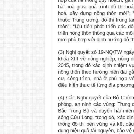
hợp của hệ thống quy hoạch, gắn 
hài hoà giữa quá trình đô thị hoá
hoá, xây dựng nông thôn mới”; “
thuộc Trung ương, đô thị trung t
thôn”; “Ưu tiên phát triển các đ
triển nông thôn thông qua các mối 
mới phù hợp với định hướng đô t
(3) Nghị quyết số 19-NQ/TW ngà
khóa XIII về nông nghiệp, nông 
2045, trong đó xác định nhiệm v
nông thôn theo hướng hiện đại gắ
cư, công trình, nhà ở phù hợp vớ
điều kiện thực tế từng địa phương
(4) Các Nghị quyết của Bộ Chính 
phòng, an ninh các vùng: Trung 
Bắc Trung Bộ và duyên hải miề
sông Cửu Long, trong đó, xác địn
thống đô thị bền vững và kết cấu 
dụng hiệu quả tài nguyên, bảo vệ 