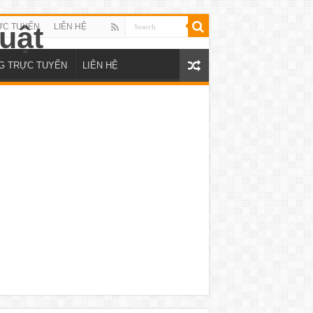
ỰC TUYẾN
LIÊN HỆ
NG TRỰC TUYẾN
LIÊN HỆ