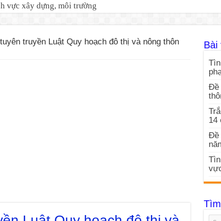
nh vực xây dựng, môi trường
uyên truyền Luật Quy hoạch đô thị và nông thôn
Bài 
Tìn
ph
Đề 
thô
Trắ
14
Đề 
nă
Tìn
vực
Tìm
yền Luật Quy hoạch đô thị và