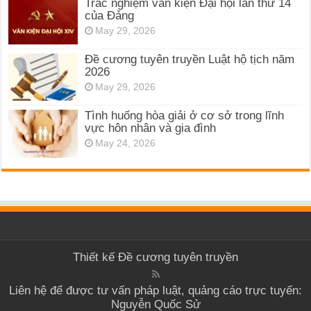
Trắc nghiệm văn kiện Đại hội lần thứ 14
của Đảng
May 29, 2026
Đề cương tuyên truyền Luật hộ tịch năm
2026
May 29, 2026
Tình huống hòa giải ở cơ sở trong lĩnh
vực hôn nhân và gia đình
May 24, 2026
Thiết kế
Đề cương tuyên truyền
Liên hệ để được tư vấn pháp luật, quảng cáo trực tuyến:
Nguyễn Quốc Sử