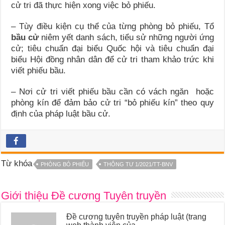
cử tri đã thực hiện xong việc bỏ phiếu.
– Tùy điều kiện cụ thể của từng phòng bỏ phiếu, Tổ
bầu cử
niêm yết danh sách, tiểu sử những người ứng
cử; tiêu chuẩn đại biểu Quốc hội và tiêu chuẩn đại
biểu Hội đồng nhân dân để cử tri tham khảo trức khi
viết phiếu bầu.
– Nơi cử tri viết phiếu bầu cần có vách ngăn hoặc
phòng kín để đảm bảo cử tri “bỏ phiếu kín” theo quy
định của pháp luật bầu cử.
Từ khóa
PHÒNG BỎ PHIẾU
THÔNG TƯ 1/2021/TT-BNV
Giới thiệu Đề cương Tuyên truyền
Đề cương tuyên truyền pháp luật (trang