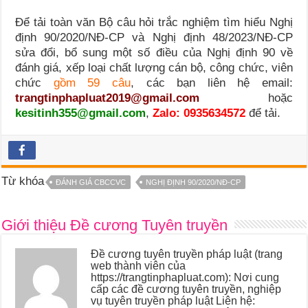
Để tải toàn văn Bộ câu hỏi trắc nghiệm tìm hiểu Nghị
định 90/2020/NĐ-CP và Nghị định 48/2023/NĐ-CP
sửa đổi, bổ sung một số điều của Nghị định 90 về
đánh giá, xếp loại chất lượng cán bộ, công chức, viên
chức
gồm 59 câu
, các bạn liên hệ email:
trangtinphapluat2019@gmail.com
hoặc
kesitinh355@gmail.com
,
Zalo: 0935634572
để tải.
Từ khóa
ĐÁNH GIÁ CBCCVC
NGHỊ ĐỊNH 90/2020/NĐ-CP
Giới thiệu Đề cương Tuyên truyền
Đề cương tuyên truyền pháp luật (trang
web thành viên của
https://trangtinphapluat.com): Nơi cung
cấp các đề cương tuyên truyền, nghiệp
vụ tuyên truyền pháp luật Liên hệ: