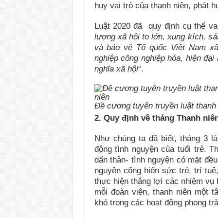
huy vai trò của thanh niên, phát 
Luật 2020 đã quy định cụ thể vai
lượng xã hội to lớn, xung kích, s
và bảo vệ Tổ quốc Việt Nam xã 
nghiệp công nghiệp hóa, hiện đại
nghĩa xã hội
“.
Đề cương tuyên truyền luật thanh
2. Quy định về tháng Thanh niê
Như chúng ta đã biết, tháng 3 là
động tình nguyện của tuổi trẻ. T
dấn thân- tình nguyện có mặt đều
nguyện cống hiến sức trẻ, trí tu
thực hiện thắng lợi các nhiệm vụ 
mỗi đoàn viên, thanh niên một t
khó trong các hoạt động phong trào