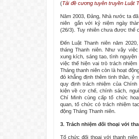
(
Tải đề cương tuyên truyền Luật T
Năm 2003, Đảng, Nhà nước ta đã 
niên gắn với kỷ niệm ngày thà
(26/3). Tuy nhiên chưa được thể 
Đến Luật Thanh niên năm 2020,
tháng Thanh niên. Như vậy việc
xung kích, sáng tạo, tình nguyện 
việc thể hiện vai trò trách nhiệ
Tháng thanh niên còn là hoạt độn
đó khẳng định thêm tinh thần, ý 
quy định trách nhiệm của Chính
kiện về cơ chế, chính sách, ng
Chí Minh cùng cấp tổ chức hoạ
quan, tổ chức có trách nhiệm tạo
động Tháng Thanh niên.
3. Trách nhiệm đối thoại với th
Tổ chức đối thoại với thanh niên