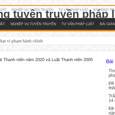
LUẬT
NGHIỆP VỤ TUYÊN TRUYỀN
TƯ VẤN PHÁP LUẬT
BÀI GIẢNG TR
UẬT
NGHIỆP VỤ TUYÊN TRUYỀN
TƯ VẤN PHÁP LUẬT
BÀI GIẢ
iếp cận thông tin 2026
t Thanh niên năm 2020 và Luật Thanh niên 2005
Bài 
Tìn
ph
Đề 
thô
Trắ
14
Đề 
nă