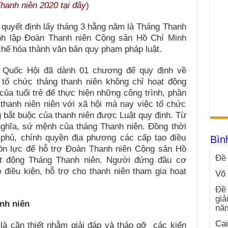
hanh niên 2020 tại đây
)
quyết định lấy tháng 3 hằng năm là Tháng Thanh
nh lập Đoàn Thanh niên Cộng sản Hồ Chí Minh
chế hóa thành văn bản quy phạm pháp luật.
 Quốc Hội đã dành 01 chương để quy định về
 tổ chức tháng thanh niên không chỉ hoạt động
của tuổi trẻ để thực hiện những công trình, phần
m thanh niên niên với xã hội mà nay việc tổ chức
g bắt buộc của thanh niên được Luật quy định. Từ
nghĩa, sứ mệnh của tháng Thanh niên. Đồng thời
 phủ, chính quyền địa phương các cấp tạo điều
Bìn
uồn lực để hỗ trợ Đoàn Thanh niên Cộng sản Hồ
Đề 
t động Tháng Thanh niên. Người đứng đầu cơ
 điều kiện, hỗ trợ cho thanh niên tham gia hoạt
Võ 
Đề 
giả
anh niên
nă
Cai
 là cần thiết nhằm giải đáp và tháo gỡ các kiến