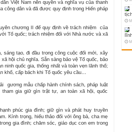
 dân Việt Nam nên quyền và nghĩa vụ của thanh
ủa công dân và đã được quy định trong Hiến pháp
tịc
M
uyên chương II để quy định về trách nhiệm của
 với Tổ quốc; trách nhiệm đối với Nhà nước và xã
lĩn
M
, sáng tạo, đi đầu trong công cuộc đổi mới, xây
xã hội chủ nghĩa. Sẵn sàng bảo vệ Tổ quốc, bảo
n ninh quốc gia, thống nhất và toàn vẹn lãnh thổ;
an khổ, cấp bách khi Tổ quốc yêu cầu…
hải gương mẫu chấp hành chính sách, pháp luật
tham gia giữ gìn trật tự, an toàn xã hội, quốc
hạnh phúc gia đình; giữ gìn và phát huy truyền
am. Kính trọng, hiếu thảo đối với ông bà, cha mẹ
 trong gia đình; chăm sóc, giáo dục con em trong