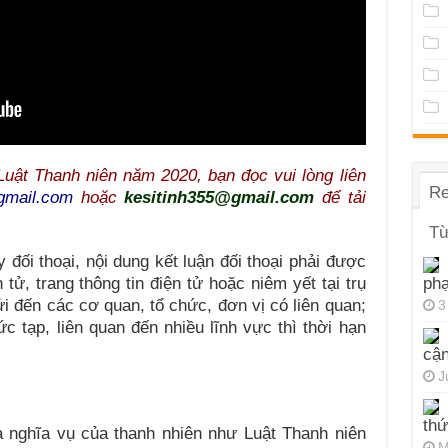
Luật Thanh niên năm 2020, bạn đọc vui lòng liên
Re
gmail.com
hoặc
kesitinh355@gmail.com
để tải
Từ
 đối thoại, nội dung kết luận đối thoại phải được
 tử, trang thông tin điện tử hoặc niêm yết tại trụ
ph
i đến các cơ quan, tổ chức, đơn vị có liên quan;
3
c tạp, liên quan đến nhiều lĩnh vực thì thời hạn
cận
J
thứ
 nghĩa vụ của thanh nhiên như Luật Thanh niên
M