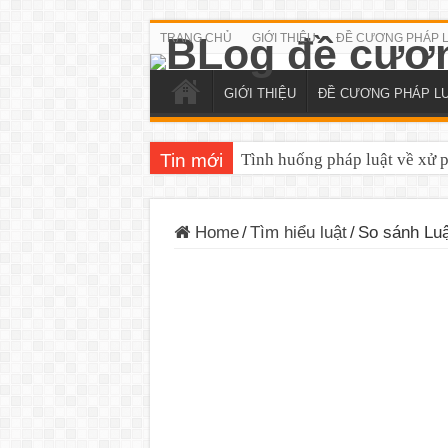
TRANG CHỦ
GIỚI THIỆU
ĐỀ CƯƠNG PHÁP 
GIỚI THIỆU
ĐỀ CƯƠNG PHÁP L
Tin mới
Đề cương tuyên truyền Luật T
Home
/
Tìm hiểu luật
/
So sánh Luậ