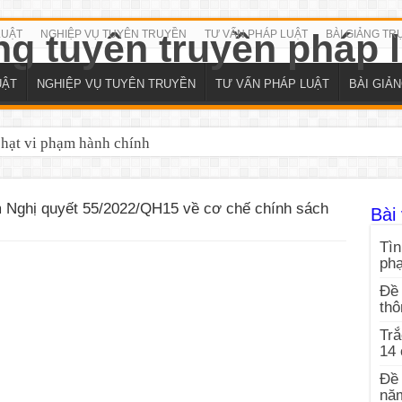
LUẬT
NGHIỆP VỤ TUYÊN TRUYỀN
TƯ VẤN PHÁP LUẬT
BÀI GIẢNG TR
UẬT
NGHIỆP VỤ TUYÊN TRUYỀN
TƯ VẤN PHÁP LUẬT
BÀI GIẢ
phạt vi phạm hành chính
 Nghị quyết 55/2022/QH15 về cơ chế chính sách
Bài 
Tìn
ph
Đề 
thô
Trắ
14
Đề 
nă