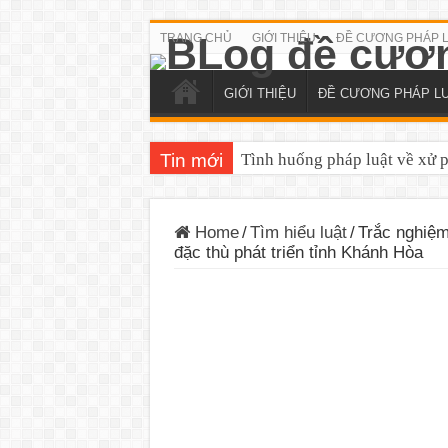
TRANG CHỦ
GIỚI THIỆU
ĐỀ CƯƠNG PHÁP 
GIỚI THIỆU
ĐỀ CƯƠNG PHÁP L
Tin mới
Tình huống pháp luật về xử 
Home
/
Tìm hiểu luật
/
Trắc nghiệm
đặc thù phát triển tỉnh Khánh Hòa