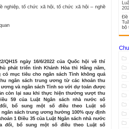
Luậ
hề nghiệp, tổ chức xã hội, tổ chức xã hội – nghề
20
Đề 
Tuầ
 quan
bộ 
Chu
22/QH15 ngày 16/6/2022 của Quốc hội về thí
hù phát triển tỉnh Khánh Hòa thì Hằng năm,
 có mục tiêu cho ngân sách Tỉnh không quá
thu ngân sách trung ương từ các khoản thu
g ương và ngân sách Tỉnh so với dự toán được
n còn lại sau khi thực hiện thưởng vượt thu
Điều 59 của Luật Ngân sách nhà nước số
đổi, bổ sung một số điều theo Luật số
u ngân sách trung ương hưởng 100% quy định
 q khoản 1 Điều 35 của Luật Ngân sách nhà nước
a đổi, bổ sung một số điều theo Luật số