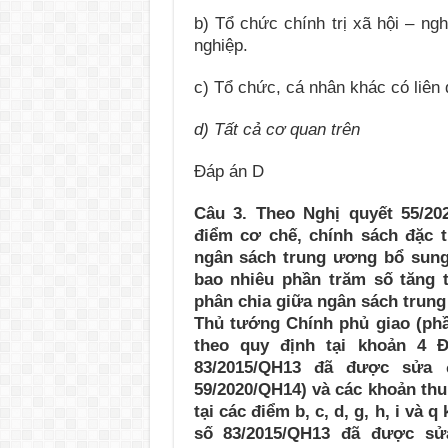
b) Tổ chức chính trị xã hội – ng
nghiệp.
c) Tổ chức, cá nhân khác có liên
d) Tất cả cơ quan trên
Đáp án D
Câu 3. Theo Nghị quyết 55/20
điểm cơ chế, chính sách đặc t
ngân sách trung ương bổ sung
bao nhiêu phần trăm số tăng 
phân chia giữa ngân sách trun
Thủ tướng Chính phủ giao (phầ
theo quy định tại khoản 4 
83/2015/QH13 đã được sửa 
59/2020/QH14) và các khoản th
tại các điểm b, c, d, g, h, i và
số 83/2015/QH13 đã được sử