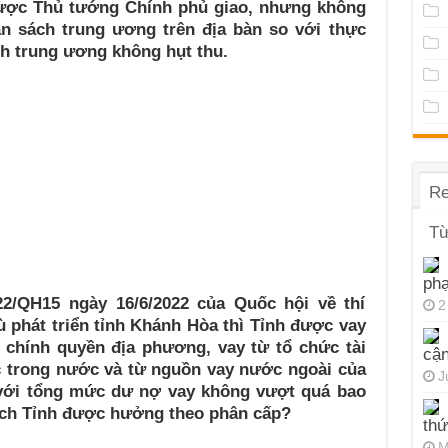
được Thủ tướng Chính phủ giao, nhưng không
n sách trung ương trên địa bàn so với thực
ch trung ương không hụt thu.
Re
Từ
ph
22/QH15 ngày 16/6/2022 của Quốc hội về thí
2
ù phát triển tỉnh Khánh Hòa thì Tỉnh được vay
u chính quyền địa phương, vay từ tổ chức tài
cận
c trong nước và từ nguồn vay nước ngoài của
J
 với tổng mức dư nợ vay không vượt quá bao
ách Tỉnh được hưởng theo phân cấp?
thứ
M