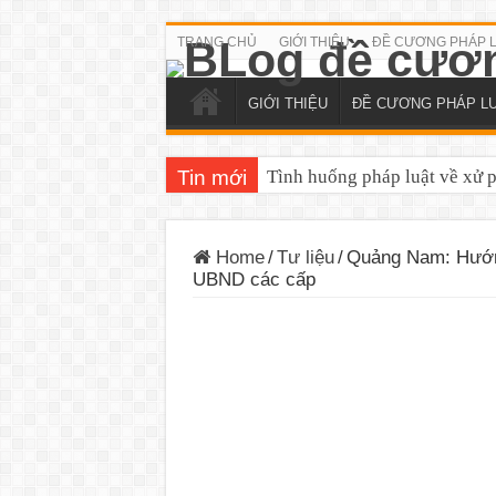
TRANG CHỦ
GIỚI THIỆU
ĐỀ CƯƠNG PHÁP 
GIỚI THIỆU
ĐỀ CƯƠNG PHÁP L
Tin mới
Tình huống pháp luật về xử 
Home
/
Tư liệu
/
Quảng Nam: Hướng
UBND các cấp