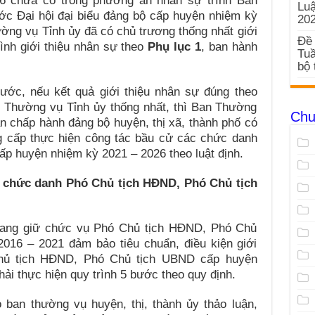
6 chưa có trong phương án nhân sự trình Ban
Luậ
ớc Đại hội đại biểu đảng bộ cấp huyện nhiệm kỳ
20
ường vụ Tỉnh ủy đã có chủ trương thống nhất giới
Đề 
rình giới thiệu nhân sự theo
Phụ
lục 1
, ban hành
Tuầ
bộ 
bước, nếu kết quả giới thiệu nhân sự đúng theo
Thường vụ Tỉnh ủy thống nhất, thì Ban Thường
Chu
an chấp hành đảng bộ huyện, thị xã, thành phố có
g cấp thực hiện công tác bầu cử các chức danh
p huyện nhiệm kỳ 2021 – 2026 theo luật định.
ử chức danh Phó Chủ tịch HĐND, Phó Chủ tịch
ang giữ chức vụ Phó Chủ tịch HĐND, Phó Chủ
016 – 2021 đảm bảo tiêu chuẩn, điều kiện giới
hủ tịch HĐND, Phó Chủ tịch UBND cấp huyện
ải thực hiện quy trình 5 bước theo quy định.
ban thường vụ huyện, thị, thành ủy thảo luận,