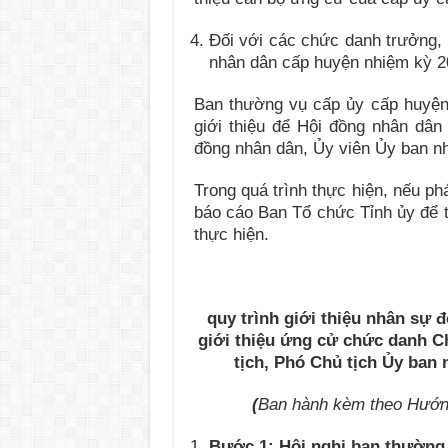
Đối với các chức danh trưởng,
nhân dân cấp huyện nhiệm kỳ 2
Ban thường vụ cấp ủy cấp huyện
giới thiệu để Hội đồng nhân dâ
đồng nhân dân, Ủy viên Ủy ban nh
Trong quá trình thực hiện, nếu ph
báo cáo Ban Tổ chức Tỉnh ủy để t
thực hiện.
quy trình giới thiệu nhân sự 
giới thiệu ứng cử chức danh C
tịch, Phó Chủ tịch Ủy ban
(
Ban hành kèm theo Hướn
Bước 1: Hội nghị ban thường 