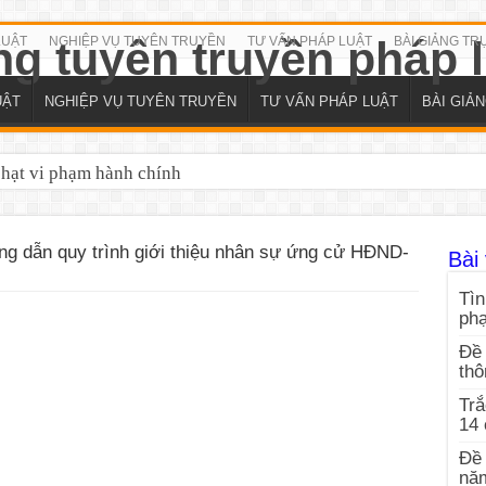
LUẬT
NGHIỆP VỤ TUYÊN TRUYỀN
TƯ VẤN PHÁP LUẬT
BÀI GIẢNG TR
UẬT
NGHIỆP VỤ TUYÊN TRUYỀN
TƯ VẤN PHÁP LUẬT
BÀI GIẢ
phạt vi phạm hành chính
 dẫn quy trình giới thiệu nhân sự ứng cử HĐND-
Bài 
Tìn
ph
Đề 
thô
Trắ
14
Đề 
nă