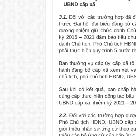
UBND cấp xã
3.1.
Đối với các trường hợp đã đ
trước Đại hội đại biểu đảng bộ 
đương nhiệm giữ chức danh Chủ
kỳ 2016 – 2021 đảm bảo tiêu chuẩ
danh Chủ tịch, Phó Chủ tịch HĐN
phải thực hiện quy trình 5 bước t
Ban thường vụ cấp ủy cấp xã tổ 
hành đảng bộ cấp xã xem xét và 
chủ tịch, phó chủ tịch HĐND, UB
Sau khi có kết quả, ban chấp h
cùng cấp thực hiện công tác bầu
UBND cấp xã nhiệm kỳ 2021 – 2026
3.2.
Đối với các trường hợp được
Phó Chủ tịch HĐND, UBND cấp xã
giới thiệu nhân sự ứng cử theo qu
thiệu cán bộ ứng cử của cấp ủy c