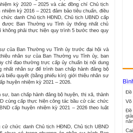
nhiệm kỳ 2020 – 2025 và các đồng chí Chủ tịch
nhiệm kỳ 2016 – 2021 đảm bảo tiêu chuẩn, điều
 cử chức danh Chủ tịch HĐND, Chủ tịch UBND cấp
 được Ban Thường vụ Tỉnh ủy thống nhất chủ
thì không phải thực hiện quy trình 5 bước theo quy
sự của Ban Thường vụ Tỉnh ủy trước đại hội và
 thiệu nhân sự của Ban Thường vụ Tỉnh ủy, ban
ủy chỉ đạo thường trực cấp ủy chuẩn bị nội dung
g nhất nhân sự để trình ban chấp hành đảng bộ
và biểu quyết (bằng phiếu kín) giới thiệu nhân sự
Bìn
ấp huyện nhiệm kỳ 2021 – 2026.
Đề 
n sự, ban chấp hành đảng bộ huyện, thị xã, thành
ND cùng cấp thực hiện công tác bầu cử các chức
Võ 
BND cấp huyện nhiệm kỳ 2021 – 2026 theo luật
Đề 
giả
nă
g cử chức danh Chủ tịch HĐND, Chủ tịch UBND
Cai