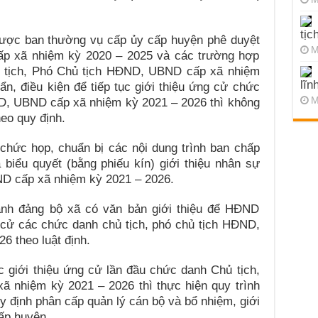
tịc
ược ban thường vụ cấp ủy cấp huyện phê duyệt
M
cấp xã nhiệm kỳ 2020 – 2025 và các trường hợp
 tịch, Phó Chủ tịch HĐND, UBND cấp xã nhiệm
lĩn
n, điều kiện để tiếp tục giới thiệu ứng cử chức
M
D, UBND cấp xã nhiệm kỳ 2021 – 2026 thì không
heo quy định.
chức họp, chuẩn bị các nội dung trình ban chấp
biểu quyết (bằng phiếu kín) giới thiệu nhân sự
ND cấp xã nhiệm kỳ 2021 – 2026.
ành đảng bộ xã có văn bản giới thiệu để HĐND
 cử các chức danh chủ tịch, phó chủ tịch HĐND,
 theo luật định.
 giới thiệu ứng cử lần đầu chức danh Chủ tịch,
 nhiệm kỳ 2021 – 2026 thì thực hiện quy trình
y định phân cấp quản lý cán bộ và bổ nhiệm, giới
ấp huyện.