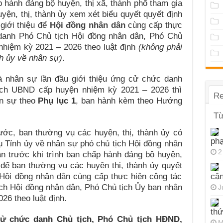
p hành đảng bộ huyện, thị xã, thành phố tham gia
yện, thị, thành ủy xem xét biểu quyết quyết định
giới thiệu để
Hội đồng nhân dân
cùng cấp thực
danh Phó Chủ tịch Hội đồng nhân dân, Phó Chủ
nhiệm kỳ 2021 – 2026 theo luật định
(không phải
h ủy về nhân sự)
.
 nhân sự lần đầu giới thiệu ứng cử chức danh
ch UBND cấp huyện nhiệm kỳ 2021 – 2026 thì
Re
ân sự theo
Phụ
lục 1
, ban hành kèm theo Hướng
Từ
ước, ban thường vụ các huyện, thị, thành ủy có
ph
 Tỉnh ủy về nhân sự phó chủ tịch Hội đồng nhân
2
n trước khi trình ban chấp hành đảng bộ huyện,
n để ban thường vụ các huyện thị, thành ủy quyết
 Hội đồng nhân dân cùng cấp thực hiện công tác
cận
ch Hội đồng nhân dân, Phó Chủ tịch Ủy ban nhân
J
26 theo luật định.
thứ
cử chức danh Chủ tịch, Phó Chủ tịch HĐND,
M