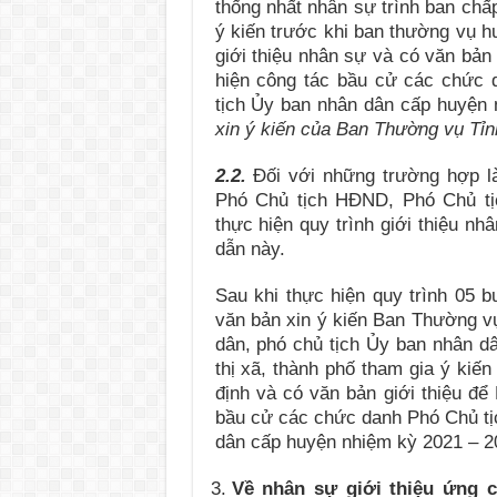
thống nhất nhân sự trình ban chấ
ý kiến trước khi ban thường vụ hu
giới thiệu nhân sự và có văn bản 
hiện công tác bầu cử các chức 
tịch Ủy ban nhân dân cấp huyện 
xin ý kiến của Ban Thường vụ Tỉn
2.2.
Đối với những trường hợp là
Phó Chủ tịch HĐND, Phó Chủ tị
thực hiện quy trình giới thiệu nh
dẫn này.
Sau khi thực hiện quy trình 05 b
văn bản xin ý kiến Ban Thường vụ
dân, phó chủ tịch Ủy ban nhân dâ
thị xã, thành phố tham gia ý kiế
định và có văn bản giới thiệu để
bầu cử các chức danh Phó Chủ tị
dân cấp huyện nhiệm kỳ 2021 – 20
Về nhân sự giới thiệu ứng 