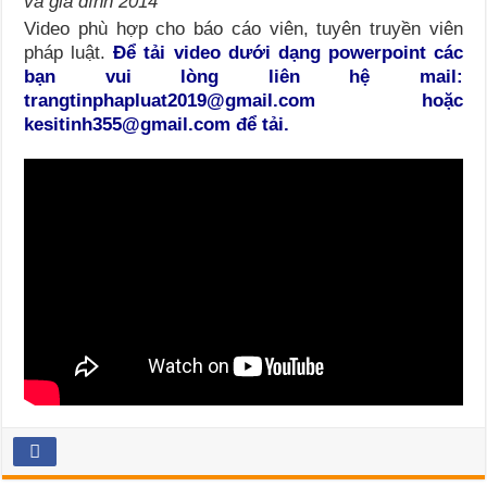
và gia đình 2014
Video phù hợp cho báo cáo viên, tuyên truyền viên
pháp luật.
Để tải video dưới dạng powerpoint các
bạn vui lòng liên hệ mail:
trangtinphapluat2019@gmail.com hoặc
kesitinh355@gmail.com để tải.