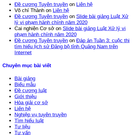
Đề cương Tuyên truyền
on
Liên hệ
Võ chí Thành
on
Liên hệ
Đề cương Tuyên truyền
on
Slide bài giảng Luật Xử
lý vi phạm hành chính năm 2020
Cai nghiện Cơ sở
on
Slide bài giảng Luật Xử lý vi
phạm hành chính năm 2020
Đề cương Tuyên truyền
on
Đáp án Tuần 3: cuộc thi
tìm hiểu lịch sử Đảng bộ tỉnh Quảng Nam trên
Internet
Chuyên mục bài viết
Bài giảng
Biểu mẫu
Đề cương luật
Giới thiệu
Hòa giải cơ sở
Liên hệ
Nghiệp vụ tuyên truyền
Tìm hiểu luật
Tư liệu
Tư vấn