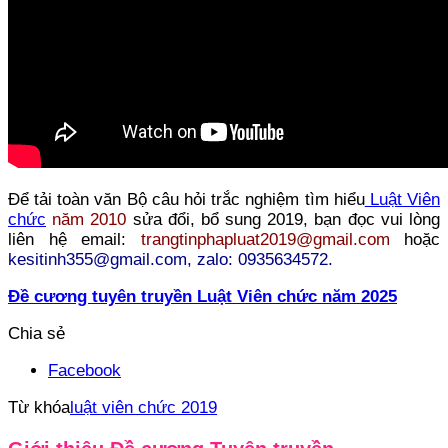
Để tải toàn văn Bộ câu hỏi trắc nghiệm tìm hiểu
Luật Viên
chức
năm 2010
sửa đổi, bổ sung 2019, bạn đọc vui lòng
liên hệ email:
trangtinphapluat2019@gmail.com
hoặc
kesitinh355@gmail.com, zalo: 0935634572.
Đề cương tuyên truyền Luật Viên chức năm 2025
Chia sẻ
Facebook
Từ khóa
luật viên chức 2019