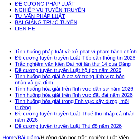
ĐỀ CƯƠNG PHÁP LUẬT
NGHIỆP VỤ TUYÊN TRUYỀN
TƯ VẤN PHÁP LUẬT
BÀI GIẢNG TRỰC TUYẾN
LIÊN HỆ
Tin mới
Tình huống pháp luật về xử phạt vi phạm hành chính
Đề cương tuyên truyền Luật Tiếp cận thông tin 2026
Trắc nghiệm văn kiện Đại hội lần thứ 14 của Đảng
Đề cương tuyên truyền Luật hộ tịch năm 2026
Tình huống hòa giải ở cơ sở trong lĩnh vực hôn
nhân và gia đình
Tình huống hòa giải trên lĩnh vực dân sự năm 2026
Tình huống hòa giải trên lĩnh vực đất đai năm 2026
Tình huống hòa giải trong lĩnh vực xây dựng, môi
trường
Đề cương tuyên truyền Luật Thuế thu nhập cá nhân
năm 2026
Đề cương tuyên truyền Luật Thủ đô năm 2026
Home
/
Bài giảng
/
Hướng dẫn học trắc nghiệm Luật Viên