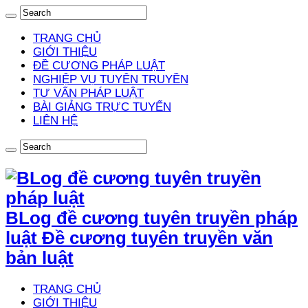
TRANG CHỦ
GIỚI THIỆU
ĐỀ CƯƠNG PHÁP LUẬT
NGHIỆP VỤ TUYÊN TRUYỀN
TƯ VẤN PHÁP LUẬT
BÀI GIẢNG TRỰC TUYẾN
LIÊN HỆ
BLog đề cương tuyên truyền pháp
luật Đề cương tuyên truyền văn
bản luật
TRANG CHỦ
GIỚI THIỆU