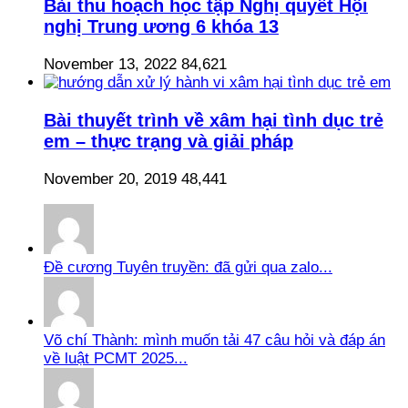
Bài thu hoạch học tập Nghị quyết Hội
nghị Trung ương 6 khóa 13
November 13, 2022
84,621
Bài thuyết trình về xâm hại tình dục trẻ
em – thực trạng và giải pháp
November 20, 2019
48,441
Đề cương Tuyên truyền: đã gửi qua zalo...
Võ chí Thành: mình muốn tải 47 câu hỏi và đáp án
về luật PCMT 2025...