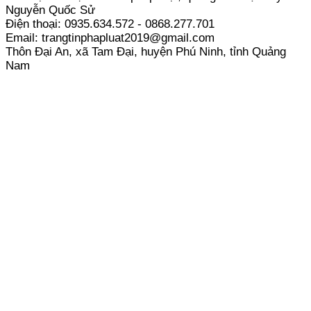
Nguyễn Quốc Sử
Điện thoại: 0935.634.572 - 0868.277.701
Email: trangtinphapluat2019@gmail.com
Thôn Đại An, xã Tam Đại, huyện Phú Ninh, tỉnh Quảng
Nam
Kết nối với Decuongtuyentruyen.com (thành viên
trangtinphapluat.com) qua
FACEBOOK
-
YOUTUBE