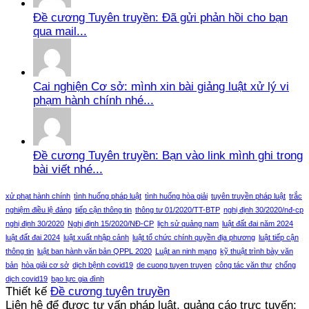
Đề cương Tuyên truyền: Đã gửi phản hồi cho bạn
qua mail...
Cai nghiện Cơ sở: mình xin bài giảng luật xử lý vi
phạm hành chính nhé...
Đề cương Tuyên truyền: Bạn vào link mình ghi trong
bài viết nhé...
xử phạt hành chính
tình huống pháp luật
tình huống hòa giải
tuyên truyền pháp luật
trắc
nghiệm điều lệ đảng
tiếp cận thông tin
thông tư 01/2020/TT-BTP
nghị định 30/2020/nđ-cp
nghị định 30/2020
Nghị định 15/2020/NĐ-CP
lịch sử quảng nam
luật đất đai năm 2024
luật đất đai 2024
luật xuất nhập cảnh
luật tổ chức chính quyền địa phương
luật tiếp cận
thông tin
luật ban hành văn bản QPPL 2020
Luật an ninh mạng
kỹ thuật trình bày văn
bản
hòa giải cơ sở
dịch bệnh covid19
de cuong tuyen truyen
công tác văn thư
chống
dịch covid19
bạo lực gia đình
Thiết kế
Đề cương tuyên truyền
Liên hệ để được tư vấn pháp luật, quảng cáo trực tuyến: