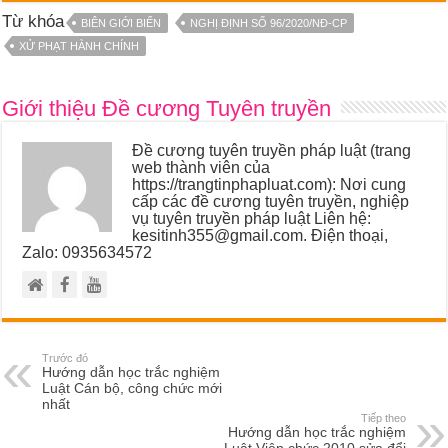
Từ khóa
BIÊN GIỚI BIỂN
NGHỊ ĐỊNH SỐ 96/2020/NĐ-CP
XỬ PHẠT HÀNH CHÍNH
Giới thiệu Đề cương Tuyên truyền
Đề cương tuyên truyền pháp luật (trang
web thành viên của
https://trangtinphapluat.com): Nơi cung
cấp các đề cương tuyên truyền, nghiệp
vụ tuyên truyền pháp luật Liên hệ:
kesitinh355@gmail.com. Điện thoại,
Zalo: 0935634572
Trước đó
Hướng dẫn học trắc nghiệm
Luật Cán bộ, công chức mới
nhất
Tiếp theo
Hướng dẫn học trắc nghiệm
Luật Viên chức 2010 sửa đổi