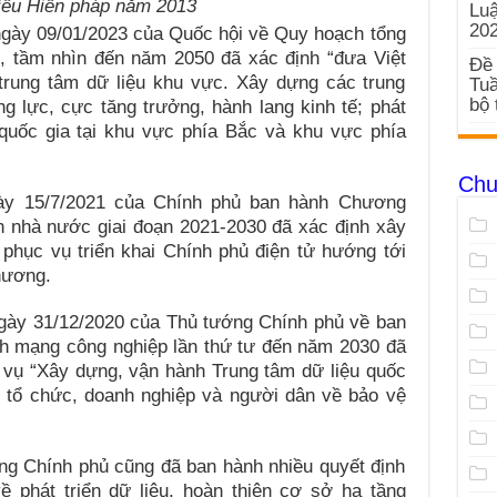
iểu Hiến pháp năm 2013
Luậ
20
ngày 09/01/2023 của Quốc hội về Quy hoạch tổng
0, tầm nhìn đến năm 2050 đã xác định “đưa Việt
Đề 
trung tâm dữ liệu khu vực. Xây dựng các trung
Tuầ
bộ 
g lực, cực tăng trưởng, hành lang kinh tế; phát
 quốc gia tại khu vực phía Bắc và khu vực phía
Chu
y 15/7/2021 của Chính phủ ban hành Chương
nh nhà nước giai đoạn 2021-2030 đã xác định xây
u phục vụ triển khai Chính phủ điện tử hướng tới
hương.
gày 31/12/2020 của Thủ tướng Chính phủ về ban
h mạng công nghiệp lần thứ tư đến năm 2030 đã
 vụ “Xây dựng, vận hành Trung tâm dữ liệu quốc
 tổ chức, doanh nghiệp và người dân về bảo vệ
ng Chính phủ cũng đã ban hành nhiều quyết định
ề phát triển dữ liệu, hoàn thiện cơ sở hạ tầng