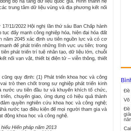
 đồng bộ hạ tầng dữ liệu quốc gia. Hình thành hệ
 các trung tâm dữ liệu vùng và địa phương kết nối
 17/11/2022 Hội nghị lần thứ sáu Ban Chấp hành
p tục đẩy mạnh công nghiệp hóa, hiện đại hóa đất
 năm 2045 xác định ưu tiên nguồn lực và có cơ
mạnh để phát triển những lĩnh vực ưu tiên; trong
iên phát triển trí tuệ nhân tạo, dữ liệu lớn, chuỗi
ết nối vạn vật, thiết bị điện tử – viễn thông, thiết
3
cũng quy định: (1) Phát triển khoa học và công
Bìn
ai trò then chốt trong sự nghiệp phát triển kinh
à nước ưu tiên đầu tư và khuyến khích tổ chức,
Đề 
triển, chuyển giao, ứng dụng có hiệu quả thành
Võ 
 đảm quyền nghiên cứu khoa học và công nghệ;
Đề 
 Nhà nước tạo điều kiện để mọi người tham gia và
giả
ạt động khoa học và công nghệ.
nă
Cai