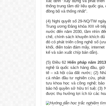
xác định “Xây dựng và phát triển
thống trung tâm dữ liệu quốc gia,
đồng bộ và thống nhất”.
(4) Nghị quyết số 29-NQ/TW ngày
Trung ương Đảng khóa XIII về tiế
nước đến năm 2030, tầm nhìn đến
chế, chính sách khuyến khích đủ 
đó có phát triển công nghệ số (ưu t
khối, điện toán đám mây, internet k
kế và sản xuất chíp bán dẫn).
(5) Điều 62
Hiến pháp năm 201
nghệ là quốc sách hàng đầu, giữ v
tế – xã hội của đất nước; (2) Nh
cá nhân đầu tư nghiên cứu, phát 
tựu khoa học và công nghệ; bảo
bảo hộ quyền sở hữu trí tuệ; (3)
được thụ hưởng lợi ích từ các ho