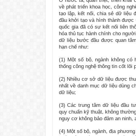
Ở nước ta, quán triệt, triển kha
về phát triển khoa học, công ngh
tạo lập, kết nối, chia sẻ dữ liệ
đầu khởi tạo và hình thành được 
quốc gia đã có sự kết nối liên th
hóa thủ tục hành chính cho người
dữ liệu bước đầu được quan tâm 
hạn chế như:
(1) Một số bộ, ngành không có 
thống công nghệ thông tin cốt lõi
(2) Nhiều cơ sở dữ liệu được thu
nhất về danh mục dữ liệu dùng ch
dữ liệu;
(3) Các trung tâm dữ liệu đầu tư
quy chuẩn kỹ thuật, không thường
nguy cơ không bảo đảm an ninh, a
(4) Một số bộ, ngành, địa phương 