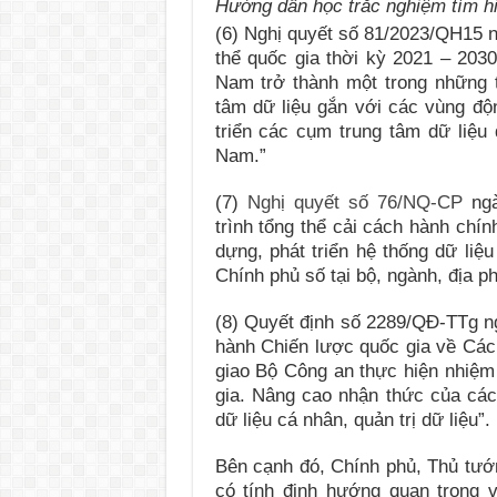
Hướng dẫn học trắc nghiệm tìm h
(6) Nghị quyết số 81/2023/QH15 
thể quốc gia thời kỳ 2021 – 203
Nam trở thành một trong những 
tâm dữ liệu gắn với các vùng độn
triển các cụm trung tâm dữ liệu
Nam.”
(7)
Nghị quyết số 76/NQ-CP
ngà
trình tổng thể cải cách hành chí
dựng, phát triển hệ thống dữ liệ
Chính phủ số tại bộ, ngành, địa p
(8) Quyết định số 2289/QĐ-TTg n
hành Chiến lược quốc gia về Các
giao Bộ Công an thực hiện nhiệm
gia. Nâng cao nhận thức của các
dữ liệu cá nhân, quản trị dữ liệu”.
Bên cạnh đó, Chính phủ, Thủ tướ
có tính định hướng quan trọng v