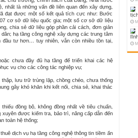
i các chủ trương, chính sách của Đảng, Nhà nước
ệ, nhất là những vấn đề liên quan đến xây dựng,
u đã đạt được một số kết quả tích cực như: Bước
tịc
07 cơ sở dữ liệu quốc gia; một số cơ sở dữ liệu
M
ông, chia sẻ dữ liệu góp phần cải cách, đơn giản
 dân; hạ tầng công nghệ xây dựng các trung tâm
lĩn
đầu tư hơn… tuy nhiên, vẫn còn nhiều tồn tại,
M
hoặc chưa đầy đủ hạ tầng để triển khai các hệ
 phục vụ cho các công tác nghiệp vụ;
 thập, lưu trữ trùng lặp, chồng chéo, chưa thống
ung gây khó khăn khi kết nối, chia sẻ, khai thác
 thiếu đồng bộ, không đồng nhất về tiêu chuẩn,
 xuyên được kiểm tra, bảo trì, nâng cấp dẫn đến
n toàn hệ thống;
thuê dịch vụ hạ tầng công nghệ thông tin tiềm ẩn