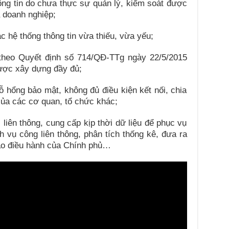
hông tin do chưa thực sự quản lý, kiểm soát được
a doanh nghiệp;
ác hệ thống thông tin vừa thiếu, vừa yếu;
 theo Quyết định số 714/QĐ-TTg ngày 22/5/2015
ược xây dựng đầy đủ;
lỗ hổng bảo mật, không đủ điều kiện kết nối, chia
 của các cơ quan, tổ chức khác;
 liên thông, cung cấp kịp thời dữ liệu để phục vụ
ch vụ công liên thông, phân tích thống kê, đưa ra
 đạo điều hành của Chính phủ…