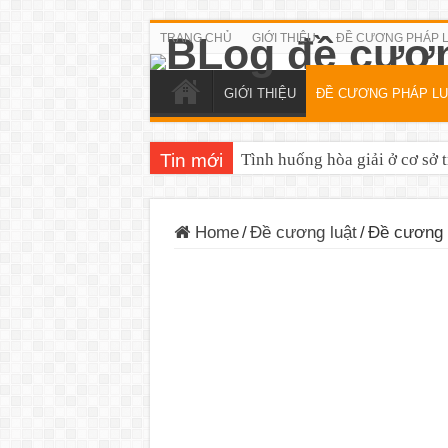
TRANG CHỦ
GIỚI THIỆU
ĐỀ CƯƠNG PHÁP 
GIỚI THIỆU
ĐỀ CƯƠNG PHÁP LU
Tin mới
Tình huống hòa giải ở cơ sở 
Tình huống hòa giải trên lĩn
Home
/
Đề cương luật
/
Đề cương 