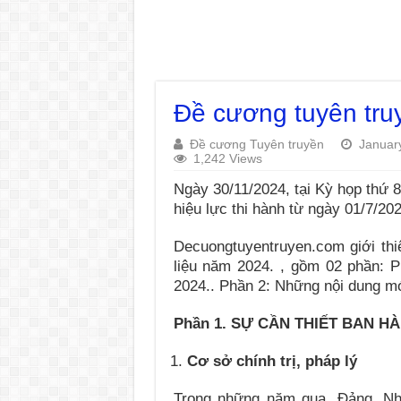
Đề cương tuyên tru
Đề cương Tuyên truyền
Januar
1,242 Views
Ngày 30/11/2024, tại Kỳ họp thứ 
hiệu lực thi hành từ ngày 01/7/202
Decuongtuyentruyen.com giới th
liệu năm 2024. , gồm 02 phần: P
2024.. Phần 2: Những nội dung mớ
Phần 1. SỰ CẦN THIẾT BAN H
Cơ sở chính trị, pháp lý
Trong những năm qua, Đảng, Nh