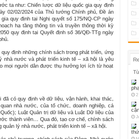
ước ta như: Chiến lược dữ liệu quốc gia quy định
gày 02/02/2024 của Thủ tướng Chính phủ, Đề án
 gia quy định tại Nghị quyết số 175/NQ-CP ngày
oạch hạ tầng thông tin và truyền thông thời kỳ
050 quy định tại Quyết định số 36/QĐ-TTg ngày
phủ.
, quy định những chính sách trong phát triển, ứng
ý nhà nước và phát triển kinh tế – xã hội là yêu
Re
cho mọi người dân được thụ hưởng lợi ích từ hoạt
Từ
ph
2
i đã có quy định về dữ liệu, vận hành, khai thác,
 quan nhà nước, của tổ chức, doanh nghiệp, cá
cận
Quốc); Luật Quản trị dữ liệu và Luật Dữ liệu của
J
ớc thành viên… Qua đó, tạo cơ chế, chính sách
 quản lý nhà nước, phát triển kinh tế – xã hội.
thứ
M