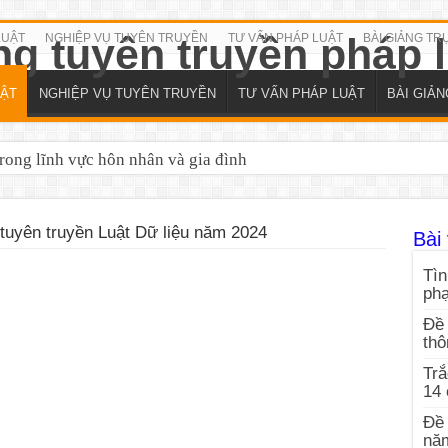
LUẬT
NGHIỆP VỤ TUYÊN TRUYỀN
TƯ VẤN PHÁP LUẬT
BÀI GIẢNG TR
ẬT
NGHIỆP VỤ TUYÊN TRUYỀN
TƯ VẤN PHÁP LUẬT
BÀI GIẢ
trong lĩnh vực hôn nhân và gia đình
h vực dân sự năm 2026
tuyên truyền Luật Dữ liệu năm 2024
Bài 
Tìn
ph
Đề 
thô
Trắ
14
Đề 
nă