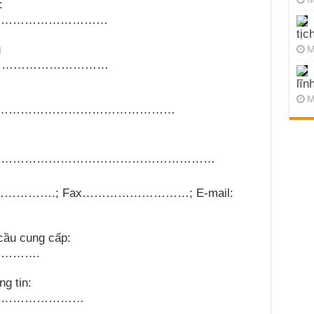
:
…………………………
tịc
g
M
…………………………
lĩn
M
………………………………………
…………………………………………………
………….
; Fax
………………………;
E-mail:
 cầu cung cấp:
……….
g tin:
……………………