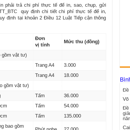
 phải trả chi phí thực tế để in, sao, chụp, gửi
18/TT_BTC
quy định chi tiết chi phí thực tế để in,
quy định tại khoản 2 Điều 12 Luật Tiếp cận thông
Đ
ơ
n
M
ứ
c thu (đồng)
v
ị
tính
o gồm vật tư)
Trang A4
3.000
Trang A4
18.000
Bìn
ao gồm vật tư)
Đề 
g
Tấm
36.000
Võ 
0cm
Tấm
54.000
Đề 
giả
0cm
Tấm
135.000
nă
ông bao gồm
Cai
Phút nghe
27.000