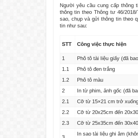
Người yêu cầu cung cấp thông tin
thông tin theo Thông tư 46/20
sao, chụp và gửi thông tin theo 
tin như sau:
STT
Công việc thực hiện
1
Phô tô tài liệu giấy (đã ba
1.1
Phô tô đen trắng
1.2
Phô tô màu
2
In từ phim, ảnh gốc (đã b
2.1
Cỡ từ 15×21 cm trở xuốn
2.2
Cỡ từ 20x25cm đến 20x3
2.3
Cỡ từ 25x35cm đến 30x4
In sao tài liệu ghi âm (kh
3