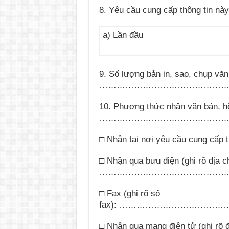
8. Yêu cầu cung cấp thông tin này
a) Lần đầu
9. Số lượng bản in, sao, chụp văn 
……………………………………
10. Phương thức nhận văn bản, hồ 
……………………………………
□ Nhận tại nơi yêu cầu cung cấp t
□ Nhận qua bưu điện (ghi rõ địa c
……………………………………
□ Fax (ghi rõ số
fax):
………………………………
□ Nhận qua mạng điện tử (ghi rõ đ