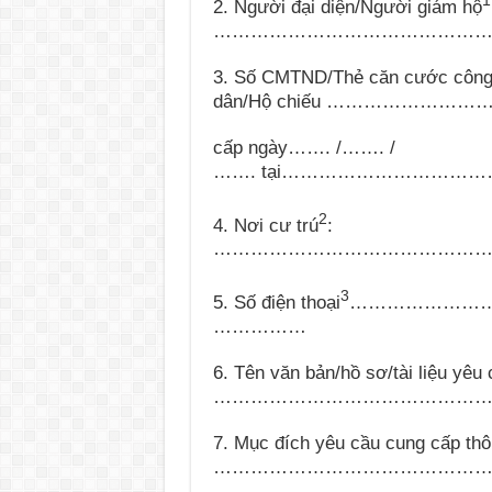
1
2. Người đại diện/Người giám hộ
……………………………………
3. Số CMTND/Thẻ căn cước côn
dân/H
ộ
chiếu
……………………
cấp ngày
…….
/
…….
/
…….
tại
……………………………
2
4. Nơi cư trú
:
……………………………………
3
5. Số điện thoại
……………………
……………
6. Tên văn bản/hồ sơ/tài liệu yêu
………………………………………
7. Mục đích yêu cầu cung cấp thôn
……………………………………