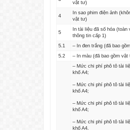
vật tư)
In sao phim điện ảnh (kh
4
vật tư)
In tài liệu đã số hóa (toàn 
5
thông tin cấp 1)
5.1
– In đen trắng (đã bao gồm
5.2
– In màu (đã bao gồm vật 
– Mức chi phí phô tô tài li
khổ A4;
– Mức chi phí phô tô tài li
khổ A4;
– Mức chi phí phô tô tài li
khổ A4;
– Mức chi phí phô tô tài li
khổ A4.