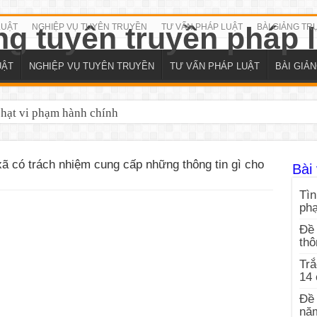
LUẬT
NGHIỆP VỤ TUYÊN TRUYỀN
TƯ VẤN PHÁP LUẬT
BÀI GIẢNG TR
UẬT
NGHIỆP VỤ TUYÊN TRUYỀN
TƯ VẤN PHÁP LUẬT
BÀI GIẢ
phạt vi phạm hành chính
 có trách nhiệm cung cấp những thông tin gì cho
Bài 
Tìn
ph
Đề 
thô
Trắ
14
Đề 
nă