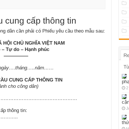
 cung cấp thông tin
ông dân cần phải có Phiếu yêu cầu theo mẫu sau:
 HỘI CHỦ NGHĨA VIỆT NAM
p – Tự do – Hạnh phúc
Re
—————
Từ
 ngày
….
tháng
…..
năm
……
CẦU CUNG CẤP THÔNG TIN
ph
ành cho công dân)
2
…………………………………………
cận
J
ấp thông tin:
……..
thứ
M