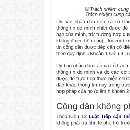
Trách nhiệm cung cấ
Ủy ban nhân dân cấp xã có trác
thông tin do mình
nhận được để t
hạn của mình, trừ trường hợp quy 
không được tiếp cận)
; đối với tr
tin công dân được tiếp cận có điều
theo quy định. (Khoản 1 Điều 9 Luậ
Ủy ban nhân dân cấp xã có trách 
thông tin do mình và do các cơ 
được để trực tiếp thực hiện chứ
dân khác thông tin này trong trư
hợp pháp của họ (điểm h khoản 2 Đ
Công dân không phả
Theo Điều 12
Luật Tiếp cận th
không phải trả phí, lệ phí, trừ tr