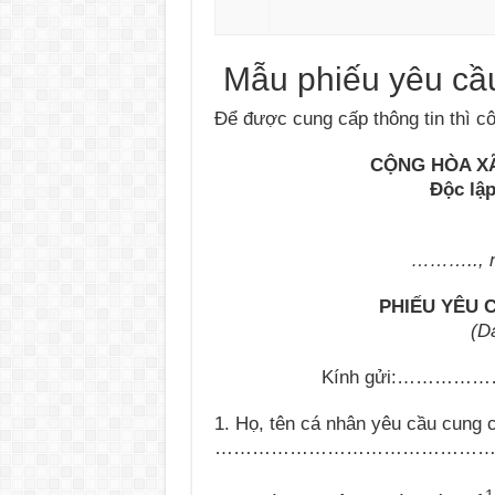
Mẫu phiếu yêu cầu
Để được cung cấp thông tin thì c
CỘNG HÒA XÃ
Độc lậ
………..
,
PHIẾU YÊU 
(D
Kính gửi:
……………
1. Họ, tên cá nhân yêu cầu cung c
…………………………………………