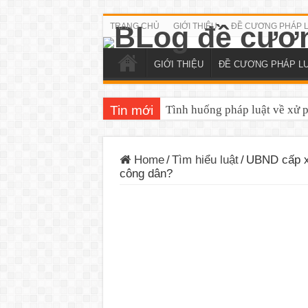
TRANG CHỦ
GIỚI THIỆU
ĐỀ CƯƠNG PHÁP 
GIỚI THIỆU
ĐỀ CƯƠNG PHÁP L
Tin mới
Tình huống pháp luật về xử 
Home
/
Tìm hiểu luật
/
UBND cấp xã
công dân?