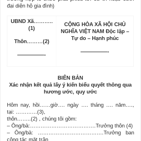
đại diện hộ gia đình)
UBND Xã………..
CỘNG HÒA XÃ HỘI CHỦ
(1)
NGHĨA VIỆT NAM Độc lập –
Tự do – Hạnh phúc
Thôn………(2)
—————-
—————-
BIÊN BẢN
Xác nhận kết quả lấy ý kiến biểu quyết thông qua
hương ước, quy ước
Hôm nay, hồi……giờ…. ngày …. tháng …. năm….,
tại: …………(3),
thôn……..(2) , chúng tôi gồm:
– Ông/bà:……………………………….Trưởng thôn (4)
– Ông/bà: ……………………………….Trưởng ban
công tác mặt trận