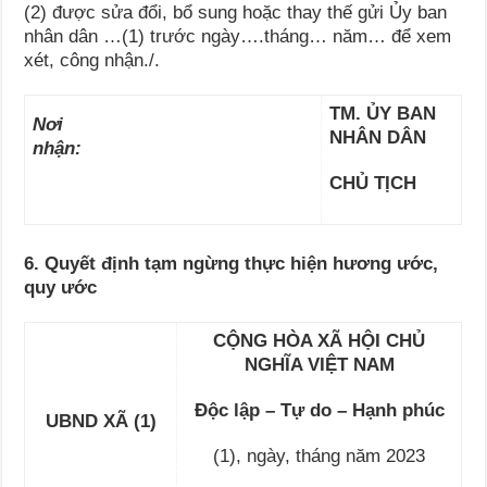
(2) được sửa đổi, bổ sung hoặc thay thế gửi Ủy ban
nhân dân …(1) trước ngày….tháng… năm… để xem
xét, công nhận./.
TM. ỦY BAN
Nơi
NHÂN DÂN
nhận:
CHỦ TỊCH
6. Quyết định tạm ngừng thực hiện hương ước,
quy ước
CỘNG HÒA XÃ HỘI CHỦ
NGHĨA VIỆT NAM
Độc lập – Tự do – Hạnh phúc
UBND XÃ (1)
(1), ngày, tháng năm 2023