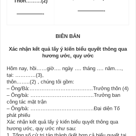
Thôn………(2)
—————-
—————-
BIÊN BẢN
Xác nhận kết quả lấy ý kiến biểu quyết thông qua
hương ước, quy ước
Hôm nay, hồi……giờ…. ngày …. tháng …. năm….,
tại: …………(3),
thôn……..(2) , chúng tôi gồm:
– Ông/Bà:……………………………….Trưởng thôn (4)
– Ông/bà: ……………………………….Trưởng ban
công tác mặt trận
– Ông/bà: ……………………………….Đại diện Tổ
phát phiếu
Xác nhận kết quả lấy ý kiến biểu quyết thông qua
hương ước, quy ước như sau:
1. Tổng số cử tri tán thành (kết hợp cả biểu quyết tại