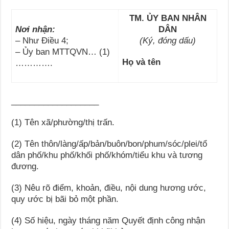
TM. ỦY BAN NHÂN
Nơi nhận:
DÂN
– Như Điều 4;
(Ký, đóng dấu)
– Ủy ban MTTQVN… (1)
Họ và tên
………….
___________________
(1) Tên xã/phường/thị trấn.
(2) Tên thôn/làng/ấp/bản/buôn/bon/phum/sóc/plei/tổ
dân phố/khu phố/khối phố/khóm/tiểu khu và tương
đương.
(3) Nêu rõ điểm, khoản, điều, nội dung hương ước,
quy ước bị bãi bỏ một phần.
(4) Số hiệu, ngày tháng năm Quyết định công nhận