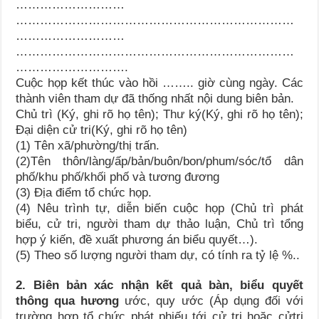
………………………
……………………………………………………………
………………………
……………………………………………………………
……………………….
Cuộc họp kết thúc vào hồi …….. giờ cùng ngày. Các
thành viên tham dự đã thống nhất nội dung biên bản.
Chủ trì (Ký, ghi rõ họ tên); Thư ký(Ký, ghi rõ họ tên);
Đại diện cử tri(Ký, ghi rõ họ tên)
(1) Tên xã/phường/thị trấn.
(2)Tên thôn/làng/ấp/bản/buôn/bon/phum/sóc/tổ dân
phố/khu phố/khối phố và tương đương
(3) Địa điểm tổ chức họp.
(4) Nêu trình tự, diễn biến cuộc họp (Chủ trì phát
biểu, cử tri, người tham dự thảo luận, Chủ trì tổng
hợp ý kiến, đề xuất phương án biểu quyết…).
(5) Theo số lượng người tham dự, có tính ra tỷ lệ %..
2. Biên bản xác nhận kết quả bàn, biểu quyết
thông qua hương
ước, quy ước (Áp dụng đối với
trường hợp tổ chức phát phiếu tới cử tri hoặc cửtri