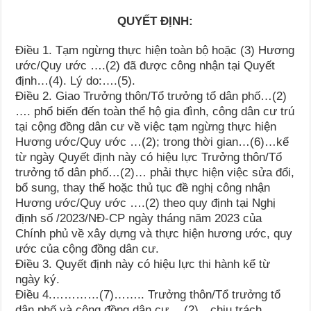
QUYẾT ĐỊNH:
Điều 1.
Tạm ngừng thực hiện toàn bộ hoặc (3) Hương
ước/Quy ước ….(2) đã được công nhận tại Quyết
định…(4). Lý do:….(5).
Điều 2.
Giao Trưởng thôn/Tổ trưởng tổ dân phố…(2)
…. phổ biến đến toàn thể hộ gia đình, công dân cư trú
tại cộng đồng dân cư về việc tạm ngừng thực hiện
Hương ước/Quy ước …(2); trong thời gian…(6)…kể
từ ngày Quyết định này có hiệu lực Trưởng thôn/Tổ
trưởng tổ dân phố…(2)… phải thực hiện việc sửa đổi,
bổ sung, thay thế hoặc thủ tục đề nghị công nhận
Hương ước/Quy ước ….(2) theo quy định tại Nghị
định số /2023/NĐ-CP ngày tháng năm 2023 của
Chính phủ về xây dựng và thực hiện hương ước, quy
ước của cộng đồng dân cư.
Điều 3.
Quyết định này có hiệu lực thi hành kể từ
ngày ký.
Điều 4
.…………(7)…….. Trưởng thôn/Tổ trưởng tổ
dân phố và cộng đồng dân cư… (2)…chịu trách