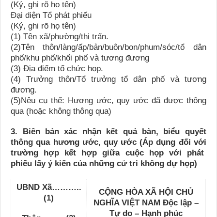
(Ký, ghi rõ họ tên)
Đại diện Tổ phát phiếu
(Ký, ghi rõ họ tên)
(1) Tên xã/phường/thị trấn.
(2)Tên thôn/làng/ấp/bản/buôn/bon/phum/sóc/tổ dân
phố/khu phố/khối phố và tương đương
(3) Địa điểm tổ chức họp.
(4) Trưởng thôn/Tổ trưởng tổ dân phố và tương
đương.
(5)Nêu cụ thể: Hương ước, quy ước đã được thông
qua (hoặc không thông qua)
3. Biên bản xác nhận kết quả bàn, biểu quyết
thông qua hương ước, quy ước (Áp dụng đối với
trường hợp kết hợp giữa cuộc họp với phát
phiếu lấy ý kiến của những cử tri không dự họp)
UBND Xã………..
CỘNG HÒA XÃ HỘI CHỦ
(1)
NGHĨA VIỆT NAM Độc lập –
Tự do – Hạnh phúc