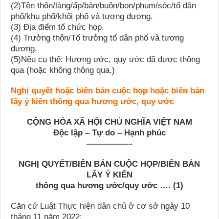
(2)Tên thôn/làng/ấp/bản/buôn/bon/phum/sóc/tổ dân
phố/khu phố/khối phố và tương đương.
(3) Địa điểm tổ chức họp.
(4) Trưởng thôn/Tổ trưởng tổ dân phố và tương
đương.
(5)Nêu cụ thể: Hương ước, quy ước đã được thông
qua (hoặc không thông qua.)
Nghị quyết hoặc biên bản cuộc họp hoặc biên bản
lấy ý kiến thông qua hương ước, quy ước
CỘNG HÒA XÃ HỘI CHỦ NGHĨA VIỆT NAM
Độc lập – Tự do – Hạnh phúc
—————–
NGHỊ QUYẾT/BIÊN BẢN CUỘC HỌP/BIÊN BẢN
LẤY Ý KIẾN
thông qua hương ước/quy ước ….
(1)
Căn cứ
Luật Thực hiện dân chủ ở cơ sở
ngày 10
tháng 11 năm 2022;