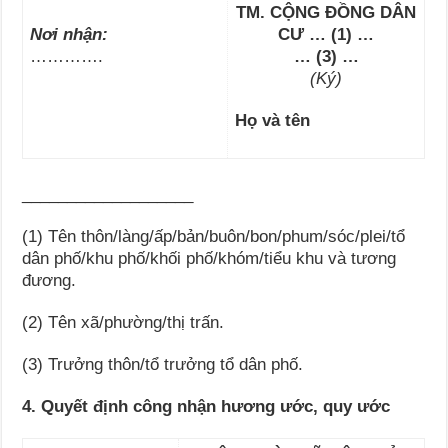
TM. CỘNG ĐỒNG DÂN
Nơi nhận:
CƯ … (1) …
………….
… (3) …
(Ký)
Họ và tên
___________________
(1) Tên thôn/làng/ấp/bản/buôn/bon/phum/sóc/plei/tổ
dân phố/khu phố/khối phố/khóm/tiểu khu và tương
đương.
(2) Tên xã/phường/thị trấn.
(3) Trưởng thôn/tổ trưởng tổ dân phố.
4. Quyết định công nhận hương ước, quy ước