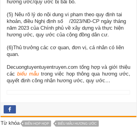
hương ước/quy ước bị bãi bỏ.
(5) Nêu rõ lý do nội dung vi phạm theo quy định tại
khoản, điều Nghị định số /2023/NĐ-CP ngày tháng
năm 2023 của Chính phủ về xây dựng và thực hiện
hương ước, quy ước của cộng đồng dân cư.
(6)Thủ trưởng các cơ quan, đơn vị, cá nhân có liên
quan.
Decuongtuyentuyentruyen.com tổng hợp và giới thiệu
các
biểu mẫu
trong việc họp thông qua hương ước,
quyết định công nhận hương ước, quy ước…
Từ khóa
BIÊN HỌP HỌP
BIỂU MẪU HƯƠNG ƯỚC