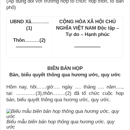
(Áp dụng đối với trường hợp tổ chức họp thôn, tổ dân
phố)
UBND Xã………..
CỘNG HÒA XÃ HỘI CHỦ
(1)
NGHĨA VIỆT NAM Độc lập –
Tự do – Hạnh phúc
Thôn………(2)
—————-
—————-
BIÊN BẢN HỌP
Bàn, biểu quyết thông qua hương ước, quy ước
Hôm nay, hồi……giờ…. ngày …. tháng …. năm….,
tại: …………(3),thôn……..(2) đã tổ chức cuộc họp
bàn, biểu quyết thông qua hương ước, quy ước.
Biểu mẫu biên bản họp thông qua hương ước, quy
ước