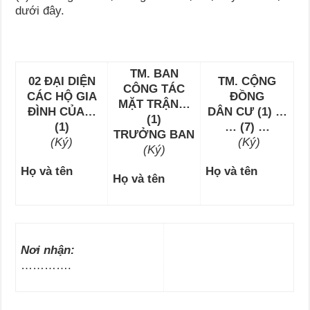
dưới đây.
TM. BAN
02 ĐẠI DIỆN
TM. CỘNG
CÔNG TÁC
CÁC HỘ GIA
ĐỒNG
MẶT TRẬN…
ĐÌNH CỦA…
DÂN CƯ (1) …
(1)
(1)
… (7) …
TRƯỞNG BAN
(Ký)
(Ký)
(Ký)
Họ và tên
Họ và tên
Họ và tên
Nơi nhận:
………….