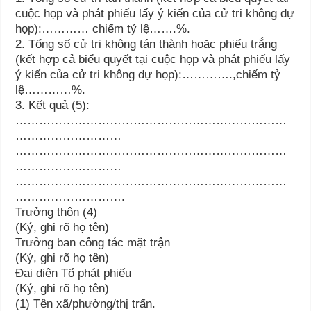
cuộc họp và phát phiếu lấy ý kiến của cử tri không dự
họp):………… chiếm tỷ lệ…….%.
2. Tổng số cử tri không tán thành hoặc phiếu trắng
(kết hợp cả biểu quyết tại cuộc họp và phát phiếu lấy
ý kiến của cử tri không dự họp):………….,chiếm tỷ
lệ…………%.
3. Kết quả (5):
……………………………………………………………
………………………
……………………………………………………………
………………………
……………………………………………………………
……………………….
Trưởng thôn (4)
(Ký, ghi rõ họ tên)
Trưởng ban công tác mặt trận
(Ký, ghi rõ họ tên)
Đại diện Tổ phát phiếu
(Ký, ghi rõ họ tên)
(1) Tên xã/phường/thị trấn.