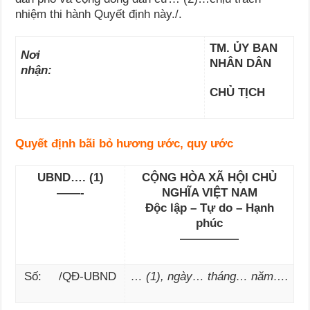
nhiệm thi hành Quyết định này./.
TM. ỦY BAN
Nơi
NHÂN DÂN
nhận:
CHỦ TỊCH
Quyết định bãi bỏ hương ước, quy ước
UBND…. (1)
CỘNG HÒA XÃ HỘI CHỦ
——-
NGHĨA VIỆT NAM
Độc lập – Tự do – Hạnh
phúc
—————
Số: /QĐ-UBND
… (1), ngày… tháng… năm….