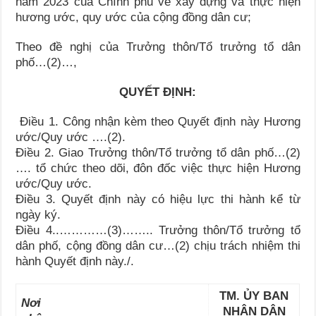
năm 2023 của Chính phủ về xây dựng và thực hiện
hương ước, quy ước của cộng đồng dân cư;
Theo đề nghị của Trưởng thôn/Tổ trưởng tổ dân
phố…(2)…,
QUYẾT ĐỊNH:
Điều 1.
Công nhận kèm theo Quyết định này Hương
ước/Quy ước ….(2).
Điều 2.
Giao Trưởng thôn/Tổ trưởng tổ dân phố…(2)
…. tổ chức theo dõi, đôn đốc việc thực hiện Hương
ước/Quy ước.
Điều 3.
Quyết định này có hiệu lực thi hành kể từ
ngày ký.
Điều 4
..…………(3)…….. Trưởng thôn/Tổ trưởng tổ
dân phố, cộng đồng dân cư…(2) chịu trách nhiệm thi
hành Quyết định này./.
TM. ỦY BAN
Nơi
NHÂN DÂN