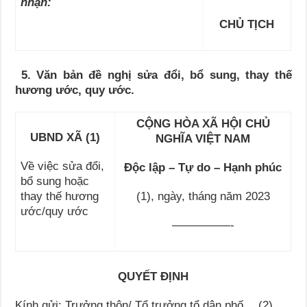
nhận:
CHỦ TỊCH
5.
Văn bản đề nghị sửa đổi, bổ sung, thay thế
hương ước, quy ước.
CỘNG HÒA XÃ HỘI CHỦ
UBND XÃ (1)
NGHĨA VIỆT NAM
Về việc sửa đổi,
Độc lập – Tự do – Hạnh phúc
bổ sung hoặc
thay thế hương
(1), ngày, tháng năm 2023
ước/quy ước
—————-
QUYẾT ĐỊNH
Kính gửi: Trưởng thôn/ Tổ trưởng tổ dân phố …(2)