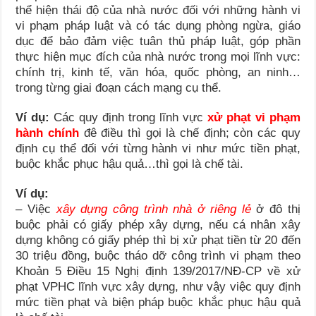
thể hiện thái độ của nhà nước đối với những hành vi
vi phạm pháp luật và có tác dụng phòng ngừa, giáo
dục để bảo đảm việc tuân thủ pháp luật, góp phần
thực hiện mục đích của nhà nước trong mọi lĩnh vực:
chính trị, kinh tế, văn hóa, quốc phòng, an ninh…
trong từng giai đoạn cách mạng cụ thể.
Ví dụ:
Các quy định trong lĩnh vực
xử phạt vi phạm
hành chính
đê điều thì gọi là chế định; còn các quy
định cụ thể đối với từng hành vi như mức tiền phạt,
buộc khắc phục hậu quả…thì gọi là chế tài.
Ví dụ:
– Việc
xây dựng công trình nhà ở riêng lẻ
ở đô thị
buộc phải có giấy phép xây dựng, nếu cá nhân xây
dựng không có giấy phép thì bị xử phạt tiền từ 20 đến
30 triệu đồng, buộc tháo dỡ công trình vi phạm theo
Khoản 5 Điều 15 Nghị định 139/2017/NĐ-CP về xử
phạt VPHC lĩnh vực xây dựng, như vậy việc quy định
mức tiền phạt và biện pháp buộc khắc phục hậu quả