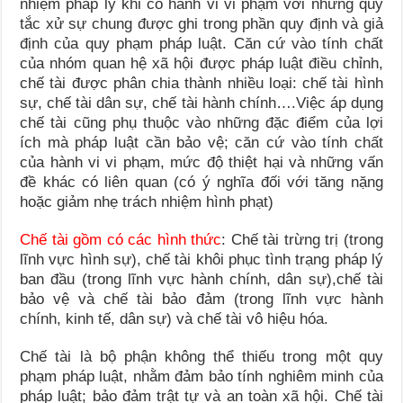
nhiệm pháp lý khi có hành vi vi phạm với những quy
tắc xử sự chung được ghi trong phần quy định và giả
định của quy phạm pháp luật. Căn cứ vào tính chất
của nhóm quan hệ xã hội được pháp luật điều chỉnh,
chế tài được phân chia thành nhiều loại: chế tài hình
sự, chế tài dân sự, chế tài hành chính….Việc áp dụng
chế tài cũng phụ thuộc vào những đặc điểm của lợi
ích mà pháp luật cần bảo vệ; căn cứ vào tính chất
của hành vi vi phạm, mức độ thiệt hại và những vấn
đề khác có liên quan (có ý nghĩa đối với tăng nặng
hoặc giảm nhẹ trách nhiệm hình phạt)
Chế tài gồm có các hình thức
: Chế tài trừng trị (trong
lĩnh vực hình sự), chế tài khôi phục tình trạng pháp lý
ban đầu (trong lĩnh vực hành chính, dân sự),chế tài
bảo vệ và chế tài bảo đảm (trong lĩnh vực hành
chính, kinh tế, dân sự) và chế tài vô hiệu hóa.
Chế tài là bộ phận không thể thiếu trong một quy
phạm pháp luật, nhằm đảm bảo tính nghiêm minh của
pháp luật; bảo đảm trật tự và an toàn xã hội. Chế tài