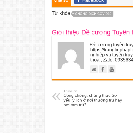
Facebook
Chia sẻ
Từ khóa
CHỐNG DỊCH COVID19
Giới thiệu Đề cương Tuyên 
Đề cương tuyên truy
https://trangtinphap
nghiệp vụ tuyên tru
thoại, Zalo: 093563
Trước đó
Công chứng, chứng thực Sơ
yếu lý lịch ở nơi thường trú hay
nơi tạm trú?