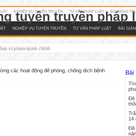
LUẬT
NGHIỆP VỤ TUYÊN TRUYỀN
TƯ VẤN PHÁP LUẬT
BÀI GIẢNG TR
UẬT
NGHIỆP VỤ TUYÊN TRUYỀN
TƯ VẤN PHÁP LUẬT
BÀI GIẢ
iếp cận thông tin 2026
ng các hoạt động để phòng, chống dịch bệnh
Bài 
Tìn
ph
Đề 
thô
Trắ
14
Đề 
nă