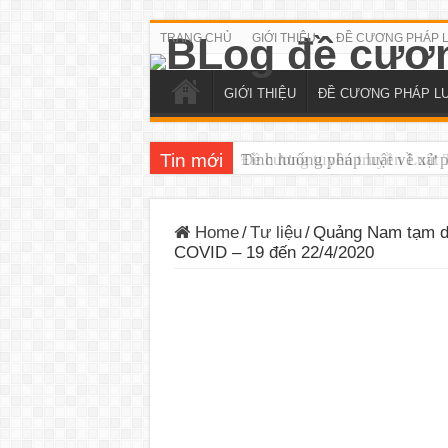
TRANG CHỦ
GIỚI THIỆU
ĐỀ CƯƠNG PHÁP 
GIỚI THIỆU
ĐỀ CƯƠNG PHÁP L
Tin mới
Đề cương tuyên truyền Luật T
Home
/
Tư liệu
/
Quảng Nam tạm dừ
COVID – 19 đến 22/4/2020