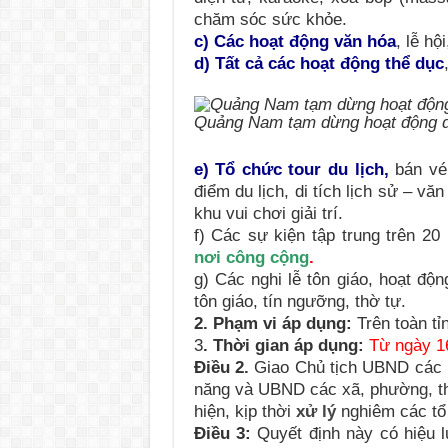
chăm sóc sức khỏe.
c) Các hoạt động văn hóa
, lễ hộ
d) Tất cả các hoạt động thể dục
Quảng Nam tạm dừng hoạt động d
e) Tổ chức tour du lịch,
bán vé 
điểm du lịch, di tích lịch sử – vă
khu vui chơi giải trí.
f) Các sự kiện tập trung trên 2
nơi công cộng
.
g) Các nghi lễ tôn giáo, hoạt độn
tôn giáo, tín ngưỡng, thờ tự.
2. Phạm vi áp dụng:
Trên toàn t
3
. Thời gian áp dụng:
Từ ngày 1
Điều 2.
Giao Chủ tịch UBND các h
năng và UBND các xã, phường, thị
hiện, kịp thời
xử lý
nghiêm các tổ
Điều 3:
Quyết định này có hiệu