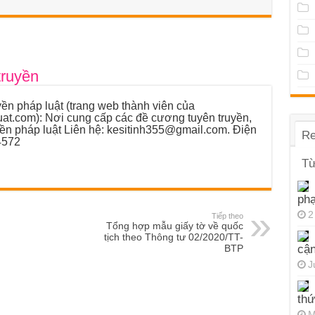
truyền
ền pháp luật (trang web thành viên của
luat.com): Nơi cung cấp các đề cương tuyên truyền,
yền pháp luật Liên hệ: kesitinh355@gmail.com. Điện
Re
4572
Từ
ph
2
Tiếp theo
Tổng hợp mẫu giấy tờ về quốc
tịch theo Thông tư 02/2020/TT-
BTP
cận
J
thứ
M