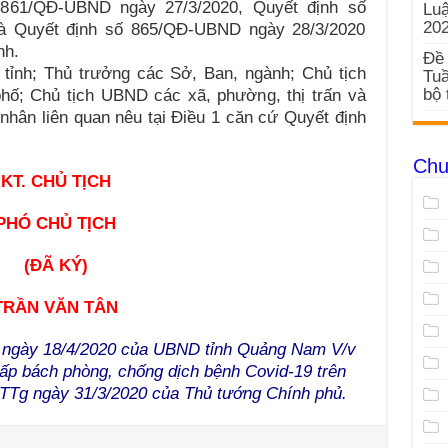
 861/QĐ-UBND ngày 27/3/2020, Quyết định số
Luậ
20
à Quyết định số 865/QĐ-UBND ngày 28/3/2020
nh.
Đề 
ỉnh; Thủ trưởng các Sở, Ban, ngành; Chủ tịch
Tuầ
bộ 
hố; Chủ tịch UBND các xã, phường, thị trấn và
 nhân liên quan nêu tại Điều 1 căn cứ Quyết định
Chu
KT. CHỦ TỊCH
PHÓ CHỦ TỊCH
(ĐÃ KÝ)
TRẦN VĂN TÂN
ngày 18/4/2020 của UBND tỉnh Quảng Nam V/v
 cấp bách phòng, chống dịch bệnh Covid-19 trên
T-TTg ngày 31/3/2020 của Thủ tướng Chính phủ.