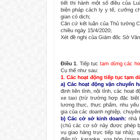
tiết thi hành một số điều của L
biện pháp cách ly y tế, cưỡng ch
gian có dịch;
Căn cứ kết luận của Thủ tướng C
chiều ngày 15/4/2020;
Xét đề nghị của Giám đốc Sở Văn 
Điều 1
.
Tiếp tục
tạm dừng các ho
Cụ thể như sau:
1. Các hoạt động tiếp tục tạm 
a) Các hoạt động vận chuyển h
định liên tỉnh, nội tỉnh, các hoạt
xe taxi (
trừ trường hợp đặc biệ
lương thực, thực phẩm, nhu yếu
gia của các doanh nghiệp, chuyên
b) Các cở sở kinh doanh:
nhà 
(
chủ các cơ sở này được phép b
vụ giao hàng trực tiếp tại nhà
); 
điện tử, karaoke, xoa bóp (massa