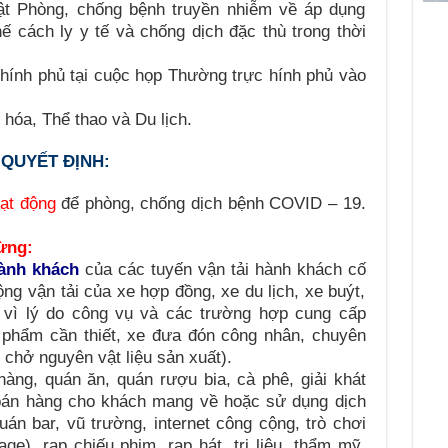
uật Phòng, chống bệnh truyền nhiễm về áp dụng
ế cách ly y tế và chống dịch đặc thù trong thời
hính phủ tại cuộc họp Thường trực hính phủ vào
hóa, Thể thao và Du lịch.
QUYẾT ĐỊNH:
ạt động
để phòng, chống dịch bệnh COVID – 19.
dừng
:
ành khách
của các tuyến vận tải hành khách cố
 động vận tải của xe hợp đồng, xe du lịch, xe buýt,
t vì lý do công vụ và các trường hợp cung cấp
 phẩm cần thiết, xe đưa đón công nhân, chuyên
 chở nguyên vật liệu sản xuất
).
hàng, quán ăn, quán rượu bia, cà phê, giải khát
án hàng cho khách mang về hoặc sử dụng dịch
quán bar, vũ trường, internet công cộng, trò chơi
ge), rạp chiếu phim, rạp hát, trị liệu, thẩm mỹ,