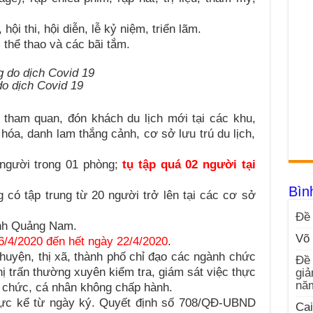
i, hội thi, hội diễn, lễ kỷ niệm, triển lãm.
, thể thao và các bãi tắm.
o dịch Covid 19
tham quan, đón khách du lịch mới tại các khu,
n hóa, danh lam thắng cảnh, cơ sở lưu trú du lịch,
0 người trong 01 phòng;
tụ tập quá 02 người tại
Bìn
g có tập trung từ 20 người trở lên tại các cơ sở
Đề 
ỉnh Quảng Nam.
Võ 
6/4/2020 đến hết ngày 22/4/2020
.
uyện, thị xã, thành phố chỉ đạo các ngành chức
Đề 
 trấn thường xuyên kiểm tra, giám sát việc thực
giả
nă
 chức, cá nhân không chấp hành.
 lực kể từ ngày ký. Quyết định số 708/QĐ-UBND
Cai