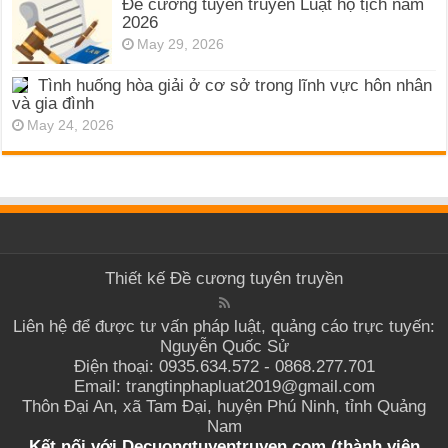
Đề cương tuyên truyền Luật hộ tịch năm
2026
May 29, 2026
Tình huống hòa giải ở cơ sở trong lĩnh vực hôn nhân
và gia đình
May 24, 2026
Thiết kế
Đề cương tuyên truyền
Liên hệ để được tư vấn pháp luật, quảng cáo trực tuyến:
Nguyễn Quốc Sử
Điện thoại: 0935.634.572 - 0868.277.701
Email: trangtinphapluat2019@gmail.com
Thôn Đại An, xã Tam Đại, huyện Phú Ninh, tỉnh Quảng
Nam
Kết nối với Decuongtuyentruyen.com (thành viên