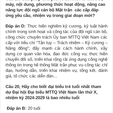
máy, nội dung, phương thức hoạt động, nâng cao
năng lực đội ngũ cán bộ Mặt trận các cấp đáp
ứng yêu cầu, nhiệm vụ trong giai đoạn mới?
Đáp án D:
Thực hiện nghiêm kỷ cương, kỷ luật hành
chính trong sinh hoạt và công tác của đội ngũ cán bộ,
công chức chuyên trách Ủy ban MTTQ Việt Nam các
cấp với tiêu chí “Tận tụy – Trách nhiệm – Kỷ cương –
Năng động”; đẩy mạnh cải cách hành chính, xây
dựng cơ quan văn hóa, đạo đức công vụ; thực hiện
chuyển đổi số, triển khai rộng rãi ứng dụng công nghệ
thông tin trong hệ thống Mặt trận phục vụ công tác chỉ
đạo, hướng dẫn, triển khai nhiệm vụ, tổng kết, đánh
giá, tổ chức các diễn đàn…
Câu 20, Hãy cho biết đại biểu trẻ tuổi nhất tham
dự Đại hội Đại biểu MTTQ VIệt Nam lần thứ X,
nhiệm kỳ 2024-2029 là bao nhiêu tuổi
Đáp án B:
20 tuổi