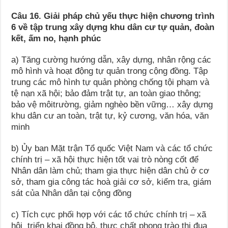
Câu 16. Giải pháp chủ yếu thực hiện chương trình
6 về tập trung xây dựng khu dân cư tự quản, đoàn
kết, ấm no, hạnh phúc
a) Tăng cường hướng dẫn, xây dựng, nhân rộng các
mô hình và hoạt động tự quản trong cộng đồng. Tập
trung các mô hình tự quản phòng chống tội phạm và
tệ nạn xã hội; bảo đảm trật tự, an toàn giao thông;
bảo vệ môitrường, giảm nghèo bền vững… xây dựng
khu dân cư an toàn, trật tự, kỷ cương, văn hóa, văn
minh
b) Ủy ban Mặt trận Tổ quốc Việt Nam và các tổ chức
chính trị – xã hội thực hiện tốt vai trò nòng cốt để
Nhân dân làm chủ; tham gia thực hiện dân chủ ở cơ
sở, tham gia công tác hoà giải cơ sở, kiểm tra, giám
sát của Nhân dân tại cộng đồng
c) Tích cực phối hợp với các tổ chức chính trị – xã
hội triển khai đồng bộ, thực chất phong trào thi đua