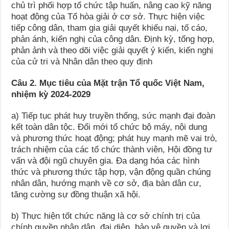
chủ trì phối hợp tổ chức tập huấn, nâng cao kỹ năng
hoạt động của Tổ hòa giải ở cơ sở. Thực hiện việc
tiếp công dân, tham gia giải quyết khiếu nại, tố cáo,
phản ánh, kiến nghị của công dân. Định kỳ, tổng hợp,
phản ảnh và theo dõi việc giải quyết ý kiến, kiến nghị
của cử tri và Nhân dân theo quy định
Câu 2. Mục tiêu của Mặt trận Tổ quốc Việt Nam,
nhiệm kỳ 2024-2029
a) Tiếp tục phát huy truyền thống, sức mạnh đại đoàn
kết toàn dân tộc. Đổi mới tổ chức bộ máy, nội dung
và phương thức hoạt động; phát huy mạnh mẽ vai trò,
trách nhiệm của các tổ chức thành viên, Hội đồng tư
vấn và đội ngũ chuyên gia. Đa dạng hóa các hình
thức và phương thức tập hợp, vận động quần chúng
nhân dân, hướng mạnh về cơ sở, địa bàn dân cư,
tăng cường sự đồng thuận xã hội.
b) Thực hiện tốt chức năng là cơ sở chính trị của
chính quyền nhân dân, đại diện, bảo vệ quyền và lợi