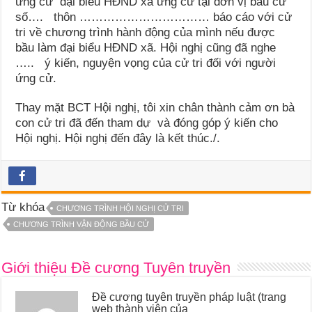
ứng cử đại biểu HĐND xã ứng cử tại đơn vị bầu cử
số…. thôn …………………………… báo cáo với cử
tri về chương trình hành động của mình nếu được
bầu làm đại biểu HĐND xã. Hội nghị cũng đã nghe
….. ý kiến, nguyện vọng của cử tri đối với người
ứng cử.
Thay mặt BCT Hội nghị, tôi xin chân thành cảm ơn bà
con cử tri đã đến tham dự và đóng góp ý kiến cho
Hội nghị. Hội nghị đến đây là kết thúc./.
Từ khóa
CHƯƠNG TRÌNH HỘI NGHỊ CỬ TRI
CHƯƠNG TRÌNH VẬN ĐỘNG BẦU CỬ
Giới thiệu Đề cương Tuyên truyền
Đề cương tuyên truyền pháp luật (trang
web thành viên của