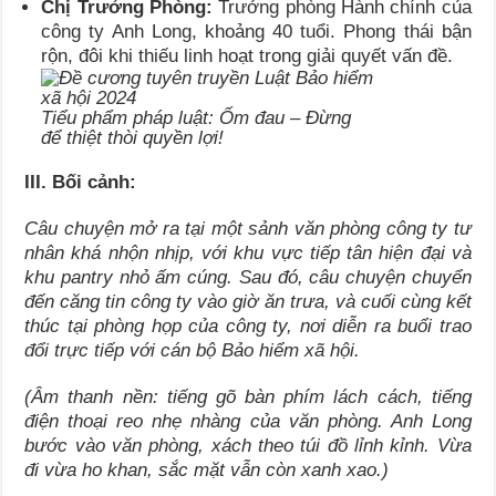
Chị Trưởng Phòng:
Trưởng phòng Hành chính của
công ty Anh Long, khoảng 40 tuổi. Phong thái bận
rộn, đôi khi thiếu linh hoạt trong giải quyết vấn đề.
Tiểu phẩm pháp luật: Ốm đau – Đừng
để thiệt thòi quyền lợi!
III. Bối cảnh:
Câu chuyện mở ra tại một sảnh văn phòng công ty tư
nhân khá nhộn nhịp, với khu vực tiếp tân hiện đại và
khu pantry nhỏ ấm cúng. Sau đó, câu chuyện chuyển
đến căng tin công ty vào giờ ăn trưa, và cuối cùng kết
thúc tại phòng họp của công ty, nơi diễn ra buổi trao
đổi trực tiếp với cán bộ Bảo hiểm xã hội.
(Âm thanh nền: tiếng gõ bàn phím lách cách, tiếng
điện thoại reo nhẹ nhàng của văn phòng. Anh Long
bước vào văn phòng, xách theo túi đồ lỉnh kỉnh. Vừa
đi vừa ho khan, sắc mặt vẫn còn xanh xao.)