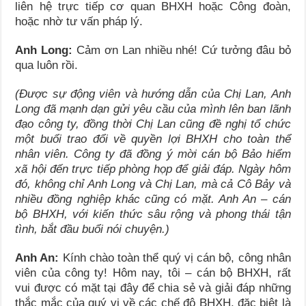
liên hệ trực tiếp cơ quan BHXH hoặc Công đoàn,
hoặc nhờ tư vấn pháp lý.
Anh Long:
Cảm ơn Lan nhiều nhé! Cứ tưởng đâu bỏ
qua luôn rồi.
(Được sự động viên và hướng dẫn của Chị Lan, Anh
Long đã mạnh dạn gửi yêu cầu của mình lên ban lãnh
đạo công ty, đồng thời Chị Lan cũng đề nghị tổ chức
một buổi trao đổi về quyền lợi BHXH cho toàn thể
nhân viên. Công ty đã đồng ý mời cán bộ Bảo hiểm
xã hội đến trực tiếp phòng họp để giải đáp. Ngày hôm
đó, không chỉ Anh Long và Chị Lan, mà cả Cô Bảy và
nhiều đồng nghiệp khác cũng có mặt. Anh An – cán
bộ BHXH, với kiến thức sâu rộng và phong thái tận
tình, bắt đầu buổi nói chuyện.)
Anh An:
Kính chào toàn thể quý vị cán bộ, công nhân
viên của công ty! Hôm nay, tôi – cán bộ BHXH, rất
vui được có mặt tại đây để chia sẻ và giải đáp những
thắc mắc của quý vị về các chế độ BHXH, đặc biệt là