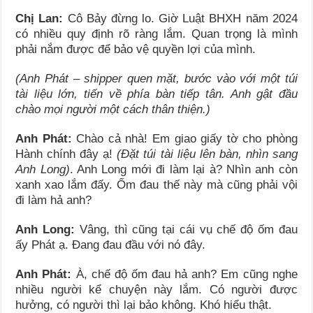
Chị Lan:
Cô Bảy đừng lo. Giờ Luật BHXH năm 2024
có nhiều quy định rõ ràng lắm. Quan trọng là mình
phải nắm được để bảo vệ quyền lợi của mình.
(Anh Phát – shipper quen mặt, bước vào với một túi
tài liệu lớn, tiến về phía bàn tiếp tân. Anh gật đầu
chào mọi người một cách thân thiện.)
Anh Phát:
Chào cả nhà! Em giao giấy tờ cho phòng
Hành chính đây ạ!
(Đặt túi tài liệu lên bàn, nhìn sang
Anh Long)
. Anh Long mới đi làm lại à? Nhìn anh còn
xanh xao lắm đấy. Ốm đau thế này mà cũng phải vội
đi làm hả anh?
Anh Long:
Vâng, thì cũng tại cái vụ chế độ ốm đau
ấy Phát ạ. Đang đau đầu với nó đây.
Anh Phát:
À, chế độ ốm đau hả anh? Em cũng nghe
nhiều người kể chuyện này lắm. Có người được
hưởng, có người thì lại bảo không. Khó hiểu thật.