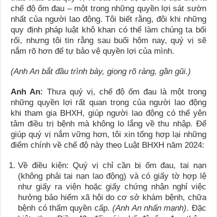
chế độ ốm đau – một trong những quyền lợi sát sườn
nhất của người lao động. Tôi biết rằng, đôi khi những
quy định pháp luật khô khan có thể làm chúng ta bối
rối, nhưng tôi tin rằng sau buổi hôm nay, quý vị sẽ
nắm rõ hơn để tự bảo vệ quyền lợi của mình.
(Anh An bắt đầu trình bày, giọng rõ ràng, gần gũi.)
Anh An:
Thưa quý vị, chế độ ốm đau là một trong
những quyền lợi rất quan trọng của người lao động
khi tham gia BHXH, giúp người lao động có thể yên
tâm điều trị bệnh mà không lo lắng về thu nhập. Để
giúp quý vị nắm vững hơn, tôi xin tổng hợp lại những
điểm chính về chế độ này theo Luật BHXH năm 2024:
Về điều kiện: Quý vị chỉ cần bị ốm đau, tai nạn
(không phải tai nạn lao động) và có giấy tờ hợp lệ
như giấy ra viện hoặc giấy chứng nhận nghỉ việc
hưởng bảo hiểm xã hội do cơ sở khám bệnh, chữa
bệnh có thẩm quyền cấp.
(Anh An nhấn mạnh)
. Đặc