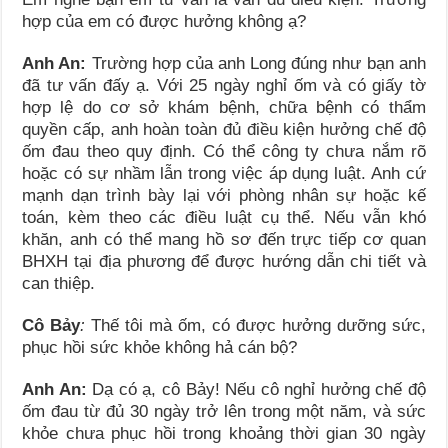
hợp của em có được hưởng không ạ?
Anh An:
Trường hợp của anh Long đúng như bạn anh
đã tư vấn đấy ạ. Với 25 ngày nghỉ ốm và có giấy tờ
hợp lệ do cơ sở khám bệnh, chữa bệnh có thẩm
quyền cấp, anh hoàn toàn đủ điều kiện hưởng chế độ
ốm đau theo quy định. Có thể công ty chưa nắm rõ
hoặc có sự nhầm lẫn trong việc áp dụng luật. Anh cứ
mạnh dạn trình bày lại với phòng nhân sự hoặc kế
toán, kèm theo các điều luật cụ thể. Nếu vẫn khó
khăn, anh có thể mang hồ sơ đến trực tiếp cơ quan
BHXH tại địa phương để được hướng dẫn chi tiết và
can thiệp.
Cô Bảy
:
Thế tôi mà ốm, có được hưởng dưỡng sức,
phục hồi sức khỏe không hả cán bộ?
Anh An:
Dạ có ạ, cô Bảy! Nếu cô nghỉ hưởng chế độ
ốm đau từ đủ 30 ngày trở lên trong một năm, và sức
khỏe chưa phục hồi trong khoảng thời gian 30 ngày