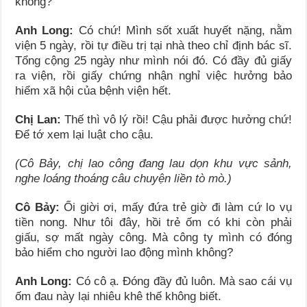
không?
Anh Long:
Có chứ! Mình sốt xuất huyết nặng, nằm
viện 5 ngày, rồi tự điều trị tại nhà theo chỉ định bác sĩ.
Tổng cộng 25 ngày như mình nói đó. Có đầy đủ giấy
ra viện, rồi giấy chứng nhận nghỉ việc hưởng bảo
hiểm xã hội của bệnh viện hết.
Chị Lan:
Thế thì vô lý rồi! Cậu phải được hưởng chứ!
Để tớ xem lại luật cho cậu.
(Cô Bảy, chị lao công đang lau dọn khu vực sảnh,
nghe loáng thoáng câu chuyện liền tò mò.)
Cô Bảy:
Ối giời ơi, mấy đứa trẻ giờ đi làm cứ lo vụ
tiền nong. Như tôi đây, hồi trẻ ốm có khi còn phải
giấu, sợ mất ngày công. Mà công ty mình có đóng
bảo hiểm cho người lao động mình không?
Anh Long:
Có cô ạ. Đóng đầy đủ luôn. Mà sao cái vụ
ốm đau này lại nhiêu khê thế không biết.