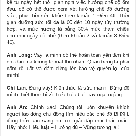
kể từ ngày hết thời gian nghỉ việc hưởng chế độ ốm
đau, cô có thể được xem xét hưởng chế độ dưỡng
sức, phục hồi sức khỏe theo khoản 1 Điều 46. Thời
gian dưỡng sức tối đa là 05 đến 10 ngày tùy trường
hợp, và mức hưởng là bằng 30% mức tham chiếu
cho mỗi ngày cô nhé (theo khoản 2 và khoản 3 Điều
46).
Anh Long:
Vậy là mình có thể hoàn toàn yên tâm khi
ốm đau mà không lo mất thu nhập. Quan trọng là phải
nắm rõ luật và dám đứng lên bảo vệ quyền lợi của
mình!
Chị Lan:
Đúng vậy! Kiến thức là sức mạnh. Đừng để
mình thiệt thòi chỉ vì thiếu hiểu biết hay ngại ngùng.
Anh An:
Chính xác! Chúng tôi luôn khuyến khích
người lao động chủ động tìm hiểu các chế độ BHXH,
đồng thời sẵn sàng hỗ trợ, giải đáp mọi thắc mắc.
Hãy nhớ: Hiểu luật – Hưởng đủ – Vững tương lai!