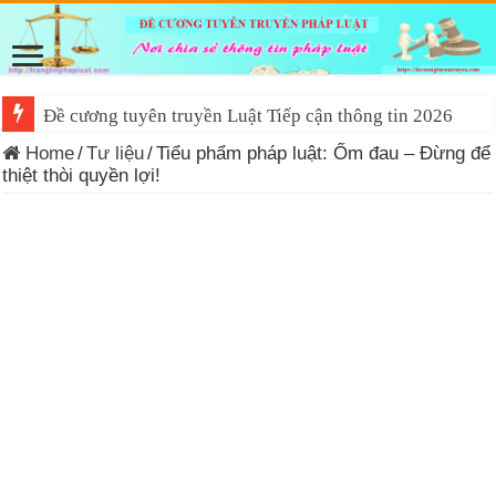
Đề cương tuyên truyền Luật Tiếp cận thông tin 2026
Trắc nghiệm văn kiện Đại hội lần thứ 14 của Đảng
Home
/
Tư liệu
/
Tiểu phẩm pháp luật: Ốm đau – Đừng để
thiệt thòi quyền lợi!