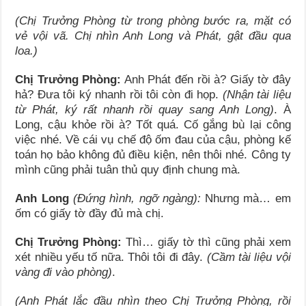
(Chị Trưởng Phòng từ trong phòng bước ra, mặt có
vẻ vội vã. Chị nhìn Anh Long và Phát, gật đầu qua
loa.)
Chị Trưởng Phòng:
Anh Phát đến rồi à? Giấy tờ đây
hả? Đưa tôi ký nhanh rồi tôi còn đi họp.
(Nhận tài liệu
từ Phát, ký rất nhanh rồi quay sang Anh Long)
. À
Long, cậu khỏe rồi à? Tốt quá. Cố gắng bù lại công
việc nhé. Về cái vụ chế độ ốm đau của cậu, phòng kế
toán họ bảo không đủ điều kiện, nên thôi nhé. Công ty
mình cũng phải tuân thủ quy định chung mà.
Anh Long
(Đứng hình, ngỡ ngàng):
Nhưng mà… em
ốm có giấy tờ đầy đủ mà chị.
Chị Trưởng Phòng:
Thì… giấy tờ thì cũng phải xem
xét nhiều yếu tố nữa. Thôi tôi đi đây.
(Cầm tài liệu vội
vàng đi vào phòng)
.
(Anh Phát lắc đầu nhìn theo Chị Trưởng Phòng, rồi