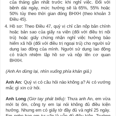
của tháng gần nhất trước khi nghỉ việc. Đối với
bệnh dài ngày, mức hưởng sẽ là 65%, 55% hoặc
50% tùy theo thời gian đóng BHXH (theo khoản 3
Điều 45).
Hồ sơ: Theo Điều 47, quý vị chỉ cần nộp bản chính
hoặc bản sao của giấy ra viện (đối với điều trị nội
trú) hoặc giấy chứng nhận nghỉ việc hưởng bảo
hiểm xã hội (đối với điều trị ngoại trú) cho người sử
dụng lao động của mình. Người sử dụng lao động
có trách nhiệm lập hồ sơ và nộp lên cơ quan
BHXH.
(Anh An dừng lại, nhìn xuống phía khán giả.)
Anh An:
Quý vị có câu hỏi nào không ạ? Ai có vướng
mắc gì xin cứ hỏi.
Anh Long
(Giơ tay phát biểu):
Thưa anh An, em vừa
mới bị ốm, công ty em lại nói không đủ điều kiện
hưởng. Nhưng em có giấy tờ đầy đủ và nghỉ 25 ngày.
Em nghe bạn em tư vấn là vẫn đủ điều kiện. Trường