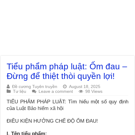
Tiểu phẩm pháp luật: Ốm đau –
Đừng để thiệt thòi quyền lợi!
Đề cương Tuyên truyền
August 18, 2025
Tư liệu
Leave a comment
98 Views
TIỂU PHẨM PHÁP LUẬT: Tìm hiểu một số quy định
của
Luật Bảo hiểm xã hội
ĐIỀU KIỆN HƯỞNG CHẾ ĐỘ ỐM ĐAU!
I. Tên tiểu phẩm: