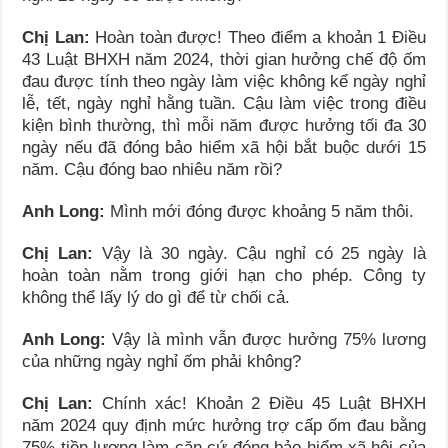
Chị Lan:
Hoàn toàn được! Theo điểm a khoản 1 Điều
43 Luật BHXH năm 2024, thời gian hưởng chế độ ốm
đau được tính theo ngày làm việc không kể ngày nghỉ
lễ, tết, ngày nghỉ hằng tuần. Cậu làm việc trong điều
kiện bình thường, thì mỗi năm được hưởng tối đa 30
ngày nếu đã đóng bảo hiểm xã hội bắt buộc dưới 15
năm. Cậu đóng bao nhiêu năm rồi?
Anh Long:
Mình mới đóng được khoảng 5 năm thôi.
Chị Lan:
Vậy là 30 ngày. Cậu nghỉ có 25 ngày là
hoàn toàn nằm trong giới hạn cho phép. Công ty
không thể lấy lý do gì để từ chối cả.
Anh Long:
Vậy là mình vẫn được hưởng 75% lương
của những ngày nghỉ ốm phải không?
Chị Lan:
Chính xác! Khoản 2 Điều 45 Luật BHXH
năm 2024 quy định mức hưởng trợ cấp ốm đau bằng
75% tiền lương làm căn cứ đóng bảo hiểm xã hội của