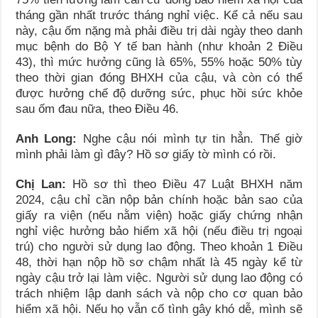
tháng gần nhất trước tháng nghỉ việc. Kể cả nếu sau
này, cậu ốm nặng mà phải điều trị dài ngày theo danh
mục bệnh do Bộ Y tế ban hành (như khoản 2 Điều
43), thì mức hưởng cũng là 65%, 55% hoặc 50% tùy
theo thời gian đóng BHXH của cậu, và còn có thể
được hưởng chế độ dưỡng sức, phục hồi sức khỏe
sau ốm đau nữa, theo Điều 46.
Anh Long:
Nghe cậu nói mình tự tin hẳn. Thế giờ
mình phải làm gì đây? Hồ sơ giấy tờ mình có rồi.
Chị Lan:
Hồ sơ thì theo Điều 47 Luật BHXH năm
2024, cậu chỉ cần nộp bản chính hoặc bản sao của
giấy ra viện (nếu nằm viện) hoặc giấy chứng nhận
nghỉ việc hưởng bảo hiểm xã hội (nếu điều trị ngoại
trú) cho người sử dụng lao động. Theo khoản 1 Điều
48, thời hạn nộp hồ sơ chậm nhất là 45 ngày kể từ
ngày cậu trở lại làm việc. Người sử dụng lao động có
trách nhiệm lập danh sách và nộp cho cơ quan bảo
hiểm xã hội. Nếu họ vẫn cố tình gây khó dễ, mình sẽ