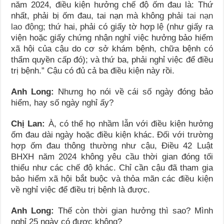
năm 2024, điều kiện hưởng chế độ ốm đau là: Thứ
nhất, phải bị ốm đau, tai nạn mà không phải
tai nạn
lao động
; thứ hai, phải có giấy tờ hợp lệ (như giấy ra
viện hoặc giấy chứng nhận nghỉ việc hưởng bảo hiểm
xã hội của cậu do cơ sở khám bệnh, chữa bệnh có
thẩm quyền cấp đó); và thứ ba, phải nghỉ việc để điều
trị bệnh.” Cậu có đủ cả ba điều kiện này rồi.
Anh Long:
Nhưng họ nói về cái số ngày đóng bảo
hiểm, hay số ngày nghỉ ấy?
Chị Lan:
À, có thể họ nhầm lẫn với điều kiện hưởng
ốm đau dài ngày hoặc điều kiện khác. Đối với trường
hợp ốm đau thông thường như cậu, Điều 42 Luật
BHXH năm 2024 không yêu cầu thời gian đóng tối
thiểu như các chế độ khác. Chỉ cần cậu đã tham gia
bảo hiểm xã hội bắt buộc và thỏa mãn các điều kiện
về nghỉ việc để điều trị bệnh là được.
Anh Long:
Thế còn thời gian hưởng thì sao? Mình
nghỉ 25 ngày có được không?