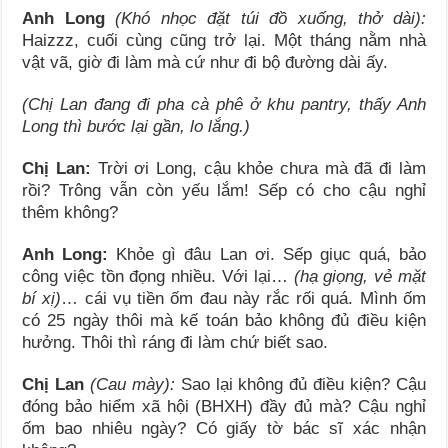
Anh Long
(Khó nhọc đặt túi đồ xuống, thở dài):
Haizzz, cuối cùng cũng trở lại. Một tháng nằm nhà
vật vã, giờ đi làm mà cứ như đi bộ đường dài ấy.
(Chị Lan đang đi pha cà phê ở khu pantry, thấy Anh
Long thì bước lại gần, lo lắng.)
Chị Lan:
Trời ơi Long, cậu khỏe chưa mà đã đi làm
rồi? Trông vẫn còn yếu lắm! Sếp có cho cậu nghỉ
thêm không?
Anh Long:
Khỏe gì đâu Lan ơi. Sếp giục quá, bảo
công việc tồn đọng nhiều. Với lại…
(hạ giọng, vẻ mặt
bí xị)
… cái vụ tiền ốm đau này rắc rối quá. Mình ốm
có 25 ngày thôi mà kế toán bảo không đủ điều kiện
hưởng. Thôi thì ráng đi làm chứ biết sao.
Chị Lan
(Cau mày):
Sao lại không đủ điều kiện? Cậu
đóng bảo hiểm xã hội (BHXH) đầy đủ mà? Cậu nghỉ
ốm bao nhiêu ngày? Có giấy tờ bác sĩ xác nhận