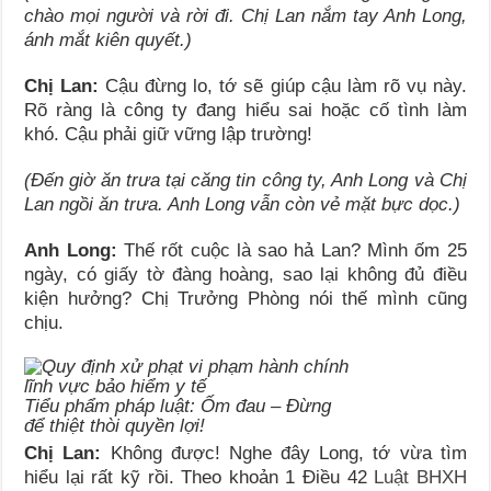
chào mọi người và rời đi. Chị Lan nắm tay Anh Long,
ánh mắt kiên quyết.)
Chị Lan:
Cậu đừng lo, tớ sẽ giúp cậu làm rõ vụ này.
Rõ ràng là công ty đang hiểu sai hoặc cố tình làm
khó. Cậu phải giữ vững lập trường!
(Đến giờ ăn trưa tại căng tin công ty, Anh Long và Chị
Lan ngồi ăn trưa. Anh Long vẫn còn vẻ mặt bực dọc.)
Anh Long:
Thế rốt cuộc là sao hả Lan? Mình ốm 25
ngày, có giấy tờ đàng hoàng, sao lại không đủ điều
kiện hưởng? Chị Trưởng Phòng nói thế mình cũng
chịu.
Tiểu phẩm pháp luật: Ốm đau – Đừng
để thiệt thòi quyền lợi!
Chị Lan:
Không được! Nghe đây Long, tớ vừa tìm
hiểu lại rất kỹ rồi. Theo khoản 1 Điều 42
Luật BHXH