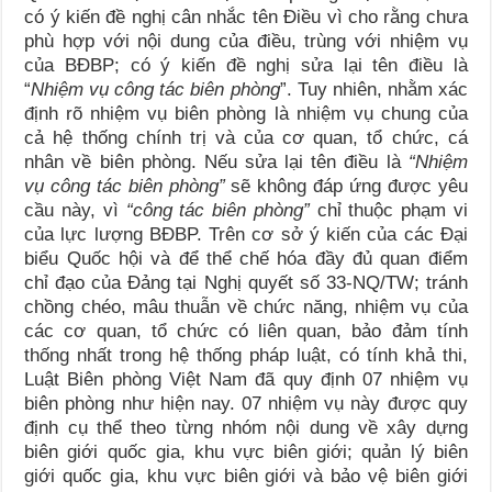
có ý kiến đề nghị cân nhắc tên Điều vì cho rằng chưa
phù hợp với nội dung của điều, trùng với nhiệm vụ
của BĐBP; có ý kiến đề nghị sửa lại tên điều là
“
Nhiệm vụ công tác biên phòng
”. Tuy nhiên, nhằm xác
định rõ nhiệm vụ biên phòng là nhiệm vụ chung của
cả hệ thống chính trị và của cơ quan, tổ chức, cá
nhân về biên phòng. Nếu sửa lại tên điều là
“Nhiệm
vụ công tác biên phòng”
sẽ không đáp ứng được yêu
cầu này, vì
“công tác biên phòng”
chỉ thuộc phạm vi
của lực lượng BĐBP. Trên cơ sở ý kiến của các Đại
biểu Quốc hội và để thể chế hóa đầy đủ quan điểm
chỉ đạo của Đảng tại Nghị quyết số 33-NQ/TW; tránh
chồng chéo, mâu thuẫn về chức năng, nhiệm vụ của
các cơ quan, tổ chức có liên quan, bảo đảm tính
thống nhất trong hệ thống pháp luật, có tính khả thi,
Luật Biên phòng Việt Nam đã quy định 07 nhiệm vụ
biên phòng như hiện nay. 07 nhiệm vụ này được quy
định cụ thể theo từng nhóm nội dung về xây dựng
biên giới quốc gia, khu vực biên giới; quản lý biên
giới quốc gia, khu vực biên giới và bảo vệ biên giới