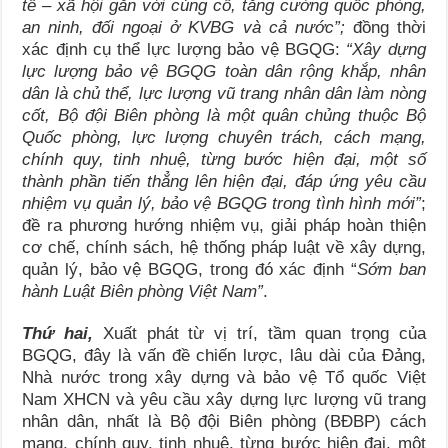
tế – xã hội gắn với củng cố, tăng cường quốc phòng,
an ninh, đối ngoại ở KVBG và cả nước”;
đồng thời
xác định cụ thể lực lượng bảo vệ BGQG:
“Xây dựng
lực lượng bảo vệ BGQG toàn dân rộng khắp, nhân
dân là chủ thể, lực lượng vũ trang nhân dân làm nòng
cốt,
Bộ đội Biên phòng
là một quân chủng thuộc Bộ
Quốc phòng, lực lượng chuyên trách, cách mạng,
chính quy, tinh nhuệ, từng bước hiện đại, một số
thành phần tiến thẳng lên hiện đại, đáp ứng yêu cầu
nhiệm vụ quản lý, bảo vệ BGQG trong tình hình mới”
;
đề ra phương hướng nhiệm vụ, giải pháp hoàn thiện
cơ chế, chính sách, hệ thống pháp luật về xây dựng,
quản lý, bảo vệ BGQG, trong đó xác định “
Sớm ban
hành Luật Biên phòng Việt Nam”
.
Thứ hai,
Xuất phát từ vị trí, tầm quan trọng của
BGQG, đây là vấn đề chiến lược, lâu dài của Đảng,
Nhà nước trong xây dựng và bảo vệ Tổ quốc Việt
Nam XHCN và yêu cầu xây dựng lực lượng vũ trang
nhân dân, nhất là Bộ đội Biên phòng (BĐBP) cách
mạng, chính quy, tinh nhuệ, từng bước hiện đại, một