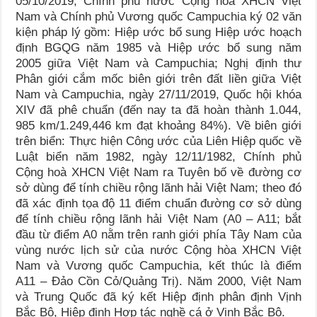
05/10/2019, Chính phủ nước Cộng hòa XHCN Việt
Nam và Chính phủ Vương quốc Campuchia ký 02 văn
kiện pháp lý gồm: Hiệp ước bổ sung Hiệp ước hoạch
định BGQG năm 1985 và Hiệp ước bổ sung năm
2005 giữa Việt Nam và Campuchia; Nghị định thư
Phân giới cắm mốc biên giới trên đất liền giữa Việt
Nam và Campuchia, ngày 27/11/2019, Quốc hội khóa
XIV đã phê chuẩn (đến nay ta đã hoàn thành 1.044,
985 km/1.249,446 km đạt khoảng 84%). Về biên giới
trên biển: Thực hiện Công ước của Liên Hiệp quốc về
Luật biển năm 1982, ngày 12/11/1982, Chính phủ
Cộng hoà XHCN Việt Nam ra Tuyên bố về đường cơ
sở dùng để tính chiều rộng lãnh hải Việt Nam; theo đó
đã xác định tọa độ 11 điểm chuẩn đường cơ sở dùng
để tính chiều rộng lãnh hải Việt Nam (A0 – A11; bắt
đầu từ điểm A0 nằm trên ranh giới phía Tây Nam của
vùng nước lịch sử của nước Cộng hòa XHCN Việt
Nam và Vương quốc Campuchia, kết thúc là điểm
A11 – Đảo Cồn Cỏ/Quảng Trị). Năm 2000, Việt Nam
và Trung Quốc đã ký kết Hiệp định phân định Vịnh
Bắc Bộ, Hiệp định Hợp tác nghề cá ở Vịnh Bắc Bộ.