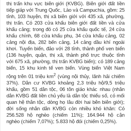
thị trấn khu vực biên giới (KVBG). Biên giới đất liền
tiếp giáp với Trung Quốc, Lào và Campuchia, gồm: 25
tỉnh, 103 huyện, thị xã biên giới với 435 xã, phường,
thị trấn. Có 203 cửa khẩu biên giới đất liền và cửa
khẩu cảng; trong đó có 25 cửa khẩu quốc tế, 24 cửa
khẩu chính, 68 cửa khẩu phụ, 34 cửa khẩu cảng, 02
cảng nội địa, 282 bến cảng, 14 cảng dầu khí ngoài
khơi. Tuyến biển, đảo với 28 tỉnh, thành phố ven biển
(136 huyện, quận, thị xã, thành phố trực thuộc tỉnh
với 675 xã, phường, thị trấn KVBG biển); có 189 cảng
biển, 15 khu kinh tế ven biển. Vùng biển Việt Nam
2
rộng trên 01 triệu km
(vùng nội thủy, lãnh hải chiếm
37%). Dân cư KVBG khoảng 2,3 triệu hộ/9,5 triệu
khẩu, gồm 51 dân tộc, 06 tôn giáo khác nhau (nhân
dân KVBG đất liền chủ yếu là dân tộc thiểu số, có mối
quan hệ thân tộc, dòng họ lâu đời hai bên biên giới);
đời sống nhân dân KVBG còn nhiều khó khăn: Có
256.528 hộ nghèo (chiếm 11%); 164.944 hộ cận
nghèo (chiếm 7,07%); 5.833 hộ đói (chiếm 0,25%).