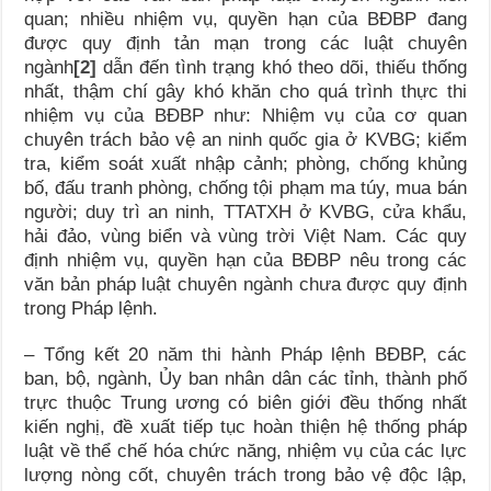
quan; nhiều nhiệm vụ, quyền hạn của BĐBP đang
được quy định tản mạn trong các luật chuyên
ngành
[2]
dẫn đến tình trạng khó theo dõi, thiếu thống
nhất, thậm chí gây khó khăn cho quá trình thực thi
nhiệm vụ của BĐBP như: Nhiệm vụ của cơ quan
chuyên trách bảo vệ an ninh quốc gia ở KVBG; kiểm
tra, kiểm soát xuất nhập cảnh; phòng, chống khủng
bố, đấu tranh phòng, chống tội phạm ma túy, mua bán
người; duy trì an ninh, TTATXH ở KVBG, cửa khẩu,
hải đảo, vùng biển và vùng trời Việt Nam. Các quy
định nhiệm vụ, quyền hạn của BĐBP nêu trong các
văn bản pháp luật chuyên ngành chưa được quy định
trong Pháp lệnh.
– Tổng kết 20 năm thi hành Pháp lệnh BĐBP, các
ban, bộ, ngành, Ủy ban nhân dân các tỉnh, thành phố
trực thuộc Trung ương có biên giới đều thống nhất
kiến nghị, đề xuất tiếp tục hoàn thiện hệ thống pháp
luật về thể chế hóa chức năng, nhiệm vụ của các lực
lượng nòng cốt, chuyên trách trong bảo vệ độc lập,