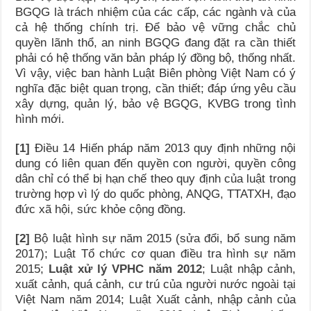
BGQG là trách nhiệm của các cấp, các ngành và của
cả hệ thống chính trị. Để bảo vệ vững chắc chủ
quyền lãnh thổ, an ninh BGQG đang đặt ra cần thiết
phải có hệ thống văn bản pháp lý đồng bộ, thống nhất.
Vì vậy, việc ban hành Luật Biên phòng Việt Nam có ý
nghĩa đặc biệt quan trọng, cần thiết; đáp ứng yêu cầu
xây dựng, quản lý, bảo vệ BGQG, KVBG trong tình
hình mới.
[1]
Điều 14 Hiến pháp năm 2013 quy định những nội
dung có liên quan đến quyền con người, quyền công
dân chỉ có thể bị hạn chế theo quy định của luật trong
trường hợp vì lý do quốc phòng, ANQG, TTATXH, đạo
đức xã hội, sức khỏe cộng đồng.
[2]
Bộ luật hình sự năm 2015 (sửa đổi, bổ sung năm
2017); Luật Tổ chức cơ quan điều tra hình sự năm
2015;
Luật xử lý VPHC năm 2012
; Luật nhập cảnh,
xuất cảnh, quá cảnh, cư trú của người nước ngoài tại
Việt Nam năm 2014; Luật Xuất cảnh, nhập cảnh của