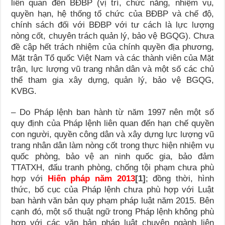
liên quan đến BĐBP (vị trí, chức năng, nhiệm vụ,
quyền hạn, hệ thống tổ chức của BĐBP và chế độ,
chính sách đối với BĐBP với tư cách là lực lượng
nòng cốt, chuyên trách quản lý, bảo vệ BGQG). Chưa
đề cập hết trách nhiệm của chính quyền địa phương,
Mặt trận Tổ quốc Việt Nam và các thành viên của Mặt
trận, lực lượng vũ trang nhân dân và một số các chủ
thể tham gia xây dựng, quản lý, bảo vệ BGQG,
KVBG.
– Do Pháp lệnh ban hành từ năm 1997 nên một số
quy định của Pháp lệnh liên quan đến hạn chế quyền
con người, quyền công dân và xây dựng lực lượng vũ
trang nhân dân làm nòng cốt trong thực hiện nhiệm vụ
quốc phòng, bảo vệ an ninh quốc gia, bảo đảm
TTATXH, đấu tranh phòng, chống tội phạm chưa phù
hợp với
Hiến pháp năm 2013
[1]
; đồng thời, hình
thức, bố cục của Pháp lệnh chưa phù hợp với Luật
ban hành văn bản quy phạm pháp luật năm 2015. Bên
cạnh đó, một số thuật ngữ trong Pháp lệnh không phù
hợp với các văn bản pháp luật chuyên ngành liên