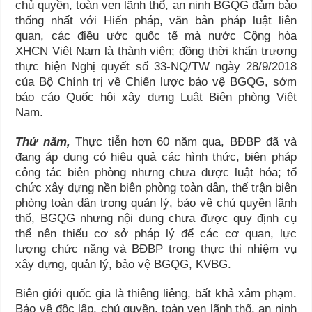
chủ quyền, toàn vẹn lãnh thổ, an ninh BGQG đảm bảo
thống nhất với Hiến pháp, văn bản pháp luật liên
quan, các điều ước quốc tế mà nước Cộng hòa
XHCN Việt Nam là thành viên; đồng thời khẩn trương
thực hiện Nghị quyết số 33-NQ/TW ngày 28/9/2018
của Bộ Chính trị về Chiến lược bảo vệ BGQG, sớm
báo cáo Quốc hội xây dựng Luật Biên phòng Việt
Nam.
Thứ năm,
Thực tiễn hơn 60 năm qua, BĐBP đã và
đang áp dụng có hiệu quả các hình thức, biện pháp
công tác biên phòng nhưng chưa được luật hóa; tổ
chức xây dựng nền biên phòng toàn dân, thế trận biên
phòng toàn dân trong quản lý, bảo vệ chủ quyền lãnh
thổ, BGQG nhưng nội dung chưa được quy định cụ
thể nên thiếu cơ sở pháp lý để các cơ quan, lực
lượng chức năng và BĐBP trong thực thi nhiệm vụ
xây dựng, quản lý, bảo vệ BGQG, KVBG.
Biên giới quốc gia là thiêng liêng, bất khả xâm phạm.
Bảo vệ độc lập, chủ quyền, toàn vẹn lãnh thổ, an ninh