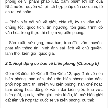
phòng để vi phạm pháp luật, xâm phạm lợi ích của
Nhà nước, quyền và lợi ích hợp pháp của cơ quan, tổ
chức, cá nhân.
– Phân biệt đối xử về giới, chia rẽ, kỳ thị dân tộc,
chủng tộc, quốc tịch, tín ngưỡng, tôn giáo, trình độ
văn hóa trong thực thi nhiệm vụ biên phòng.
– Sản xuất, sử dụng, mua bán, trao đổi, vận chuyển,
phát tán thông tin, hình ảnh sai lệch về chủ quyền,
lãnh thổ, biên giới quốc gia.
2.2. Hoạt động cơ bản về biên phòng (Chương II)
Gồm 03 điều, từ Điều 9 đến Điều 12, quy định về nền
biên phòng toàn dân, thế trận biên phòng toàn dân;
phối hợp thực thi nhiệm vụ biên phòng; hạn chế hoặc
tạm dừng hoạt động ở vành đai biên giới, khu vực
biên giới, qua lại biên giới, cửa khẩu, lối mở biên giới
đất liền và hợp tác quốc tế về biên phòng, cụ thể: