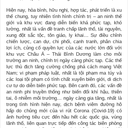
Hiện nay, hòa bình, hữu nghị, hợp tác, phát triển là xu
thế chung, tuy nhiên tình hình chính trị – an ninh thế
giới và khu vực đang diễn biến khá phức tạp, khó
lường, nhất là vấn đề tranh chấp lãnh thổ, tài nguyên,
xung đột sắc tộc, tôn giáo, ly khai… Sự điều chỉnh
chiến lược, can dự, chi phối, cạnh tranh, phân chia
lợi ích, củng cố quyền lực của các nước lớn đối với
khu vực Châu Á – Thái Bình Dương làm cho môi
trường an ninh, chính trị ngày càng phức tạp. Các thế
lực thù địch tăng cường chống phá cách mạng Việt
Nam; vi phạm pháp luật, nhất là tội phạm ma túy và
các loại tội phạm có tính chất xuyên biên giới, di dịch
cư tự do diễn biến phức tạp. Bên cạnh đó, các vấn đề
an ninh phi truyền thống như biến đổi khí hậu, thiên
tai, ô nhiễm môi trường… ngày càng gia tăng, nhất là
trong tình hình hiện nay, dịch bệnh viêm đường hô
hấp do chủng mới của vi rút Corona (Covid-19) có
ảnh hưởng tiêu cực đến hầu hết các quốc gia, vùng
lãnh thổ, liên quan trực tiếp đến công tác biên phòng