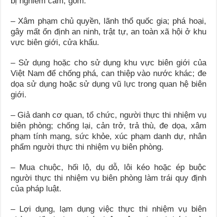
bị nghiêm cấm, gồm:
– Xâm phạm chủ quyền, lãnh thổ quốc gia; phá hoại,
gây mất ổn định an ninh, trật tự, an toàn xã hội ở khu
vực biên giới, cửa khẩu.
– Sử dụng hoặc cho sử dụng khu vực biên giới của
Việt Nam để chống phá, can thiệp vào nước khác; đe
dọa sử dụng hoặc sử dụng vũ lực trong quan hệ biên
giới.
– Giả danh cơ quan, tổ chức, người thực thi nhiệm vụ
biên phòng; chống lại, cản trở, trả thù, đe dọa, xâm
phạm tính mạng, sức khỏe, xúc phạm danh dự, nhân
phẩm người thực thi nhiệm vụ biên phòng.
– Mua chuộc, hối lộ, dụ dỗ, lôi kéo hoặc ép buộc
người thực thi nhiệm vụ biên phòng làm trái quy định
của pháp luật.
– Lợi dụng, lạm dụng việc thực thi nhiệm vụ biên