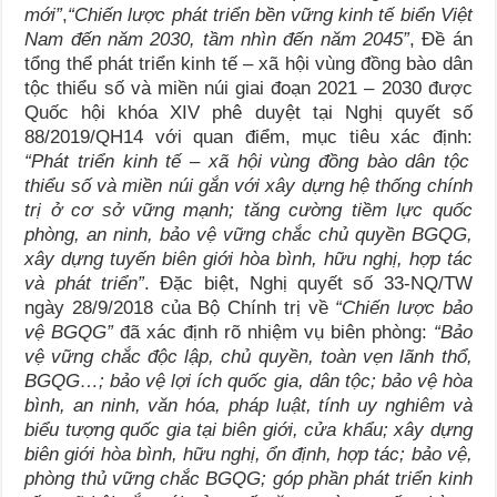
mới”
,
“Chiến lược phát triển bền vững kinh tế biển Việt
Nam đến năm 2030, tầm nhìn đến năm 2045”
, Đề án
tổng thể phát triển kinh tế – xã hội vùng đồng bào dân
tộc thiểu số và miền núi giai đoạn 2021 – 2030 được
Quốc hội khóa XIV phê duyệt tại Nghị quyết số
88/2019/QH14 với quan điểm, mục tiêu xác định:
“
Phát triển kinh tế
–
xã hội vùng đồng bào dân tộc
thiểu số và miền núi gắn với xây dựng hệ thống chính
trị
ở cơ sở vững mạnh; tăng cường tiềm lực quốc
phòng, an ninh, bảo vệ vững chắc chủ quyền BGQG
,
xây dựng tuyến biên giới hòa bình, hữu nghị, hợp tác
và phát tri
ển”
. Đặc biệt, Nghị quyết số 33-NQ/TW
ngày 28/9/2018 của Bộ Chính trị về
“Chiến lược bảo
vệ BGQG”
đã xác định rõ nhiệm vụ biên phòng:
“Bảo
vệ vững chắc độc lập, chủ quyền, toàn vẹn lãnh thổ,
BGQG…; bảo vệ lợi ích quốc gia, dân tộc; bảo vệ hòa
bình, an ninh, văn hóa, pháp luật, tính uy nghiêm và
biểu tượng quốc gia tại biên giới, cửa khẩu; xây dựng
biên giới hòa bình, hữu nghị, ổn định, hợp tác; bảo vệ,
phòng thủ vững chắc BGQG; góp phần phát triển kinh