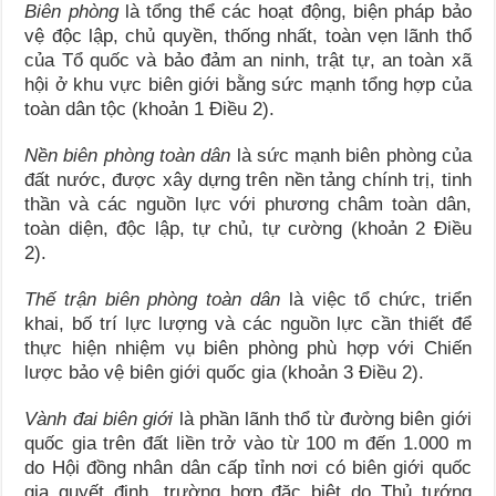
Biên phòng
là tổng thể các hoạt động, biện pháp bảo
vệ độc lập, chủ quyền, thống nhất, toàn vẹn lãnh thổ
của Tổ quốc và bảo đảm an ninh, trật tự, an toàn xã
hội ở khu vực biên giới bằng sức mạnh tổng hợp của
toàn dân tộc (khoản 1 Điều 2).
Nền biên phòng toàn dân
là sức mạnh biên phòng của
đất nước, được xây dựng trên nền tảng chính trị, tinh
thần và các nguồn lực với phương châm toàn dân,
toàn diện, độc lập, tự chủ, tự cường (khoản 2 Điều
2).
Thế trận biên phòng toàn dân
là việc tổ chức, triển
khai, bố trí lực lượng và các nguồn lực cần thiết để
thực hiện nhiệm vụ biên phòng phù hợp với Chiến
lược bảo vệ biên giới quốc gia (khoản 3 Điều 2).
Vành đai biên giới
là phần lãnh thổ từ đường biên giới
quốc gia trên đất liền trở vào từ 100 m đến 1.000 m
do Hội đồng nhân dân cấp tỉnh nơi có biên giới quốc
gia quyết định, trường hợp đặc biệt do Thủ tướng