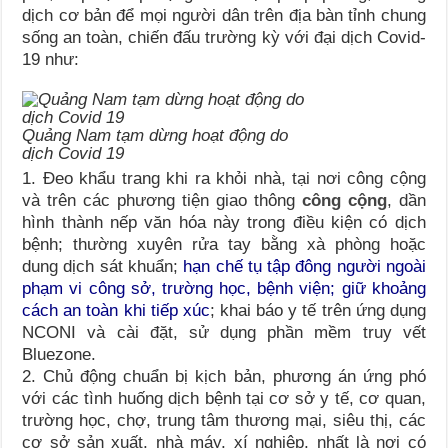
dịch cơ bản để mọi người dân trên địa bàn tỉnh chung
sống an toàn, chiến đấu trường kỳ với đại dịch Covid-
19 như:
Quảng Nam tạm dừng hoạt động do
dịch Covid 19
1. Đeo khẩu trang khi ra khỏi nhà, tại nơi công cộng
và trên các phương tiện giao thông
công cộng
, dần
hình thành nếp văn hóa này trong điều kiện có dịch
bệnh; thường xuyên rửa tay bằng xà phòng hoặc
dung dịch sát khuẩn;
hạn chế tụ tập đông người ngoài
phạm vi công sở, trường học, bệnh viện; giữ khoảng
cách an toàn khi tiếp xúc
; khai báo y tế trên ứng dụng
NCONI và cài đặt, sử dụng phần mềm truy vết
Bluezone.
2. Chủ động chuẩn bị kịch bản, phương án ứng phó
với các tình huống dịch bệnh tại cơ sở y tế, cơ quan,
trường học, chợ, trung tâm thương mại, siêu thị, các
cơ sở sản xuất, nhà máy, xí nghiệp, nhất là nơi có