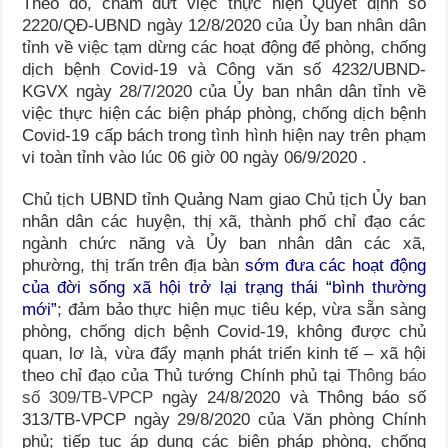
Theo đó, chấm dứt việc thực hiện
Quyết định số
2220/QĐ-UBND ngày 12/8/2020 của Ủy ban nhân dân
tỉnh về việc tạm dừng các hoạt động để phòng, chống
dịch bệnh Covid-19 và Công văn số 4232/UBND-
KGVX ngày 28/7/2020 của Ủy ban nhân dân tỉnh về
việc thực hiện các biện pháp phòng, chống dịch bệnh
Covid-19 cấp bách trong tình hình hiện nay trên phạm
vi toàn tỉnh vào lúc 06 giờ 00 ngày 06/9/2020
.
Chủ tịch UBND tỉnh Quảng Nam giao Chủ tịch Ủy ban
nhân dân các huyện, thị xã, thành phố chỉ đạo các
ngành chức năng và Ủy ban nhân dân các xã,
phường, thị trấn trên địa bàn
sớm đưa các hoạt động
của đời sống xã hội trở lại trạng thái “bình thường
mới”
; đảm bảo thực hiện mục tiêu kép, vừa sẵn sàng
phòng, chống dịch bệnh
Covid-19, không được chủ
quan, lơ là, vừa đẩy mạnh phát triển kinh tế – xã hội
theo chỉ đạo của Thủ tướng Chính phủ tại
Thông báo
số 309/TB-VPCP
ngày 24/8/2020 và Thông báo số
313/TB-VPCP ngày 29/8/2020 của Văn phòng Chính
phủ; tiếp tục áp dụng các biện pháp phòng, chống