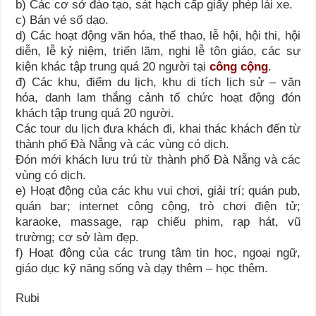
b) Các cơ sở đào tạo, sát hạch cấp giấy phép lái xe.
c) Bán vé số dạo.
d) Các hoạt động văn hóa, thể thao, lễ hội, hội thi, hội
diễn, lễ kỷ niệm, triển lãm, nghi lễ tôn giáo, các sự
kiện khác tập trung quá 20 người tại
công cộng
.
đ) Các khu, điểm du lịch, khu di tích lịch sử – văn
hóa, danh lam thắng cảnh tổ chức hoạt động đón
khách tập trung quá 20 người.
Các tour du lịch đưa khách đi, khai thác khách đến từ
thành phố Đà Nẵng và các vùng có dịch.
Đón mới khách lưu trú từ thành phố Đà Nẵng và các
vùng có dịch.
e) Hoạt động của các khu vui chơi, giải trí; quán pub,
quán bar; internet công cộng, trò chơi điện tử;
karaoke, massage, rạp chiếu phim, rạp hát, vũ
trường; cơ sở làm đẹp.
f) Hoạt động của các trung tâm tin học, ngoại ngữ,
giáo dục kỹ năng sống và dạy thêm – học thêm.
Rubi