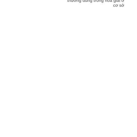
thường dùng trong hòa giải ở
cơ sở