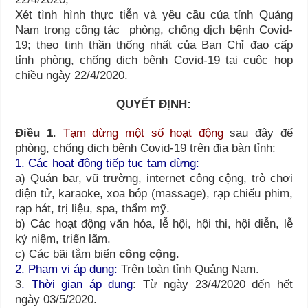
Xét tình hình thực tiễn và yêu cầu của tỉnh Quảng
Nam trong công tác phòng, chống dịch bệnh Covid-
19; theo tinh thần thống nhất của Ban Chỉ đạo cấp
tỉnh phòng, chống dịch bệnh Covid-19 tại cuộc họp
chiều ngày 22/4/2020.
QUYẾT ĐỊNH:
Điều 1
.
Tạm dừng một số hoạt động
sau đây để
phòng, chống dịch bệnh Covid-19 trên địa bàn tỉnh:
1. Các hoạt động tiếp tục tạm dừng:
a) Quán bar, vũ trường, internet công cộng, trò chơi
điện tử, karaoke, xoa bóp (massage), rạp chiếu phim,
rạp hát, trị liệu, spa, thẩm mỹ.
b) Các hoạt động văn hóa, lễ hội, hội thi, hội diễn, lễ
kỷ niệm, triển lãm.
c) Các bãi tắm biển
công cộng
.
2. Phạm vi áp dụng:
Trên toàn tỉnh Quảng Nam.
3
. Thời gian áp dụng
: Từ ngày 23/4/2020 đến hết
ngày 03/5/2020.